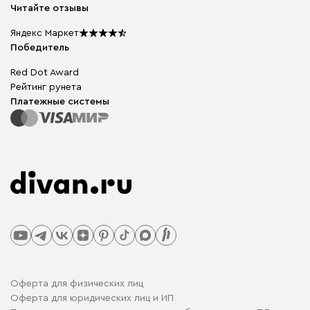
Карьера
Читайте отзывы
Столы и стулья
Карта сайта
Подарочные сертификаты
Яндекс Маркет
Мы в прессе
Победитель
Red Dot Award
Рейтинг рунета
Платежные системы
Оферта для физических лиц
Оферта для юридических лиц и ИП