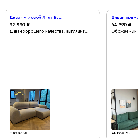
Диван угловой Лилт Букле Бежевый
92 990
64 990
Диван хорошего качества, выглядит
Обожаемый д
очень стильно и гармонично, ткань
спать еще н
приятная. Покупкой довольна,
быстро, дос
рекомендую.
Наталья
Антон М.