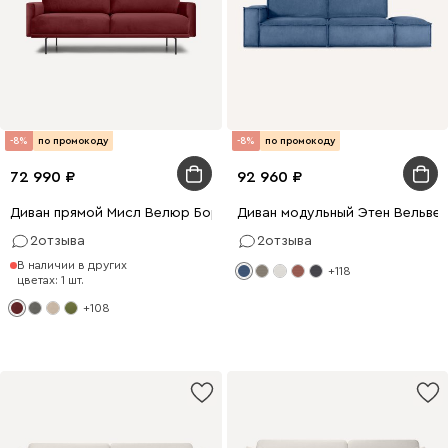
-8%
по промокоду
-8%
по промокоду
72 990
92 960
Диван прямой Мисл Велюр Бордовый
Диван модульный Этен Вельвет
2
отзыва
2
отзыва
В наличии в других
+118
цветах: 1 шт.
+108