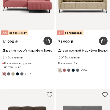
-8%
по промокоду
-8%
по промокоду
81 990
71 990
Диван угловой Маркфул Велюр Розовый
Диван прямой Маркфул Велюр
5
отзывов
13
отзывов
В наличии в других
В наличии: 4 шт.
цветах: 3 шт.
+106
+107