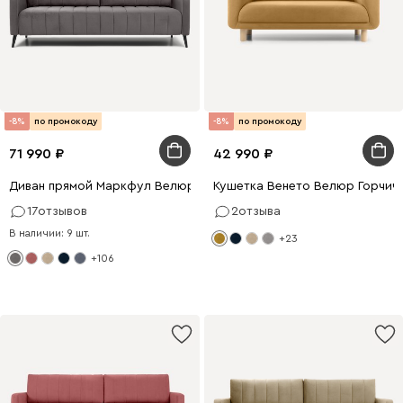
-8%
по промокоду
-8%
по промокоду
71 990
42 990
Диван прямой Маркфул Велюр Серый
Кушетка Венето Велюр Горчич
17
отзывов
2
отзыва
В наличии: 9 шт.
+23
+106