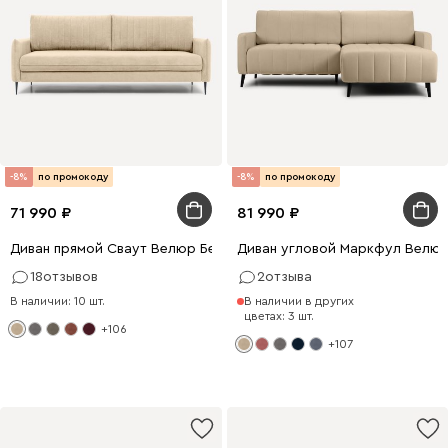
-8%
по промокоду
-8%
по промокоду
71 990
81 990
Диван прямой Сваут Велюр Бежевый
Диван угловой Маркфул Велю
18
отзывов
2
отзыва
В наличии: 10 шт.
В наличии в других
цветах: 3 шт.
+106
+107