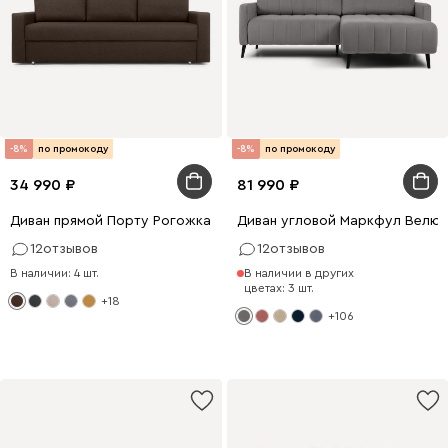
-8%
по промокоду
-8%
по промокоду
34 990
81 990
Диван прямой Порту Рогожка Коричневый
Диван угловой Маркфул Велю
12
отзывов
12
отзывов
В наличии: 4 шт.
В наличии в других
цветах: 3 шт.
+18
+106