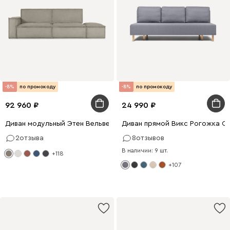
-8%
по промокоду
-8%
по промокоду
92 960
24 990
Диван модульный Этен Вельвет Бежевый
Диван прямой Викс Рогожка С
2
отзыва
8
отзывов
В наличии: 9 шт.
+118
+107