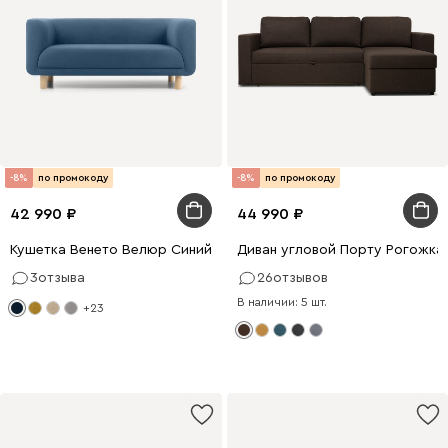
-8%
по промокоду
-8%
по промокоду
42 990
44 990
Кушетка Венето Велюр Синий
Диван угловой Порту Рогожка
3
отзыва
26
отзывов
В наличии: 5 шт.
+23