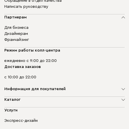
Обращение в отдел качества
Написать руководству
Партнерам
Для бизнеса
Дизайнерам
Франчайзинг
Режим работы колл-центра
ежедневно с 9:00 до 22:00
Доставка заказов
с 10:00 до 22:00
Информация для покупателей
О компании
Каталог
Адреса магазинов
Мягкая мебель
Услуги
Доставка и оплата
Корпусная мебель
Гарантия, обмен и возврат
Экспресс-дизайн
Бескаркасная мебель
диван.клуб
Модульная мебель