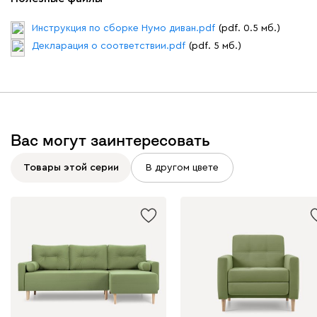
Дарте
76 351
82 990
8
Инструкция по сборке Нумо диван.pdf
(pdf. 0.5 мб.)
Декларация о соответствии.pdf
(pdf. 5 мб.)
Графит
Серый
Терракота
Тёмно-синий
Вас могут заинтересовать
Товары этой серии
В другом цвете