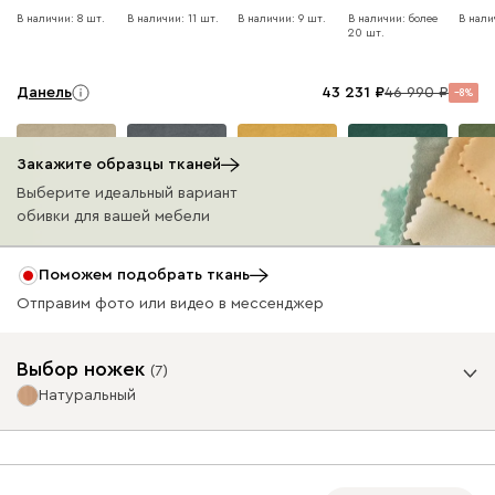
В наличии: 8 шт.
В наличии: 11 шт.
В наличии: 9 шт.
В наличии: более
В нали
20 шт.
Данель
43 231
46 990
8
Закажите образцы тканей
Выберите идеальный вариант
обивки для вашей мебели
Бежевый
Графит
Жёлтый
Изумруд
Олив
Поможем подобрать ткань
Отправим фото или видео в мессенджер
Ультра
43 231
46 990
8
Выбор ножек
(
7
)
Натуральный
Опоры
Айвори (Ivory)
Горчичный
Дымчатый
Коралловый
Минт 