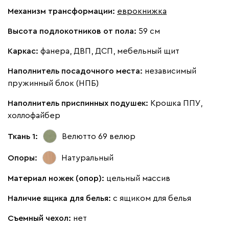
Механизм трансформации:
еврокнижка
Высота подлокотников от пола:
59 см
Жёлтый
Песочный
Розовый
Светло-серый
Серы
Каркас:
фанера, ДВП, ДСП, мебельный щит
Ланза
47 831
51 990
8
Наполнитель посадочного места:
независимый
пружинный блок (НПБ)
Наполнитель приспинных подушек:
Крошка ППУ,
холлофайбер
Бежевый
Вишневый
Голубой
Графит
Зеле
Ткань 1:
Велютто 69
велюр
Опоры:
Натуральный
Кларинс
55 191
59 990
8
Материал ножек (опор):
цельный массив
Наличие ящика для белья:
с ящиком для белья
Съемный чехол:
нет