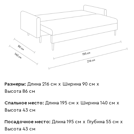
000
490
795
910
930
Геста
47 831
51 990
8
Размеры:
Длина 216 см
х
Ширина 90 см
х
Высота 86 см
Бежевый
Изумруд
Марсала
Молочный
Мята
Спальное место:
Длина 195 см
х
Ширина 140 см
х
Высота 43 см
Мола
47 831
51 990
8
Посадочное место:
Длина 195 см
х
Глубина 55 см
х
Высота 43 см