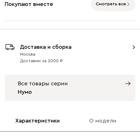
(Mustard)
(Smoke)
(Coral)
Покупают вместе
Смотреть все
Бентори
43 231
46 990
8
Бордовый
Велюр
Графит
Доставка и сборка
1000
1000
1000
Москва
Доставим
за
2000
Бежевый
Графит
Кофе
Олива
Песо
Онли
43 231
46 990
8
Все товары серии
Нумо
Характеристики
О модели
020
120
236
240
310
Вертикаль
47 831
51 990
8