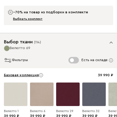
−70% на товар из подборки в комплекте
Выбрать комплект
Выбор ткани
(
114
)
Велютто 69
Фильтры
Есть на складе
Базовая коллекция
39 990
Велютто 1
Велютто 6
Велютто 29
Велютто 32
Велют
39 990
39 990
39 990
39 990
39 9