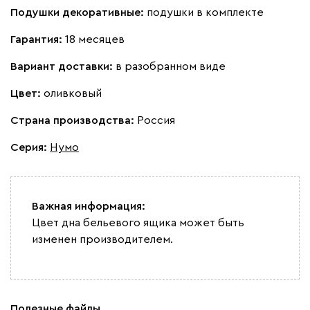
100
130
690
695
792
Подушки декоративные:
подушки в комплекте
Гарантия:
18 месяцев
Букле
66 231
71 990
8
Вариант доставки:
в разобранном виде
Цвет:
оливковый
Страна производства:
Россия
Вайт
Латте
Терра
Серия
:
Нумо
Альтеа
66 231
71 990
8
Важная информация:
Цвет дна бельевого ящика может быть
изменен производителем.
Бежевый
Графит
Молочный
Серый
Полезные файлы