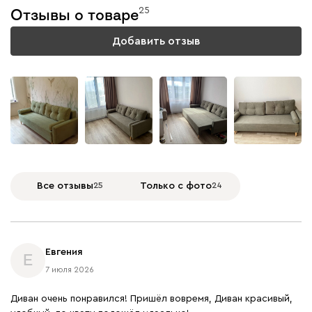
модель
25
Отзывы о товаре
Подробнее
Добавить отзыв
+
27
Все отзывы
25
Только с фото
24
Евгения
Е
7 июля 2026
Диван очень понравился! Пришёл вовремя, Диван красивый,