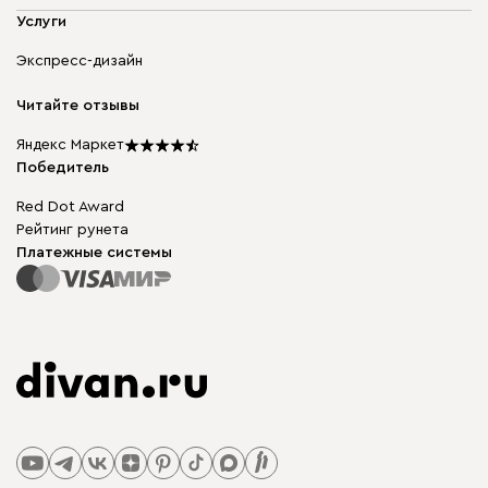
Адреса магазинов
Мягкая мебель
Услуги
Доставка и оплата
Корпусная мебель
Гарантия, обмен и возврат
Экспресс-дизайн
Бескаркасная мебель
диван.клуб
Модульная мебель
Карьера
Читайте отзывы
Столы и стулья
Карта сайта
Подарочные сертификаты
Яндекс Маркет
Мы в прессе
Победитель
Red Dot Award
Рейтинг рунета
Платежные системы