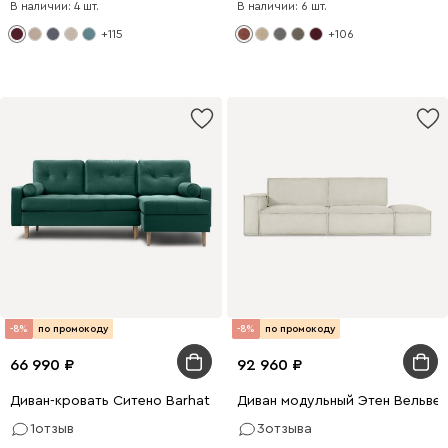
В наличии: 4 шт.
В наличии: 6 шт.
+115
+106
-8%
по промокоду
-8%
по промокоду
66 990
92 960
Диван-кровать Ситено Barhat Emerald
Диван модульный Этен Вельве
1
отзыв
3
отзыва