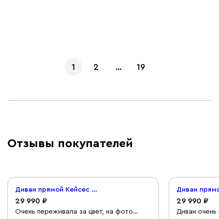
Показать еще
1
2
…
19
Отзывы покупателей
Диван прямой Кейсес 120 Велюр Терракотовый
29 990
29 990
Очень переживала за цвет, на фото
Диван очень 