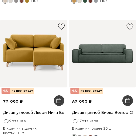
+107
+107
-8%
по промокоду
-8%
по промокоду
72 990
62 990
Диван угловой Льери Мини Велюр Горчичный
Диван прямой Виена Велюр Ол
2
отзыва
17
отзывов
В наличии в других
В наличии: более 20 шт.
цветах: 11 шт.