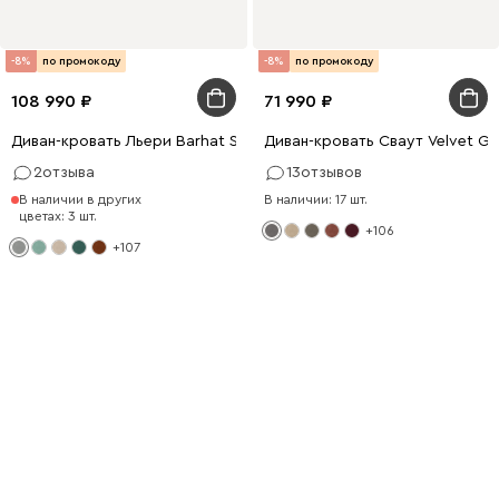
-8%
по промокоду
-8%
по промокоду
108 990
71 990
Диван-кровать Льери Barhat Silver
Диван-кровать Сваут Velvet Gr
2
отзыва
13
отзывов
В наличии в других
В наличии: 17 шт.
цветах: 3 шт.
+106
+107
Это классика
Диван Филс с лаконичным
дизайном
Подробнее