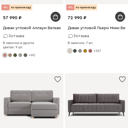
-8%
по промокоду
-8%
по промокоду
57 990
72 990
Диван угловой Аллаум Вельвет Розовый
Диван угловой Льери Мини Ве
3
отзыва
3
отзыва
В наличии в других
В наличии: 7 шт.
цветах: 9 шт.
+107
+90