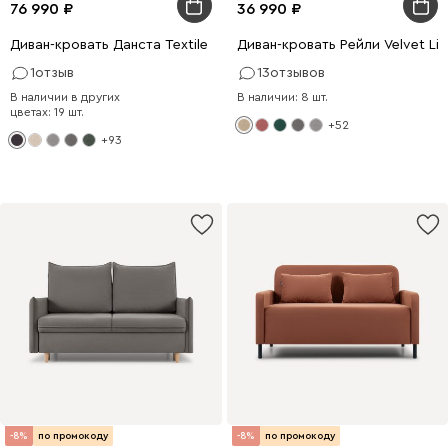
76 990
36 990
Диван-кровать Данста Textile Night
Диван-кровать Рейли Velvet Lig
1
отзыв
13
отзывов
В наличии в других
В наличии: 8 шт.
цветах: 19 шт.
+52
+93
-8%
по промокоду
-8%
по промокоду