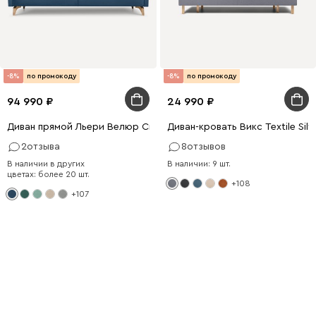
-8%
по промокоду
-8%
по промокоду
94 990
24 990
Диван прямой Льери Велюр Синий
Диван-кровать Викс Textile Silv
2
отзыва
8
отзывов
В наличии в других
В наличии: 9 шт.
цветах: более 20 шт.
+108
+107