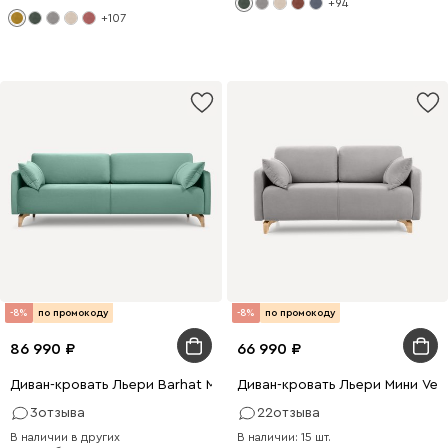
+94
+107
-8%
по промокоду
-8%
по промокоду
86 990
66 990
Диван-кровать Льери Barhat Mint
Диван-кровать Льери Мини Velv
3
отзыва
22
отзыва
В наличии в других
В наличии: 15 шт.