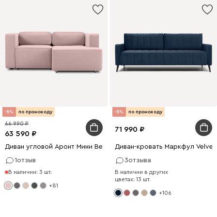
-8%
по промокоду
-8%
по промокоду
66 990
71 990
63 590
Диван угловой Аронт Мини Велюр Светло-розовый
Диван-кровать Маркфул Velvet
1
отзыв
3
отзыва
В наличии: 3 шт.
В наличии в других
цветах: 13 шт.
+81
+106