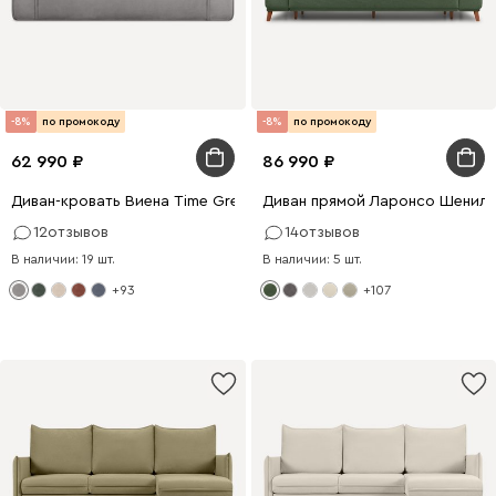
-8%
по промокоду
-8%
по промокоду
62 990
86 990
Диван-кровать Виена Time Grey
Диван прямой Ларонсо Шенилл
12
отзывов
14
отзывов
В наличии: 19 шт.
В наличии: 5 шт.
+93
+107