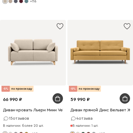
+116
-8%
по промокоду
-8%
по промокоду
66 990
59 990
Диван-кровать Льери Мини Velvet Light
Диван прямой Динс Вельвет Ж
15
отзывов
4
отзыва
В наличии: более 20 шт.
В наличии: 1 шт.