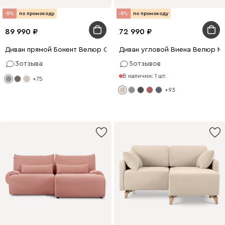
-8%
по промокоду
-8%
по промокоду
89 990
72 990
Диван прямой Бонент Велюр Светло-серый
Диван угловой Виена Велюр М
3
отзыва
5
отзывов
В наличии: 1 шт.
+75
+93