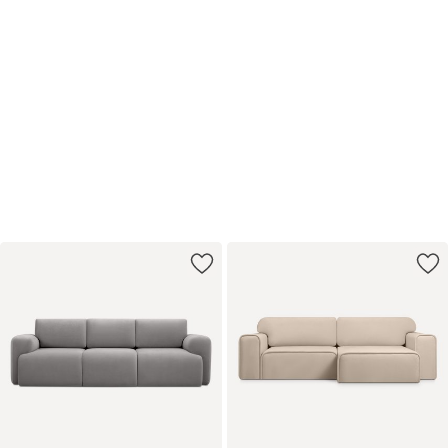
−8% на диваны
и кровати
по промокоду РЕЛАКС
Купить