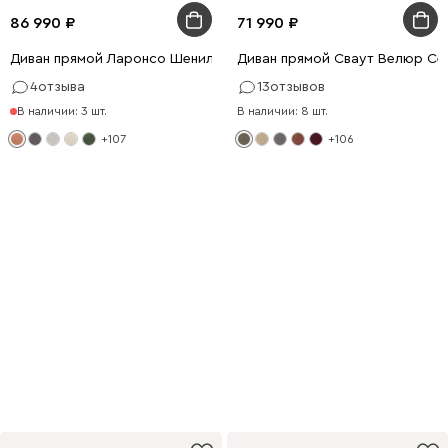
86 990
71 990
Диван прямой Ларонсо Шенилл Терракотовый
Диван прямой Сваут Велюр Се
4
отзыва
13
отзывов
В наличии: 3 шт.
В наличии: 8 шт.
+107
+106
Первый шаг
к продуктивности
Удобная мебель для работы
и учёбы с выгодой до 20%
Купить