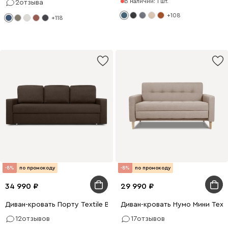
В наличии: 1 шт.
2
отзыва
+108
+118
-8%
по промокоду
-8%
по промокоду
34 990
29 990
Диван-кровать Порту Textile Brown
Диван-кровать Нумо Мини Textil
12
отзывов
17
отзывов