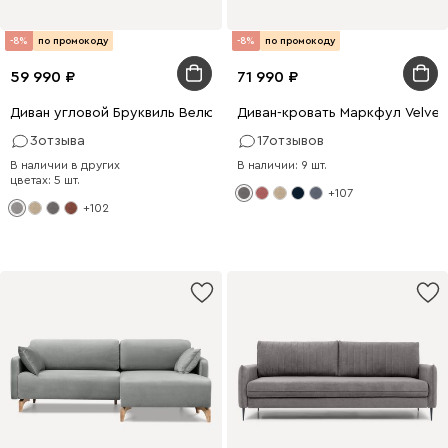
-8%
по промокоду
-8%
по промокоду
59 990
71 990
Диван угловой Бруквиль Велюр Светло-серый
Диван-кровать Маркфул Velvet
3
отзыва
17
отзывов
В наличии в других
В наличии: 9 шт.
цветах: 5 шт.
+107
+102