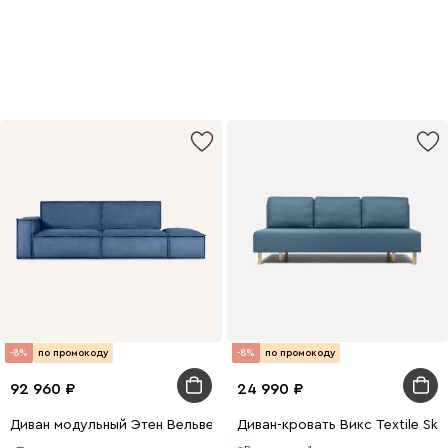
-8%
по промокоду
-8%
по промокоду
92 960
24 990
Диван модульный Этен Вельвет Синий
Диван-кровать Викс Textile Sky