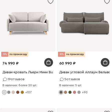
-8%
по промокоду
-8%
по промокоду
74 990
60 990
Диван-кровать Льери Мини Bucle White
Диван угловой Аллаум Вельве
19
отзывов
5
отзывов
В наличии: более 20 шт.
В наличии: 5 шт.
+107
+90