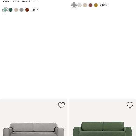
цветах: более 20 шт.
+109
+107
−70% на товар
из подборки
При покупке с диваном
или креслом
Купить