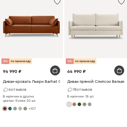
-8%
по промокоду
-8%
по промокоду
94 990
64 990
Диван-кровать Льери Barhat Ginger
Диван прямой Слипсон Вельве
6
отзывов
18
отзывов
В наличии в других
В наличии: 18 шт.
цветах: более 20 шт.
+107