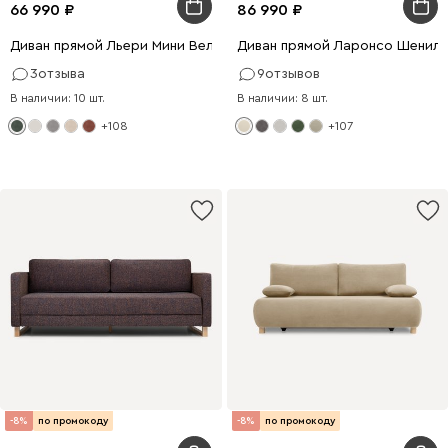
66 990
86 990
Диван прямой Льери Мини Велюр Оливковый
Диван прямой Ларонсо Шенил
3
отзыва
9
отзывов
В наличии: 10 шт.
В наличии: 8 шт.
+108
+107
-8%
по промокоду
-8%
по промокоду