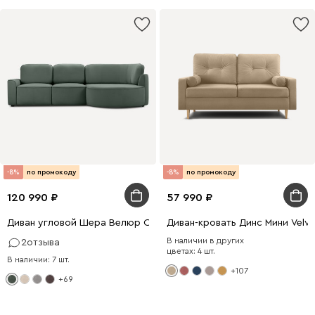
-8%
по промокоду
-8%
по промокоду
120 990
57 990
Диван угловой Шера Велюр Оливковый
Диван-кровать Динс Мини Velve
В наличии в других
2
отзыва
цветах: 4 шт.
В наличии: 7 шт.
+107
+69