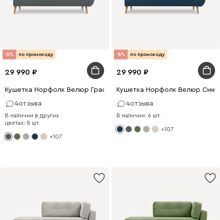
-8%
по промокоду
-8%
по промокоду
29 990
29 990
Кушетка Норфолк Велюр Графитовый
Кушетка Норфолк Велюр Сини
4
отзыва
4
отзыва
В наличии в других
В наличии: 6 шт.
цветах: 8 шт.
+107
+107