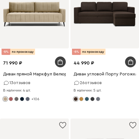
-8%
по промокоду
-8%
по промокоду
71 990
44 990
Диван прямой Маркфул Велюр Бежевый
Диван угловой Порту Рогожка
13
отзывов
26
отзывов
В наличии: 4 шт.
В наличии: 5 шт.
+106