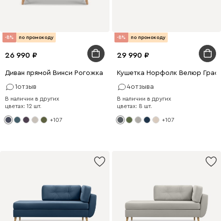
-8%
по промокоду
-8%
по промокоду
26 990
29 990
Диван прямой Винси Рогожка Синий
Кушетка Норфолк Велюр Граф
1
отзыв
4
отзыва
В наличии в других
В наличии в других
цветах: 12 шт.
цветах: 8 шт.
+107
+107