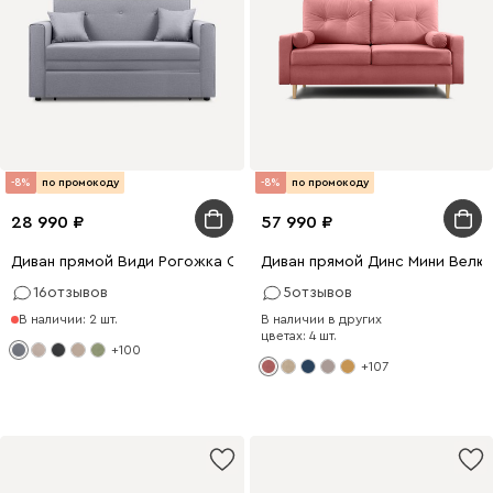
-8%
по промокоду
-8%
по промокоду
28 990
57 990
Диван прямой Види Рогожка Серый
Диван прямой Динс Мини Велю
16
отзывов
5
отзывов
В наличии: 2 шт.
В наличии в других
цветах: 4 шт.
+100
+107