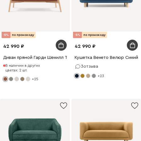
-8%
по промокоду
-8%
по промокоду
42 990
42 990
Диван прямой Гарди Шенилл Терракотвый
Кушетка Венето Велюр Синий
В наличии в других
3
отзыва
цветах: 2 шт.
+23
+25