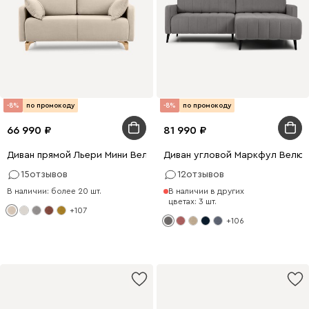
-8%
по промокоду
-8%
по промокоду
66 990
81 990
Диван прямой Льери Мини Велюр Молочный
Диван угловой Маркфул Велю
15
отзывов
12
отзывов
В наличии: более 20 шт.
В наличии в других
цветах: 3 шт.
+107
+106