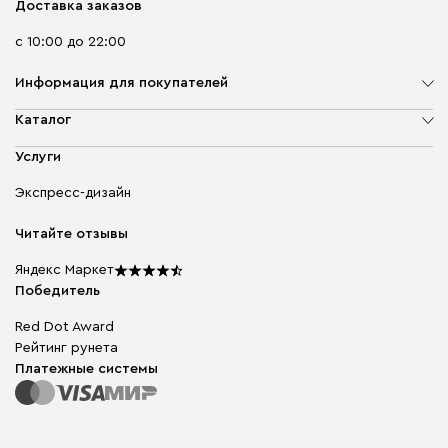
Доставка заказов
с 10:00 до 22:00
Информация для покупателей
О компании
Каталог
Адреса магазинов
Мягкая мебель
Услуги
Доставка и оплата
Корпусная мебель
Гарантия, обмен и возврат
Экспресс-дизайн
Бескаркасная мебель
диван.клуб
Модульная мебель
Карьера
Читайте отзывы
Столы и стулья
Карта сайта
Подарочные сертификаты
Яндекс Маркет
Мы в прессе
Победитель
Red Dot Award
Рейтинг рунета
Платежные системы