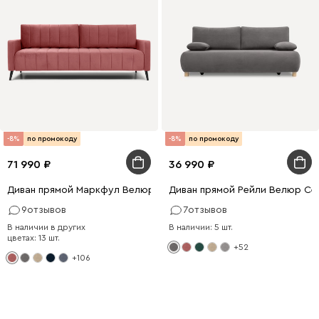
-8%
по промокоду
-8%
по промокоду
71 990
36 990
Диван прямой Маркфул Велюр Розовый
Диван прямой Рейли Велюр Се
9
отзывов
7
отзывов
В наличии в других
В наличии: 5 шт.
цветах: 13 шт.
+52
+106