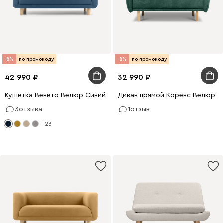
-8%
по промокоду
-8%
по промокоду
42 990
32 990
Кушетка Венето Велюр Синий
Диван прямой Коренс Велюр З
3
отзыва
1
отзыв
+23