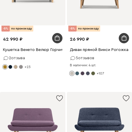
-8%
по промокоду
-8%
по промокоду
42 990
26 990
Кушетка Венето Велюр Горчичный
Диван прямой Винси Рогожка 
2
отзыва
5
отзывов
В наличии: 4 шт.
+23
+107