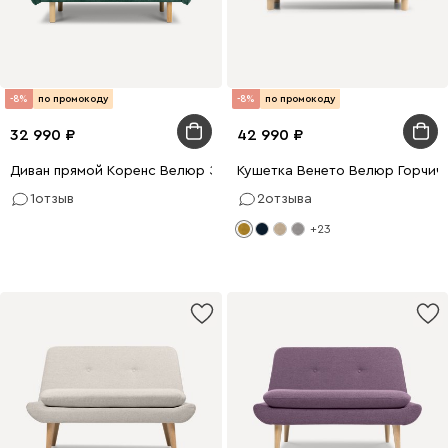
-8%
по промокоду
-8%
по промокоду
32 990
42 990
Диван прямой Коренс Велюр Зелёный
Кушетка Венето Велюр Горчич
1
отзыв
2
отзыва
+23