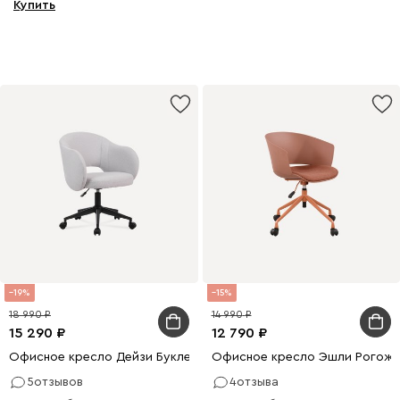
Купить
19
15
18 990
14 990
15 290
12 790
Офисное кресло Дейзи Букле Светло-серый/Черный
Офисное кресло Эшли Рогожк
5
отзывов
4
отзыва