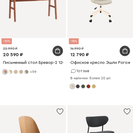
10
15
22 990
14 990
20 590
12 790
Письменный стол Бревор-2 120x60 Дуб Барбера/Терракотовый
Офисное кресло Эшли Рогожк
1
отзыв
+119
В наличии: более 20 шт.