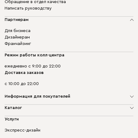
Обращение в отдел качества
Написать руководству
Партнерам
Для бизнеса
Дизайнерам
Франчайзинг
Режим работы колл-центра
ежедневно с 9:00 до 22:00
Доставка заказов
с 10:00 до 22:00
Информация для покупателей
О компании
Каталог
Адреса магазинов
Мягкая мебель
Услуги
Доставка и оплата
Корпусная мебель
Гарантия, обмен и возврат
Экспресс-дизайн
Бескаркасная мебель
диван.клуб