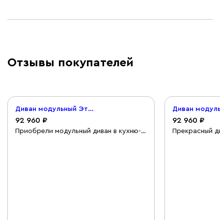
Отзывы покупателей
Диван модульный Этен Вельвет Терракотовый
92 960
92 960
Приобрели модульный диван в кухню-
Прекрасный ди
гостиную. Это самый мягкий и удобный
большой. Это 
диван. Пуфик функциональный: гости
моей квартиры
приходят делаешь его вертикально, а
возможность 
когда никого нет используешь для ног.
уютно и эстет
Диван расслабляет во время
просмотра кино или игр на консоли.
Доставку согласовали с менеджером.
Привезли во время. Также заказали