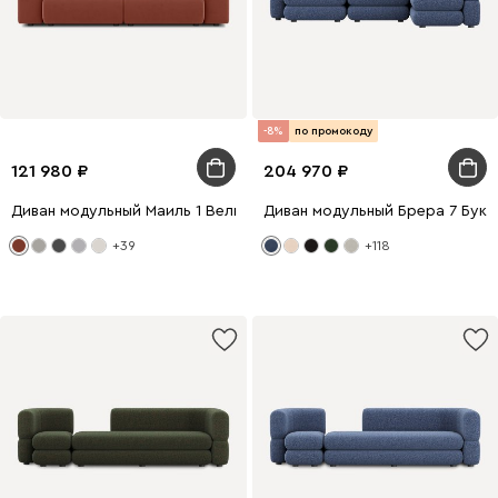
-8%
по промокоду
121 980
204 970
Диван модульный Маиль 1 Велюр Терракотовый
Диван модульный Брера 7 Букл
+39
+118