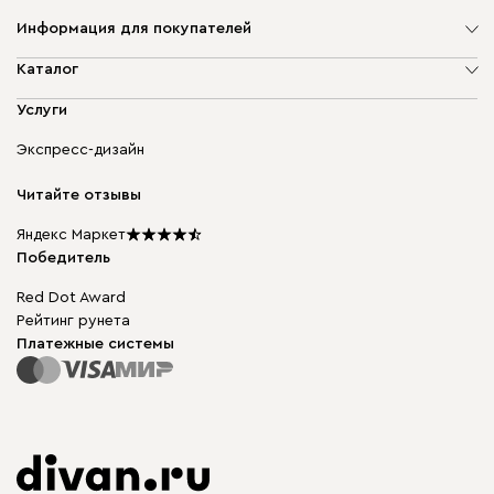
Информация для покупателей
О компании
Каталог
Адреса магазинов
Мягкая мебель
Услуги
Доставка и оплата
Корпусная мебель
Гарантия, обмен и возврат
Экспресс-дизайн
Бескаркасная мебель
диван.клуб
Модульная мебель
Карьера
Читайте отзывы
Столы и стулья
Карта сайта
Подарочные сертификаты
Яндекс Маркет
Мы в прессе
Победитель
Red Dot Award
Рейтинг рунета
Платежные системы