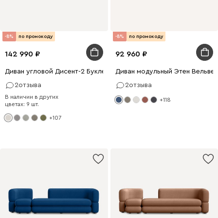
-8%
по промокоду
-8%
по промокоду
142 990
92 960
Диван угловой Дисент-2 Букле Молочный
Диван модульный Этен Вельвет
2
отзыва
2
отзыва
В наличии в других
+118
цветах: 9 шт.
+107