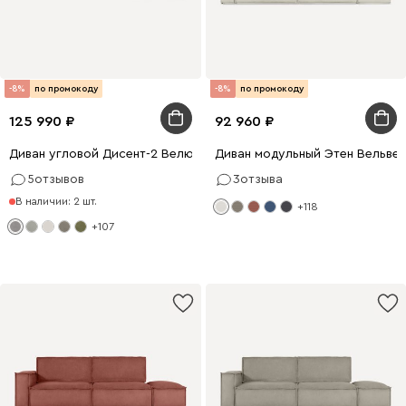
-8%
по промокоду
-8%
по промокоду
125 990
92 960
Диван угловой Дисент-2 Велюр Светло-серый
Диван модульный Этен Вельве
5
отзывов
3
отзыва
В наличии: 2 шт.
+118
+107