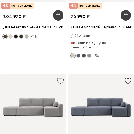
-8%
по промокоду
-8%
по промокоду
204 970
76 990
Диван модульный Брера 7 Букле Зеленый
Диван угловой Кирмас-3 Шени
1
отзыв
+118
В наличии в других
цветах: 1 шт.
+36