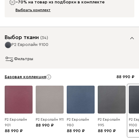
−70% на товар из подборки в комплекте
Выбрать комплект
Выбор ткани
(
34
)
Р2 Евролайн 9100
Фильтры
Базовая коллекция
88 990
Р2 Евролайн
Р2 Евролайн 911
Р2 Евролайн
Р2 Евролайн
Р2 Ев
901
88 990
980
995
9100
88 990
88 990
88 990
88 9