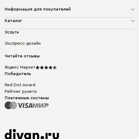
Информация для покупателей
О компании
Каталог
Адреса магазинов
Мягкая мебель
Услуги
Доставка и оплата
Корпусная мебель
Гарантия, обмен и возврат
Экспресс-дизайн
Бескаркасная мебель
диван.клуб
Модульная мебель
Карьера
Читайте отзывы
Столы и стулья
Карта сайта
Подарочные сертификаты
Яндекс Маркет
Мы в прессе
Победитель
Red Dot Award
Рейтинг рунета
Платежные системы