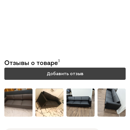
Тестируем каждую
модель
3
Отзывы о товаре
Подробнее
Добавить отзыв