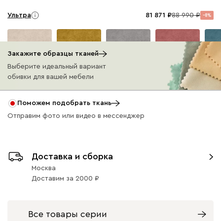
Ультра
81 871
88 990
8
Закажите образцы тканей
Выберите идеальный вариант
обивки для вашей мебели
Айвори (Ivory)
Горчичный
Дымчатый
Коралловый
Минт 
(Mustard)
(Smoke)
(Coral)
Поможем подобрать ткань
Отправим фото или видео в мессенджер
Вертикаль
85 551
92 990
8
Доставка и сборка
Москва
Доставим
за
2000
000
490
795
910
930
Все товары серии
Кларинс
97 511
105 990
8