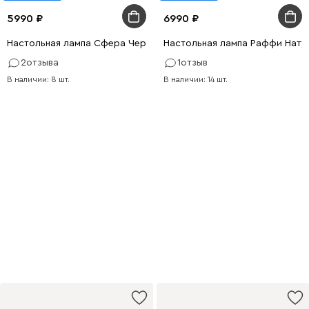
5990
6990
Настольная лампа Сфера Черный
Настольная лампа Раффи Нату
2
отзыва
1
отзыв
В наличии: 8 шт.
В наличии: 14 шт.
Первый шаг
к продуктивности
Удобная мебель для работы
и учёбы с выгодой до 20%
Купить