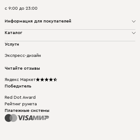
с 9:00 до 23:00
Информация для покупателей
О компании
Каталог
Адреса магазинов
Мягкая мебель
Услуги
Доставка и оплата
Корпусная мебель
Гарантия, обмен и возврат
Экспресс-дизайн
Бескаркасная мебель
диван.клуб
Модульная мебель
Карьера
Читайте отзывы
Столы и стулья
Карта сайта
Подарочные сертификаты
Яндекс Маркет
Мы в прессе
Победитель
Red Dot Award
Рейтинг рунета
Платежные системы