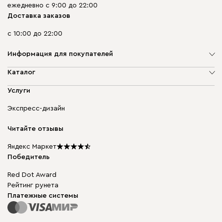
ежедневно с 9:00 до 22:00
Доставка заказов
с 10:00 до 22:00
Информация для покупателей
О компании
Каталог
Адреса магазинов
Мягкая мебель
Услуги
Доставка и оплата
Корпусная мебель
Гарантия, обмен и возврат
Экспресс-дизайн
Бескаркасная мебель
диван.клуб
Модульная мебель
Карьера
Читайте отзывы
Столы и стулья
Карта сайта
Мы в прессе
Яндекс Маркет
Победитель
Red Dot Award
Рейтинг рунета
Платежные системы