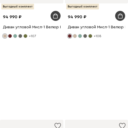
Выгодный комплект
Выгодный комплект
94 990
94 990
Диван угловой Мисл-1 Велюр Бежевый
Диван угловой Мисл-1 Велюр 
+107
+108
−70% на товар
из подборки
При покупке с диваном
или креслом
Купить