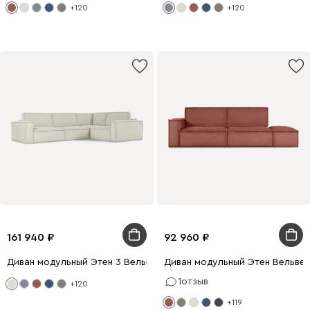
+120
+120
161 940
92 960
Диван модульный Этен 3 Вельвет Молочный
Диван модульный Этен Вельве
1
отзыв
+120
+119