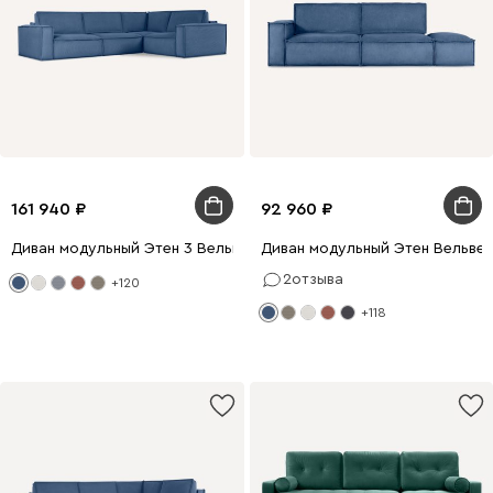
161 940
92 960
Диван модульный Этен 3 Вельвет Синий
Диван модульный Этен Вельвет
2
отзыва
+120
+118