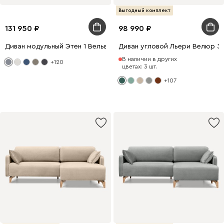
Выгодный комплект
131 950
98 990
Диван модульный Этен 1 Вельвет Светло-серый
Диван угловой Льери Велюр З
В наличии в других
+120
цветах: 3 шт.
+107