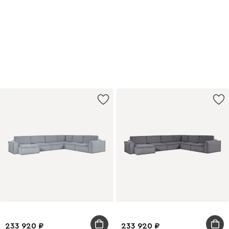
к продуктивности
Удобная мебель для работы
и учёбы с выгодой до 20%
Купить
233 920
233 920