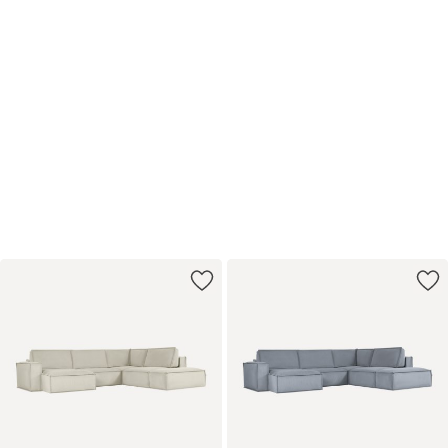
−8% на диваны
и кровати
по промокоду РЕЛАКС
Купить