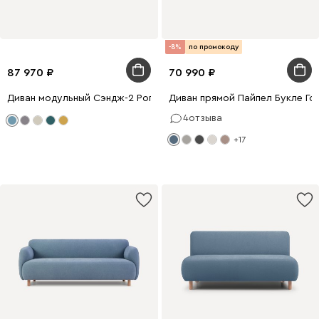
-8%
по промокоду
87 970
70 990
Диван модульный Сэндж-2 Рогожка Голубой
Диван прямой Пайпел Букле Го
4
отзыва
+17