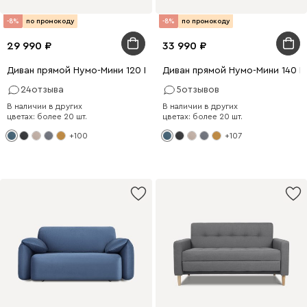
-8%
по промокоду
-8%
по промокоду
29 990
33 990
Диван прямой Нумо-Мини 120 Рогожка Голубой
Диван прямой Нумо-Мини 140 
24
отзыва
5
отзывов
В наличии в других
В наличии в других
цветах: более 20 шт.
цветах: более 20 шт.
+100
+107
8 x 120
198 x 140
198 x 140
198 x 120