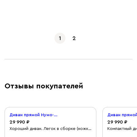
Показать еще
1
2
Отзывы покупателей
Диван прямой Нумо-Мини 120 Рогожка Голубой
29 990
29 990
Хороший диван. Легок в сборке (ножки
Компактный ди
прикрутить руками плюс пару болтов
сидеть удобно