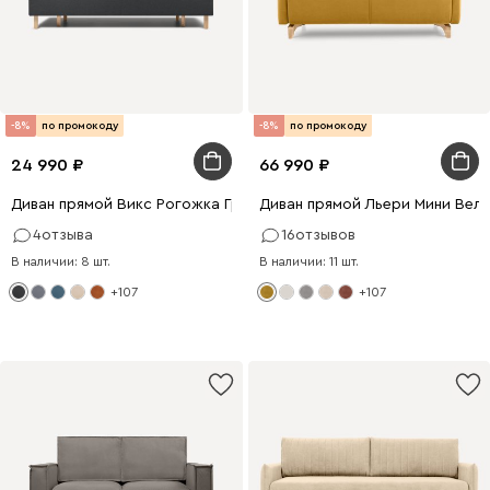
-8%
по промокоду
-8%
по промокоду
24 990
66 990
Диван прямой Викс Рогожка Графитовый
Диван прямой Льери Мини Вел
4
отзыва
16
отзывов
В наличии: 8 шт.
В наличии: 11 шт.
+107
+107