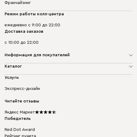
Франчайзинг
Режим работы колл-центра
ежедневно с 9:00 до 22:00
Доставка заказов
с 10:00 до 22:00
Информация для покупателей
О компании
Каталог
Адреса магазинов
Мягкая мебель
Услуги
Доставка и оплата
Корпусная мебель
Гарантия, обмен и возврат
Экспресс-дизайн
Бескаркасная мебель
диван.клуб
Модульная мебель
Карьера
Читайте отзывы
Столы и стулья
Карта сайта
Подарочные сертификаты
Яндекс Маркет
Мы в прессе
Победитель
Red Dot Award
Рейтинг рунета