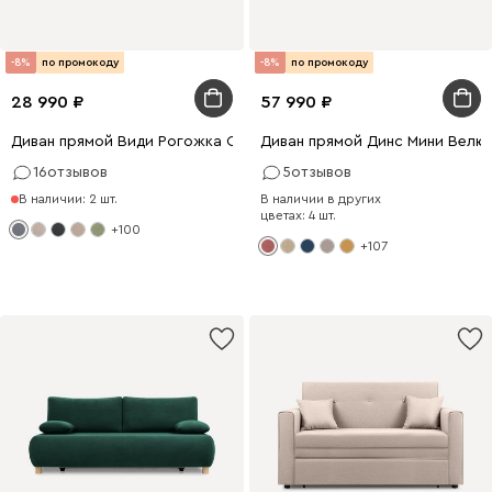
-8%
по промокоду
-8%
по промокоду
28 990
57 990
Диван прямой Види Рогожка Серый
Диван прямой Динс Мини Велю
16
отзывов
5
отзывов
В наличии: 2 шт.
В наличии в других
цветах: 4 шт.
+100
+107