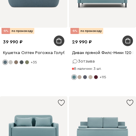
-8%
по промокоду
-8%
по промокоду
39 990
29 990
Кушетка Олтен Рогожка Голубой
Диван прямой Филс-Мини 120 
3
отзыва
+35
В наличии: 3 шт.
+115
198 x 120
198 x 140