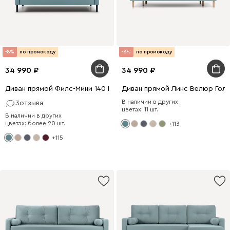
-8%
по промокоду
-8%
по промокоду
34 990
34 990
Диван прямой Филс-Мини 140 Велюр Голубой
Диван прямой Линс Велюр Гол
В наличии в других
3
отзыва
цветах: 11 шт.
В наличии в других
цветах: более 20 шт.
+113
+115
8 x 140
198 x 120