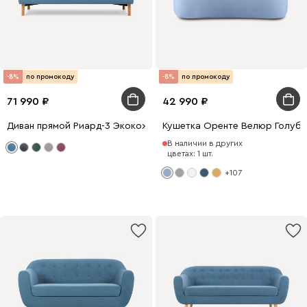
-8%
по промокоду
-8%
по промокоду
71 990
42 990
Диван прямой Риард-3 Экокожа Голубой
Кушетка Оренте Велюр Голуб
В наличии в других
цветах: 1 шт.
+107