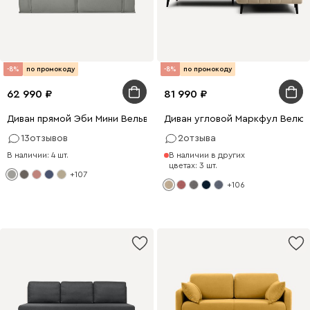
-8%
по промокоду
-8%
по промокоду
62 990
81 990
Диван прямой Эби Мини Вельвет Светло-серый
Диван угловой Маркфул Велю
13
отзывов
2
отзыва
В наличии: 4 шт.
В наличии в других
цветах: 3 шт.
+107
+106