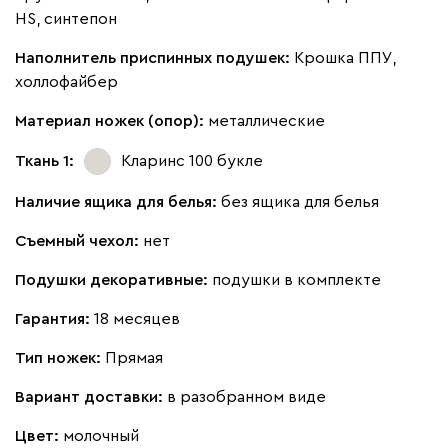
Бежевый
Вишневый
Голубой
Графит
Зеле
HS, синтепон
Наполнитель приспинных подушек:
Крошка ППУ,
Кларинс
104 871
113 990
8
холлофайбер
Материал ножек (опор):
металлические
Ткань 1:
Кларинс 100
букле
130
690
695
792
900
Наличие ящика для белья:
без ящика для белья
Съемный чехол:
нет
Винтер
104 871
113 990
8
Подушки декоративные:
подушки в комплекте
Гарантия:
18 месяцев
Тип ножек:
Прямая
Виридис
Клэй
Мустард
Оранж
пион
Вариант доставки:
в разобранном виде
Цвет:
молочный
Букле
116 831
126 990
8