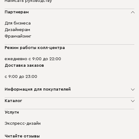
Написать руководству
Партнерам
Для бизнеса
Дизайнерам
Франчайзинг
Режим работы колл-центра
ежедневно с 9:00 до 22:00
Доставка заказов
с 9:00 до 23:00
Информация для покупателей
О компании
Каталог
Адреса магазинов
Мягкая мебель
Услуги
Доставка и оплата
Корпусная мебель
Гарантия, обмен и возврат
Экспресс-дизайн
Бескаркасная мебель
диван.клуб
Модульная мебель
Карьера
Читайте отзывы
Столы и стулья