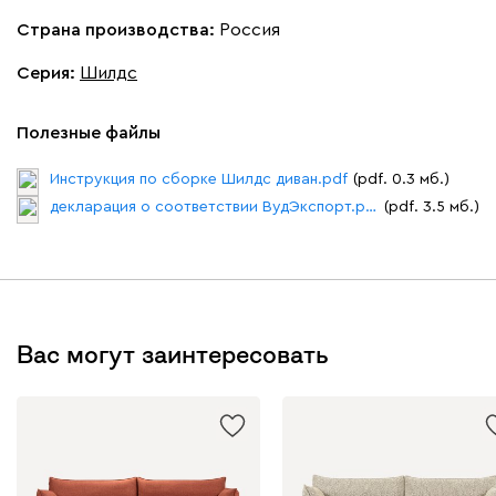
Страна производства:
Россия
Серия
:
Шилдс
Полезные файлы
Вайт
Латте
Терра
Инструкция по сборке Шилдс диван.pdf
(pdf. 0.3 мб.)
декларация о соответствии ВудЭкспорт.pdf
(pdf. 3.5 мб.)
Альтеа
116 831
126 990
8
Вас могут заинтересовать
Графит
Молочный
Серый
Дарте
137 991
149 990
8