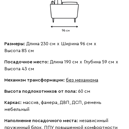
Бежевый
Изумруд
Марсала
Молочный
Мята
Мола
91 991
99 990
8
Размеры:
Длина 230 см
х
Ширина 96 см
х
Высота 85 см
Посадочное место:
Длина 190 см
х
Глубина 59 см
х
Высота 43 см
Жёлтый
Песочный
Розовый
Светло-серый
Серы
Механизм трансформации:
без механизма
Ланза
91 991
99 990
8
Высота подлокотников от пола:
60 см
Каркас:
массив, фанера, ДВП, ДСП, ремень
мебельный
Наполнение посадочного места:
независимый
пружинный блок, ППУ повышенной комфортности