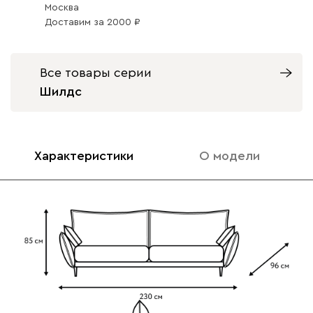
Москва
Доставим
за
2000
Все товары серии
020
120
236
240
310
Шилдс
Вертикаль
91 991
99 990
8
Характеристики
О модели
000
490
795
910
930
Геста
91 991
99 990
8