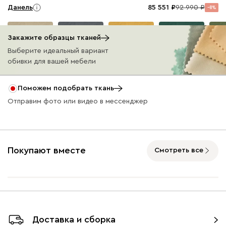
Данель
85 551
92 990
8
Закажите образцы тканей
Выберите идеальный вариант
обивки для вашей мебели
Бежевый
Графит
Жёлтый
Изумруд
Олив
Поможем подобрать ткань
Отправим фото или видео в мессенджер
Ультра
85 551
92 990
8
Покупают вместе
Смотреть все
Айвори (Ivory)
Горчичный
Дымчатый
Коралловый
Минт 
(Mustard)
(Smoke)
(Coral)
Доставка и сборка
Онли
85 551
92 990
8