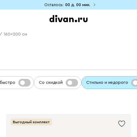
Осталось:
00 д.
00 мин.
/
160x200 см
3
 быстро
Со скидкой
Стильно и недорого
Выгодный комплект