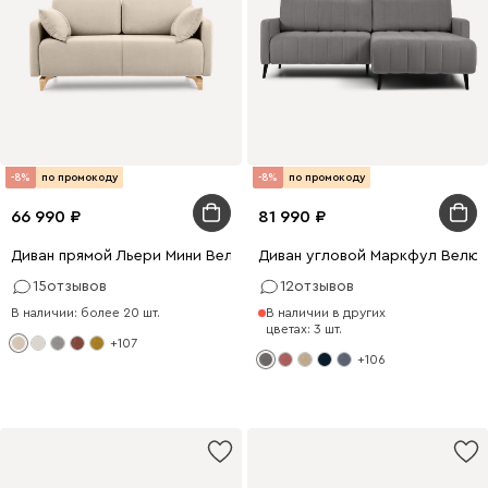
-8%
по промокоду
-8%
по промокоду
66 990
81 990
Диван прямой Льери Мини Велюр Молочный
Диван угловой Маркфул Велю
15
отзывов
12
отзывов
В наличии: более 20 шт.
В наличии в других
цветах: 3 шт.
+107
+106