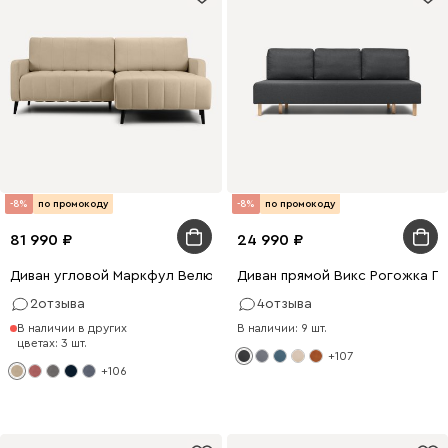
-8%
по промокоду
-8%
по промокоду
81 990
24 990
Диван угловой Маркфул Велюр Бежевый
Диван прямой Викс Рогожка Г
2
отзыва
4
отзыва
В наличии в других
В наличии: 9 шт.
цветах: 3 шт.
+107
+106