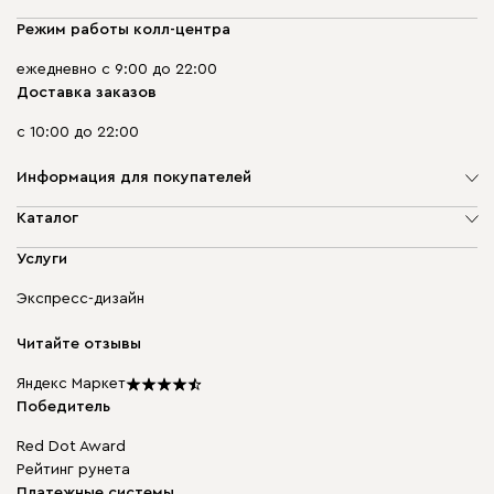
Режим работы колл-центра
ежедневно с 9:00 до 22:00
Доставка заказов
с 10:00 до 22:00
Информация для покупателей
О компании
Каталог
Адреса магазинов
Мягкая мебель
Услуги
Доставка и оплата
Корпусная мебель
Гарантия, обмен и возврат
Экспресс-дизайн
Бескаркасная мебель
диван.клуб
Модульная мебель
Карьера
Читайте отзывы
Столы и стулья
Карта сайта
Подарочные сертификаты
Яндекс Маркет
Мы в прессе
Победитель
Red Dot Award
Рейтинг рунета
Платежные системы