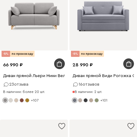
-8%
по промокоду
-8%
по промокоду
66 990
28 990
Диван прямой Льери Мини Велюр Светло-серый
Диван прямой Види Рогожка С
23
отзыва
16
отзывов
В наличии: более 20 шт.
В наличии: 2 шт.
+107
+101