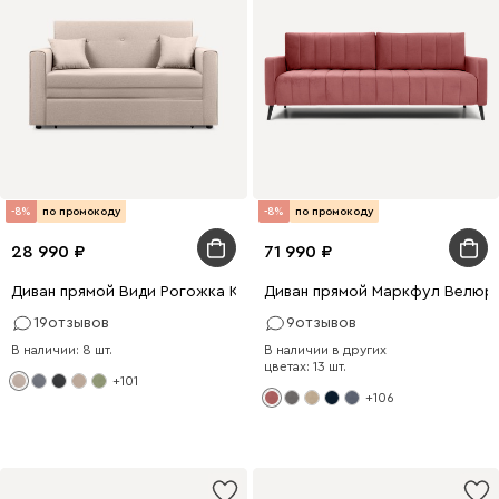
-8%
по промокоду
-8%
по промокоду
28 990
71 990
Диван прямой Види Рогожка Кремовый
Диван прямой Маркфул Велюр
19
отзывов
9
отзывов
В наличии: 8 шт.
В наличии в других
цветах: 13 шт.
+101
+106