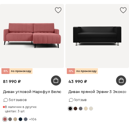
-8%
по промокоду
-8%
по промокоду
81 990
43 990
Диван угловой Маркфул Велюр Розовый
Диван прямой Эрвин-3 Экокож
5
отзывов
1
отзыв
В наличии в других
цветах: 3 шт.
+106