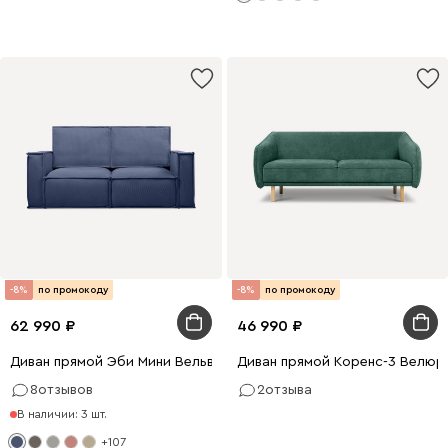
-8%
по промокоду
-8%
по промокоду
62 990
46 990
Диван прямой Эби Мини Вельвет Синий
Диван прямой Коренс-3 Велюр
8
отзывов
2
отзыва
В наличии: 3 шт.
+107