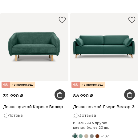
-8%
по промокоду
-8%
по промокоду
32 990
86 990
Диван прямой Коренс Велюр Зелёный
Диван прямой Льери Велюр Зе
1
отзыв
3
отзыва
В наличии в других
цветах: более 20 шт.
+107