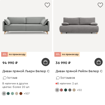
-8%
по промокоду
-8%
по промокоду
94 990
36 990
Диван прямой Льери Велюр Светло-серый
Диван прямой Рейли Велюр Св
1
отзыв
5
отзывов
В наличии в других
В наличии: 2 шт.
цветах: более 20 шт.
+52
+107