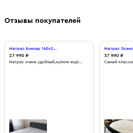
Отзывы покупателей
Матрас Бонлау 160x200
Матрас Эсенс
27 990
37 990
Матрас очень удобный,купили ещё
Самый классн
наматрасник на него,это нужно
уютный. Утопа
обязательно. Спасибо divan.ru.
нежности. Лю
качество отличное. Доставка быстрая,
прикосновения
персонал подобрал для нас всё, что
мы хотели в кратчайшие сроки.