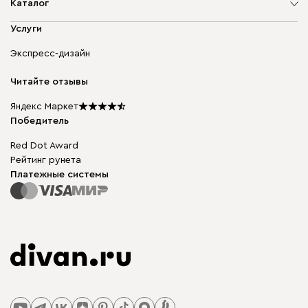
О компании
Каталог
Адреса магазинов
Мягкая мебель
Услуги
Доставка и оплата
Корпусная мебель
Гарантия, обмен и возврат
Экспресс-дизайн
Бескаркасная мебель
диван.клуб
Модульная мебель
Карьера
Читайте отзывы
Столы и стулья
Карта сайта
Подарочные сертификаты
Яндекс Маркет
Мы в прессе
Победитель
Red Dot Award
Рейтинг рунета
Платежные системы