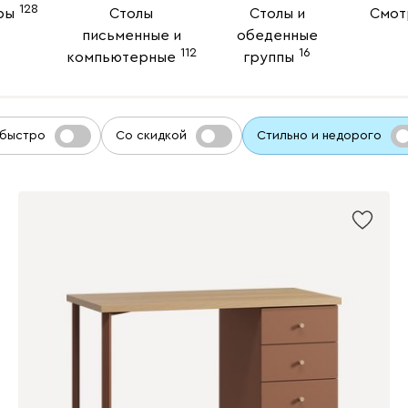
128
ры
Столы
Столы и
Смот
письменные и
обеденные
112
16
компьютерные
группы
 быстро
Со скидкой
Стильно и недорого