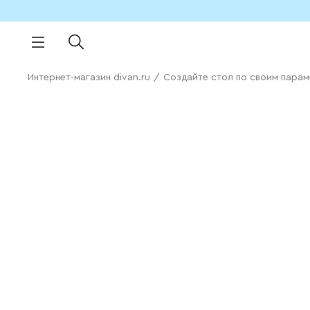
Интернет-магазин divan.ru
/
Создайте стол по своим пара
Не подходит
готовое решение?
Меняйте цвет и размер
стола под свой интерьер