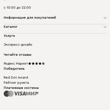
с 10:00 до 22:00
Информация для покупателей
О компании
Каталог
Адреса магазинов
Мягкая мебель
Услуги
Доставка и оплата
Корпусная мебель
Гарантия, обмен и возврат
Экспресс-дизайн
Бескаркасная мебель
диван.клуб
Модульная мебель
Карьера
Читайте отзывы
Столы и стулья
Карта сайта
Подарочные сертификаты
Яндекс Маркет
Мы в прессе
Победитель
Red Dot Award
Рейтинг рунета
Платежные системы