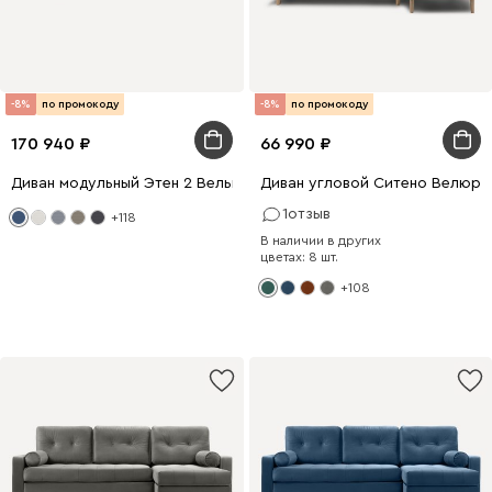
-8%
по промокоду
-8%
по промокоду
170 940
66 990
Диван модульный Этен 2 Вельвет Синий
Диван угловой Ситено Велюр 
1
отзыв
+118
В наличии в других
цветах: 8 шт.
+108