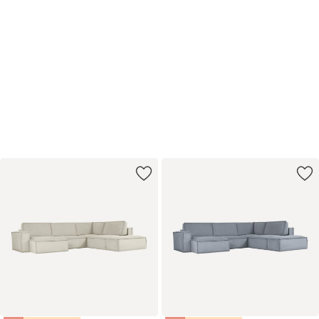
Первый шаг
к продуктивности
Удобная мебель для работы
и учёбы с выгодой до 20%
Купить