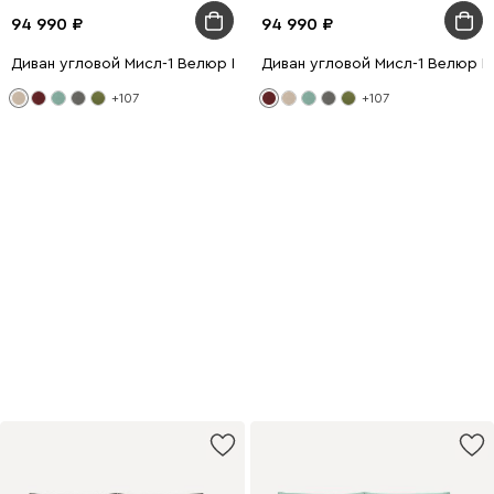
94 990
94 990
Диван угловой Мисл-1 Велюр Бежевый
Диван угловой Мисл-1 Велюр 
+107
+107
−70% на товар
из подборки
При покупке с диваном
или креслом
Купить