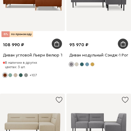
-8%
по промокоду
108 990
95 970
Диван угловой Льери Велюр Терракотовый
Диван модульный Сэндж-1 Рог
В наличии в других
цветах: 3 шт.
+107