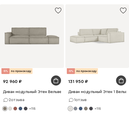
-8%
по промокоду
-8%
по промокоду
92 960
131 950
Диван модульный Этен Вельвет Бежевый
Диван модульный Этен 1 Вельв
2
отзыва
1
отзыв
+118
+118