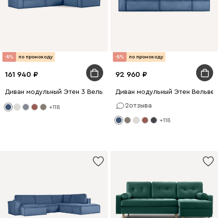
-8%
по промокоду
-8%
по промокоду
161 940
92 960
Диван модульный Этен 3 Вельвет Синий
Диван модульный Этен Вельвет
2
отзыва
+118
+118