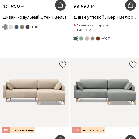
131 950
98 990
Диван модульный Этен 1 Вельвет Светло-серый
Диван угловой Льери Велюр З
В наличии в других
+118
цветах: 3 шт.
+107
-8%
по промокоду
-8%
по промокоду