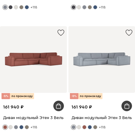
+118
+118
-8%
по промокоду
-8%
по промокоду
161 940
161 940
Диван модульный Этен 3 Вельвет Терракотовый
Диван модульный Этен 3 Вельв
+118
+118