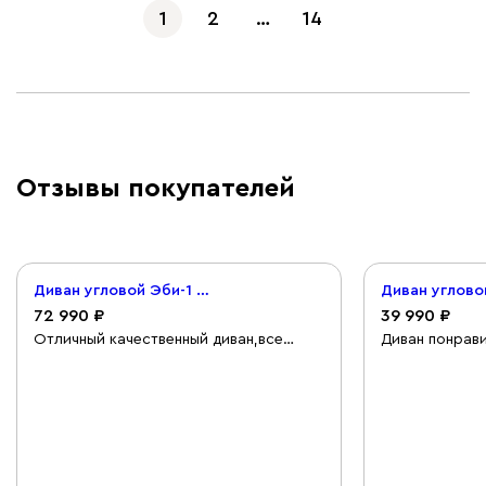
1
2
…
14
Отзывы покупателей
Диван угловой Эби-1 Велюр Серый
72 990
39 990
Отличный качественный диван,все
Диван понрав
необходимые детали для сборки были
срока. Сборк
в комплекте,сборка прошла легко и
Достаточно пл
быстро.
тонковата, бу
поведет себя 
оливковый - о
прохладно-ней