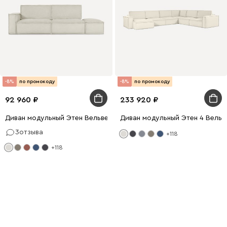
-8%
по промокоду
-8%
по промокоду
92 960
233 920
Диван модульный Этен Вельвет Молочный
Диван модульный Этен 4 Вельв
3
отзыва
+118
+118
−8% на диваны
и кровати