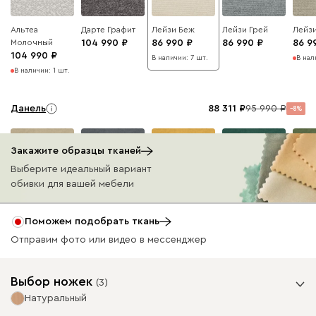
Альтеа
Дарте Графит
Лейзи Беж
Лейзи Грей
Лейзи
Молочный
104 990
86 990
86 990
86 9
104 990
В наличии: 7 шт.
В нал
В наличии: 1 шт.
Данель
88 311
95 990
8
Закажите образцы тканей
Выберите идеальный вариант
обивки для вашей мебели
Бежевый
Графит
Жёлтый
Изумруд
Олив
Поможем подобрать ткань
Отправим фото или видео в мессенджер
Ультра
88 311
95 990
8
Выбор ножек
(
3
)
Натуральный