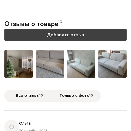
Тестируем каждую
модель
10
Отзывы о товаре
Подробнее
Добавить отзыв
+
7
Все отзывы
10
Только с фото
10
Ольга
О
30 декабря 2025