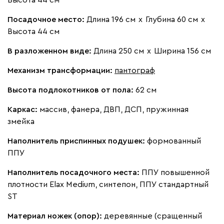
Мола
98 431
106 990
8
Посадочное место:
Длина 196 см
х
Глубина 60 см
х
Высота 44 см
В разложенном виде:
Длина 250 см
х
Ширина 156 см
Механизм трансформации:
пантограф
Жёлтый
Песочный
Розовый
Светло-серый
Серы
Высота подлокотников от пола:
62 см
Ланза
98 431
106 990
8
Каркас:
массив, фанера, ДВП, ДСП, пружинная
змейка
Наполнитель приспинных подушек:
формованный
ППУ
Бежевый
Вишневый
Голубой
Графит
Зеле
Наполнитель посадочного места:
ППУ повышенной
плотности Elax Medium, синтепон, ППУ стандартный
Кларинс
111 311
120 990
ST
8
Материал ножек (опор):
деревянные (сращенный