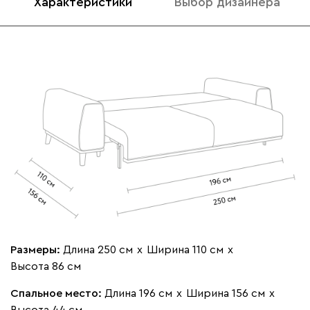
Характеристики
Выбор дизайнера
020
120
236
240
310
Вертикаль
98 431
106 990
8
000
490
795
910
930
Геста
98 431
106 990
8
Размеры:
Длина 250 см
х
Ширина 110 см
х
Высота 86 см
Бежевый
Изумруд
Марсала
Молочный
Мята
Спальное место:
Длина 196 см
х
Ширина 156 см
х
Высота 44 см