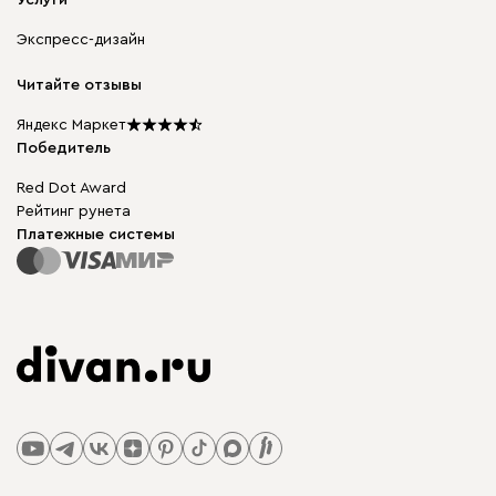
Доставка и оплата
Корпусная мебель
Гарантия, обмен и возврат
Экспресс-дизайн
Бескаркасная мебель
диван.клуб
Модульная мебель
Карьера
Читайте отзывы
Столы и стулья
Карта сайта
Подарочные сертификаты
Яндекс Маркет
Мы в прессе
Победитель
Red Dot Award
Рейтинг рунета
Платежные системы