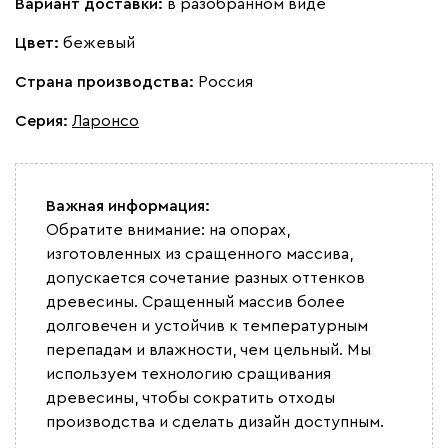
Вариант доставки:
в разобранном виде
Вайт
Латте
Терра
Цвет:
бежевый
Альтеа
122 351
132 990
8
Страна производства:
Россия
Серия
:
Ларонсо
Важная информация:
Бежевый
Графит
Серый
Обратите внимание: на опорах,
изготовленных из сращенного массива,
Дарте
145 351
157 990
8
допускается сочетание разных оттенков
древесины. Сращенный массив более
долговечен и устойчив к температурным
перепадам и влажности, чем цельный. Мы
используем технологию сращивания
древесины, чтобы сократить отходы
Серый
Терракота
Тёмно-синий
производства и сделать дизайн доступным.