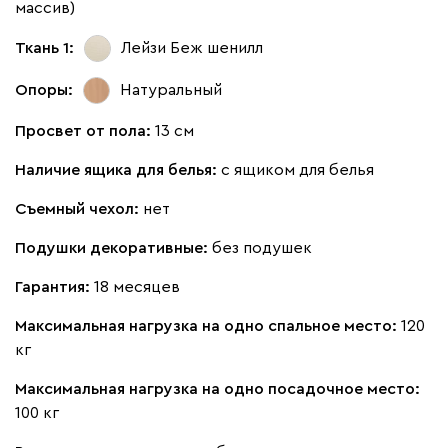
массив)
Ткань 1:
Лейзи Беж
шенилл
100
130
690
695
792
Опоры:
Натуральный
Просвет от пола:
13 см
Винтер
111 311
120 990
8
Наличие ящика для белья:
с ящиком для белья
Съемный чехол:
нет
Подушки декоративные:
без подушек
Виридис
Клэй
Мустард
Оранж
пион
Гарантия:
18 месяцев
Максимальная нагрузка на одно спальное место:
120
Букле
122 351
132 990
8
кг
Максимальная нагрузка на одно посадочное место:
100 кг