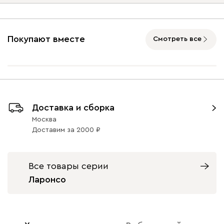
Опоры
Айвори (Ivory)
Горчичный
Дымчатый
Коралловый
Минт 
(Mustard)
(Smoke)
(Coral)
Покупают вместе
Смотреть все
Бентори
88 311
95 990
8
Графит
Натуральный
Орех
Доставка и сборка
1000
1000
Москва
Доставим
за
2000
Бежевый
Графит
Кофе
Олива
Песо
Онли
88 311
95 990
8
Все товары серии
Ларонсо