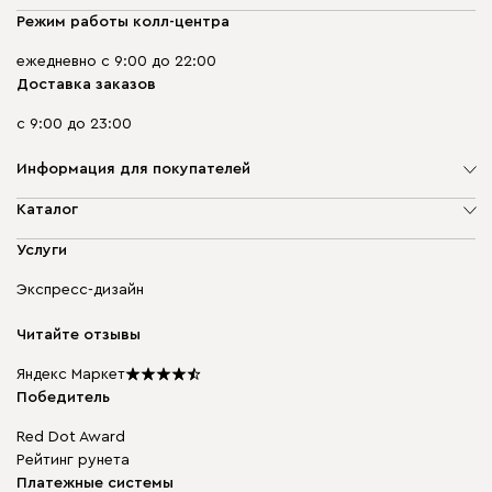
Режим работы колл-центра
ежедневно с 9:00 до 22:00
Доставка заказов
с 9:00 до 23:00
Информация для покупателей
О компании
Каталог
Адреса магазинов
Мягкая мебель
Услуги
Доставка и оплата
Корпусная мебель
Гарантия, обмен и возврат
Экспресс-дизайн
Бескаркасная мебель
диван.клуб
Модульная мебель
Карьера
Читайте отзывы
Столы и стулья
Карта сайта
Подарочные сертификаты
Яндекс Маркет
Мы в прессе
Победитель
Red Dot Award
Рейтинг рунета
Платежные системы