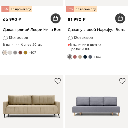
-8%
по промокоду
-8%
по промокоду
66 990
81 990
Диван прямой Льери Мини Велюр Молочный
Диван угловой Маркфул Велю
15
отзывов
12
отзывов
В наличии: более 20 шт.
В наличии в других
цветах: 3 шт.
+107
+106