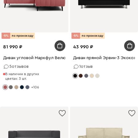
-8%
по промокоду
-8%
по промокоду
81 990
43 990
Диван угловой Маркфул Велюр Розовый
Диван прямой Эрвин-3 Экокож
5
отзывов
1
отзыв
В наличии в других
цветах: 3 шт.
+106