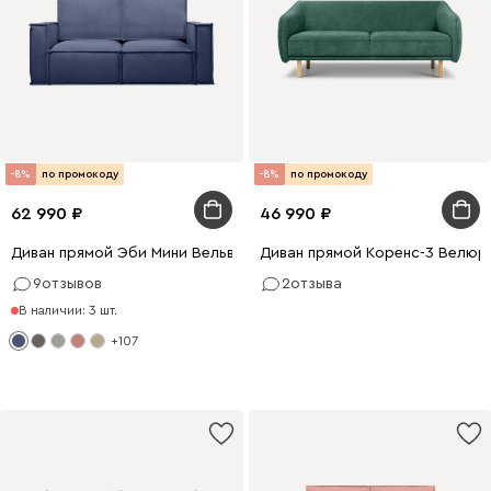
-8%
по промокоду
-8%
по промокоду
62 990
46 990
Диван прямой Эби Мини Вельвет Синий
Диван прямой Коренс-3 Велюр
9
отзывов
2
отзыва
В наличии: 3 шт.
+107