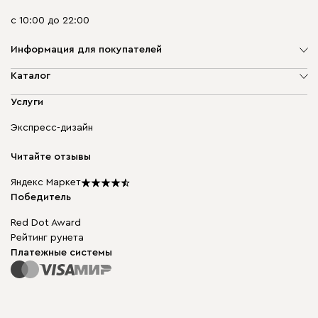
с 10:00 до 22:00
Информация для покупателей
О компании
Каталог
Адреса магазинов
Мягкая мебель
Услуги
Доставка и оплата
Корпусная мебель
Гарантия, обмен и возврат
Экспресс-дизайн
Бескаркасная мебель
диван.клуб
Модульная мебель
Карьера
Читайте отзывы
Столы и стулья
Карта сайта
Подарочные сертификаты
Яндекс Маркет
Мы в прессе
Победитель
Red Dot Award
Рейтинг рунета
Платежные системы