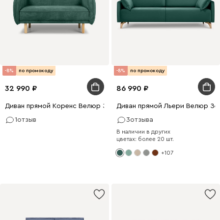
-8%
по промокоду
-8%
по промокоду
32 990
86 990
Диван прямой Коренс Велюр Зелёный
Диван прямой Льери Велюр Зе
1
отзыв
3
отзыва
В наличии в других
цветах: более 20 шт.
+107