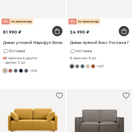
-8%
по промокоду
-8%
по промокоду
81 990
24 990
Диван угловой Маркфул Велюр Бежевый
Диван прямой Викс Рогожка Г
2
отзыва
4
отзыва
В наличии в других
В наличии: 8 шт.
цветах: 3 шт.
+107
+106