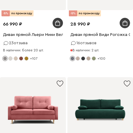
-8%
по промокоду
-8%
по промокоду
66 990
28 990
Диван прямой Льери Мини Велюр Светло-серый
Диван прямой Види Рогожка С
23
отзыва
16
отзывов
В наличии: более 20 шт.
В наличии: 2 шт.
+107
+100