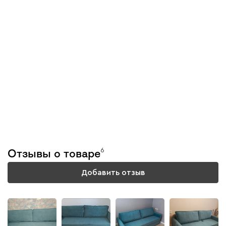
Тестируем каждую
модель
6
Отзывы о товаре
Подробнее
Добавить отзыв