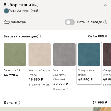
Выбор ткани
(
86
)
Ультра Минт (Mint)
Фильтры
Есть на складе
Базовая коллекция
От
46 990
Велютто 69
Ультра Айвори
Ультра
Ультра Минт
Ультр
46 990
(Ivory)
Дымчатый
(Mint)
(Ston
49 990
(Smoke)
49 990
49 9
49 990
В наличии: 10 шт.
В нали
В наличии: 8 шт.
Данель
54 990