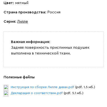
Цвет:
мятный
Страна производства:
Россия
Графит
Серый
Терракота
Тёмно-синий
Серия
:
Лилле
Важная информация:
Задняя поверхность приспинных подушек
выполнена в технической ткани.
Полезные файлы
Инструкция по сборке Лилле диван.pdf
(pdf. 1.5 мб.)
Декларация о соответствии.pdf
(pdf. 5.1 мб.)