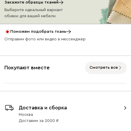
Закажите образцы тканей
Выберите идеальный вариант
обивки для вашей мебели
Бежевый
Графит
Жёлтый
Изумруд
Олив
Поможем подобрать ткань
Отправим фото или видео в мессенджер
Ультра
54 990
Покупают вместе
Смотреть все
Горчичный
Коралловый
Песочный
Розовый (Rose)
Серый
(Mustard)
(Coral)
(Sand)
Доставка и сборка
Бентори
54 990
Москва
Доставим
за
2000