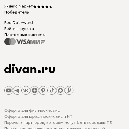
Подарочные сертификаты
Яндекс Маркет
Мы в прессе
Победитель
Red Dot Award
Рейтинг рунета
Платежные системы
Оферта для физических лиц
Оферта для юридических лиц и ИП
Перечень партнеров, которым могут быть переданы ПД
Правила применения рекомендательных технологий