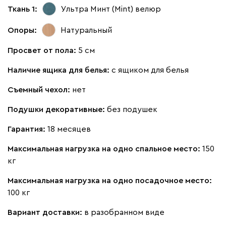
Винтер
69 990
Ткань 1:
Ультра Минт (Mint)
велюр
Опоры:
Натуральный
Просвет от пола:
5 см
Наличие ящика для белья:
с ящиком для белья
Виридис
Клэй
Мустард
Оранж
пион
Съемный чехол:
нет
Букле
82 990
Подушки декоративные:
без подушек
Гарантия:
18 месяцев
Максимальная нагрузка на одно спальное место:
150
кг
Латте
Терра
Максимальная нагрузка на одно посадочное место:
100 кг
Дарте
94 990
Вариант доставки:
в разобранном виде