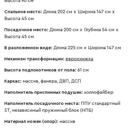
Высота 90 см
Бежевый
Изумруд
Марсала
Молочный
Мята
Спальное место:
Длина 202 см
х
Ширина 147 см
х
Высота 45 см
Вулли
60 990
Посадочное место:
Длина 200 см
х
Глубина 54 см
х
Высота 45 см
В разложенном виде:
Длина 225 см
х
Ширина 147 см
Механизм трансформации:
еврокнижка
092
100
230
380
684
Высота подлокотников от пола:
61 см
Кларинс
69 990
Каркас:
массив, фанера, ДВП, ДСП
Наполнитель приспинных подушек:
холлофайбер
Наполнитель посадочного места:
ППУ стандартный
ST, независимый пружинный блок (НПБ)
100
130
690
695
792
Материал ножек (опор):
массив