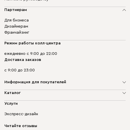
Партнерам
Для бизнеса
Дизайнерам
Франчайзинг
Режим работы колл-центра
ежедневно с 9:00 до 22:00
Доставка заказов
с 9:00 до 23:00
Информация для покупателей
О компании
Каталог
Адреса магазинов
Мягкая мебель
Услуги
Доставка и оплата
Корпусная мебель
Гарантия, обмен и возврат
Экспресс-дизайн
Бескаркасная мебель
диван.клуб
Модульная мебель
Карьера
Читайте отзывы
Столы и стулья
Карта сайта