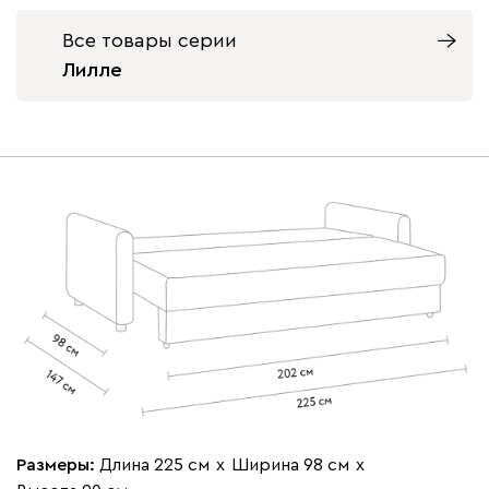
Все товары серии
Лилле
Бежевый
Графит
Кофе
Олива
Песо
Онли
54 990
020
120
236
240
310
Геста
60 990
Размеры:
Длина 225 см
х
Ширина 98 см
х