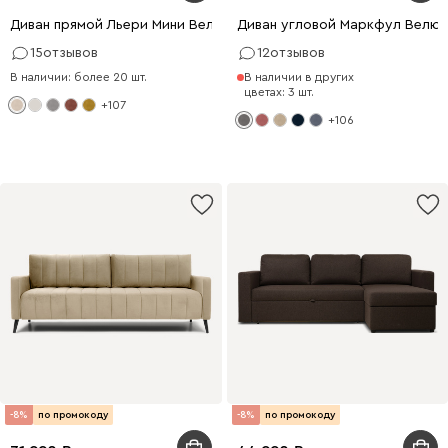
Диван прямой Льери Мини Велюр Молочный
Диван угловой Маркфул Велю
15
отзывов
12
отзывов
В наличии: более 20 шт.
В наличии в других
цветах: 3 шт.
+107
+106
-8%
по промокоду
-8%
по промокоду