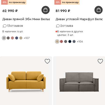
-8%
по промокоду
-8%
по промокоду
62 990
81 990
Диван прямой Эби Мини Вельвет Светло-серый
Диван угловой Маркфул Велю
13
отзывов
2
отзыва
В наличии: 4 шт.
В наличии в других
цветах: 3 шт.
+107
+106