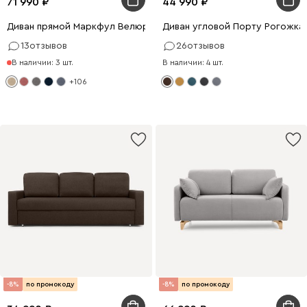
71 990
44 990
Диван прямой Маркфул Велюр Бежевый
Диван угловой Порту Рогожка
13
отзывов
26
отзывов
В наличии: 3 шт.
В наличии: 4 шт.
+106
-8%
по промокоду
-8%
по промокоду