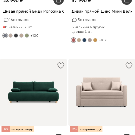
28 990
57 990
Диван прямой Види Рогожка Серый
Диван прямой Динс Мини Велю
16
отзывов
5
отзывов
В наличии: 2 шт.
В наличии в других
цветах: 4 шт.
+100
+107
-8%
по промокоду
-8%
по промокоду