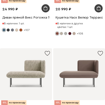
-8%
по промокоду
-8%
по промокоду
24 990
20 990
Диван прямой Викс Рогожка Голубой
Кушетка Наск Велюр Террако
В наличии: 1 шт.
В наличии в других
цветах: 1 шт.
+107
+108
-8%
по промокоду
-8%
по промокоду