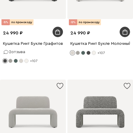
-8%
по промокоду
-8%
по промокоду
24 990
24 990
Кушетка Ринт Букле Графитовый
Кушетка Ринт Букле Молочный
2
отзыва
+107
+107