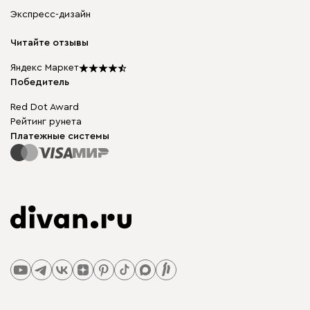
Корпусная мебель
Гарантия, обмен и возврат
Экспресс-дизайн
Бескаркасная мебель
диван.клуб
Модульная мебель
Карьера
Читайте отзывы
Столы и стулья
Карта сайта
Подарочные сертификаты
Яндекс Маркет
Мы в прессе
Победитель
Red Dot Award
Рейтинг рунета
Платежные системы