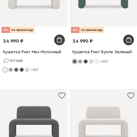
-8%
по промокоду
-8%
по промокоду
24 990
24 990
Кушетка Ринт Мех Молочный
Кушетка Ринт Букле Зеленый
1
отзыв
+107
+107