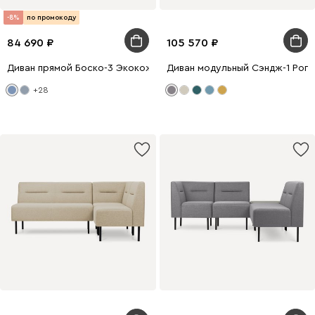
-8%
по промокоду
84 690
105 570
Диван прямой Боско-3 Экокожа Синий
Диван модульный Сэндж-1 Рог
+28