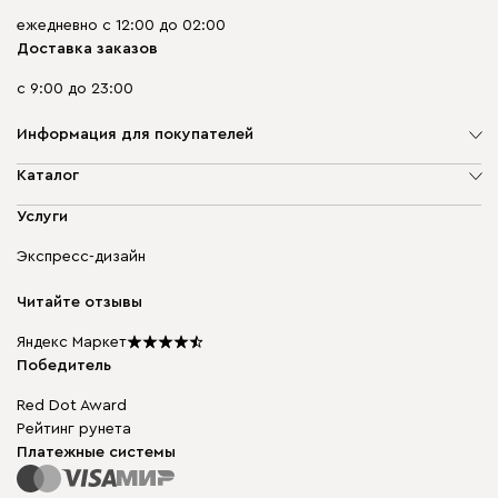
ежедневно с 12:00 до 02:00
Доставка заказов
с 9:00 до 23:00
Информация для покупателей
О компании
Каталог
Адреса магазинов
Мягкая мебель
Услуги
Доставка и оплата
Корпусная мебель
Гарантия, обмен и возврат
Экспресс-дизайн
Бескаркасная мебель
диван.клуб
Модульная мебель
Карьера
Читайте отзывы
Столы и стулья
Карта сайта
Подарочные сертификаты
Яндекс Маркет
Мы в прессе
Победитель
Red Dot Award
Рейтинг рунета
Платежные системы