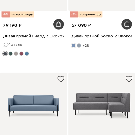
-8%
по промокоду
-8%
по промокоду
79 190
67 090
Диван прямой Риард-3 Экокожа Черный
Диван прямой Боско-2 Экокож
1
отзыв
+28