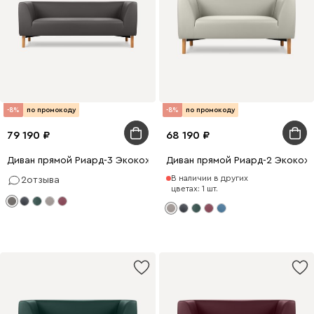
-8%
по промокоду
-8%
по промокоду
79 190
68 190
Диван прямой Риард-3 Экокожа Серый
Диван прямой Риард-2 Экокож
В наличии в других
2
отзыва
цветах: 1 шт.