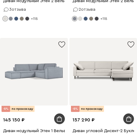
Диван модульный Этен 2 Вельвет Молочный
Диван модульный Этен 2 Вельв
3
отзыва
2
отзыва
+118
+118
-8%
по промокоду
-8%
по промокоду
145 150
157 290
Диван модульный Этен 1 Вельвет Светло-серый
Диван угловой Дисент-2 Букле