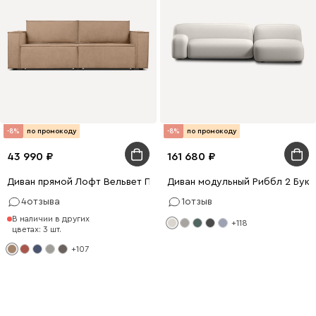
-8%
по промокоду
-8%
по промокоду
43 990
161 680
Диван прямой Лофт Вельвет Песочный
Диван модульный Риббл 2 Бук
4
отзыва
1
отзыв
В наличии в других
+118
цветах: 3 шт.
+107