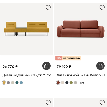
-8%
по промокоду
96 770
79 190
Диван модульный Сэндж-2 Рогожка Жёлтый
Диван прямой Биани Велюр Те
+106