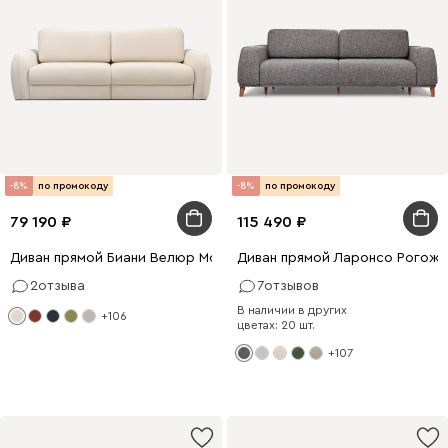
-8%
по промокоду
-8%
по промокоду
79 190
115 490
Диван прямой Биани Велюр Молочный
Диван прямой Ларонсо Рогожк
2
отзыва
7
отзывов
В наличии в других
+106
цветах: 20 шт.
+107