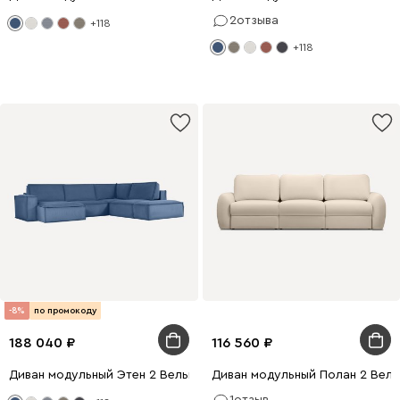
2
отзыва
+118
+118
-8%
по промокоду
188 040
116 560
Диван модульный Этен 2 Вельвет Синий
Диван модульный Полан 2 Вел