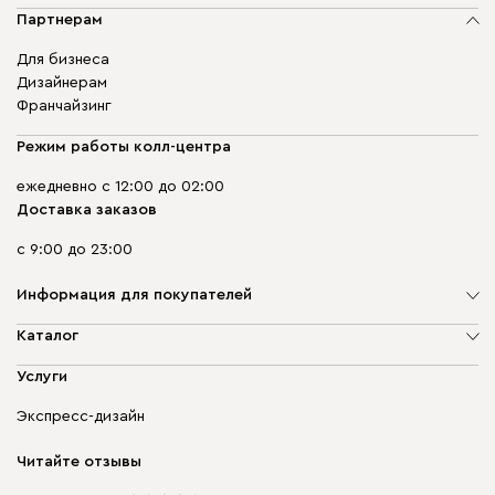
Партнерам
Для бизнеса
Дизайнерам
Франчайзинг
Режим работы колл-центра
ежедневно с 12:00 до 02:00
Доставка заказов
с 9:00 до 23:00
Информация для покупателей
О компании
Каталог
Адреса магазинов
Мягкая мебель
Услуги
Доставка и оплата
Корпусная мебель
Гарантия, обмен и возврат
Экспресс-дизайн
Бескаркасная мебель
диван.клуб
Модульная мебель
Карьера
Читайте отзывы
Столы и стулья
Карта сайта