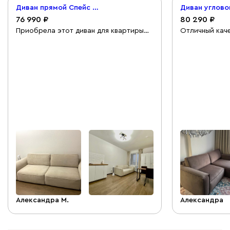
Диван прямой Спейс Велюр Бежевый
76 990
80 290
Приобрела этот диван для квартиры
Отличный каче
под аренду. Жильцов устраивает,
необходимые 
большой удобный раскладной диван,
в комплекте,с
можно раскладывать углом — удобно
быстро.
для сна и гостей
Александра М.
Александра
+
1