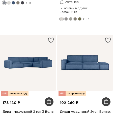
2
отзыва
+118
В наличии в других
цветах: 9 шт.
+107
-8%
по промокоду
-8%
по промокоду
178 140
102 260
Диван модульный Этен 3 Вельвет Синий
Диван модульный Этен Вельвет