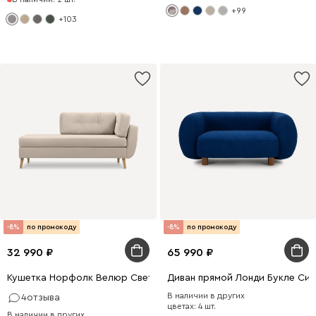
+99
+103
-8%
по промокоду
-8%
по промокоду
32 990
65 990
Кушетка Норфолк Велюр Светло-бежевый
Диван прямой Лонди Букле Син
В наличии в других
4
отзыва
цветах: 4 шт.
В наличии в других