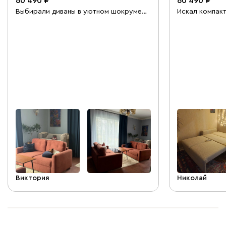
60 490
60 490
Выбирали диваны в уютном шокруме
Искал компакт
на Типанова. Консультант Мая помогла
двоих. Выбрал
быстро определиться и оформит
магазине помо
заказ, согласовала удобную
сборка прошл
рассрочку. Все было доставлено на
Доволен покуп
дачу в лучшем виде, четко в
иногда зад пот
соответствии с инструкциями и по
Главное, что с
расписанию (довольно быстро).
вставать. Из недостатков: при
Диваны очень удобные, уютные и
получении и о
удобные в сборке (собирали сами).
возможности 
Очень довольны покупкой, доставкой и
картой без СБ
сервисом!
Виктория
Николай