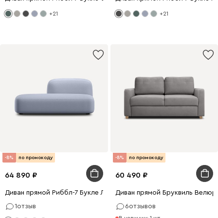
+21
+21
-8%
по промокоду
-8%
по промокоду
64 890
60 490
Диван прямой Риббл-7 Букле Лиловый
Диван прямой Бруквиль Велюр
1
отзыв
6
отзывов
В наличии: 1 шт.