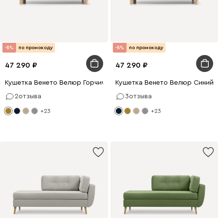
-8%
по промокоду
-8%
по промокоду
47 290
47 290
Кушетка Венето Велюр Горчичный
Кушетка Венето Велюр Синий
2
отзыва
3
отзыва
+23
+23