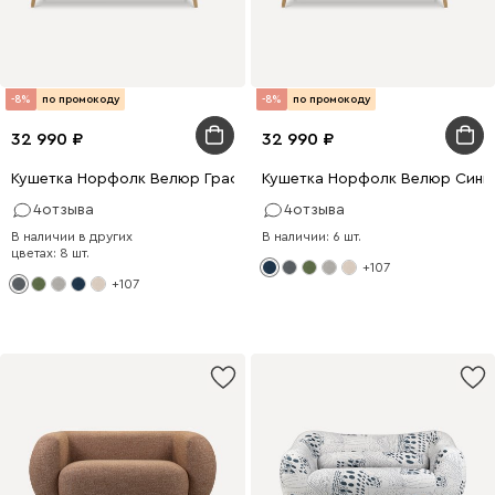
-8%
по промокоду
-8%
по промокоду
32 990
32 990
Кушетка Норфолк Велюр Графитовый
Кушетка Норфолк Велюр Сини
4
отзыва
4
отзыва
В наличии в других
В наличии: 6 шт.
цветах: 8 шт.
+107
+107