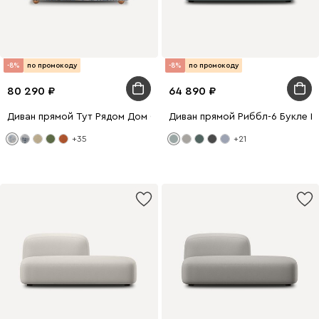
-8%
по промокоду
-8%
по промокоду
80 290
64 890
Диван прямой Тут Рядом Дом Сине-бежевый
Диван прямой Риббл-6 Букле М
+35
+21