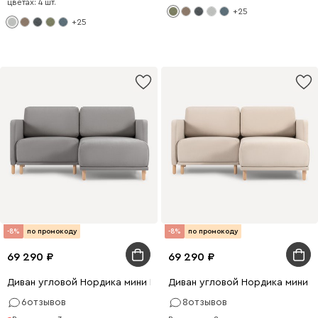
цветах: 4 шт.
+25
+25
-8%
по промокоду
-8%
по промокоду
69 290
69 290
Диван угловой Нордика мини Велюр Светло-серый
Диван угловой Нордика мини 
6
отзывов
8
отзывов