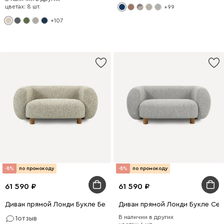
цветах: 8 шт.
+99
+107
-8%
по промокоду
-8%
по промокоду
61 590
61 590
Диван прямой Лонди Букле Бежевый
Диван прямой Лонди Букле Се
В наличии в других
1
отзыв