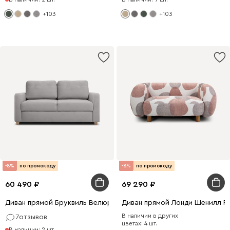
+103
+103
-8%
по промокоду
-8%
по промокоду
60 490
69 290
Диван прямой Бруквиль Велюр Светло-серый
Диван прямой Лонди Шенилл Р
В наличии в других
7
отзывов
цветах: 4 шт.
В наличии: 2 шт.