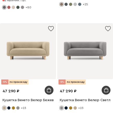
В наличии: 1 шт.
+25
+80
-8%
по промокоду
-8%
по промокоду
47 290
47 290
Кушетка Венето Велюр Бежевый
Кушетка Венето Велюр Светло
+23
+23