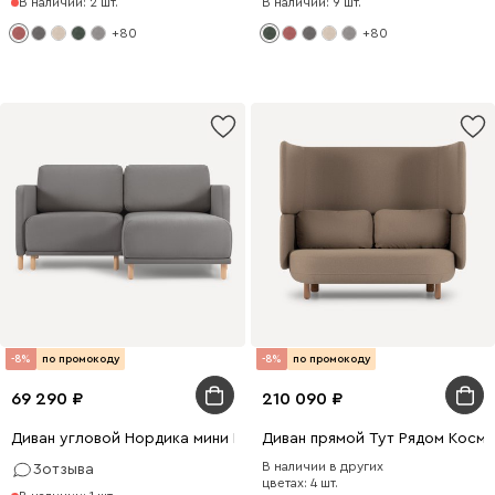
В наличии: 2 шт.
В наличии: 9 шт.
+80
+80
-8%
по промокоду
-8%
по промокоду
69 290
210 090
Диван угловой Нордика мини Велюр Серый
Диван прямой Тут Рядом Косм
В наличии в других
3
отзыва
цветах: 4 шт.