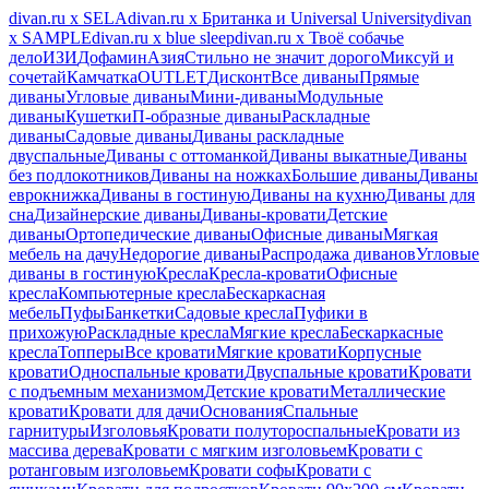
divan.ru х SELA
divan.ru х Британка и Universal University
divan
х SAMPLE
divan.ru х blue sleep
divan.ru х Твоё собачье
дело
ИЗИ
Дофамин
Азия
Стильно не значит дорого
Миксуй и
сочетай
Камчатка
OUTLET
Дисконт
Все диваны
Прямые
диваны
Угловые диваны
Мини-диваны
Модульные
диваны
Кушетки
П-образные диваны
Раскладные
диваны
Садовые диваны
Диваны раскладные
двуспальные
Диваны с оттоманкой
Диваны выкатные
Диваны
без подлокотников
Диваны на ножках
Большие диваны
Диваны
еврокнижка
Диваны в гостиную
Диваны на кухню
Диваны для
сна
Дизайнерские диваны
Диваны-кровати
Детские
диваны
Ортопедические диваны
Офисные диваны
Мягкая
мебель на дачу
Недорогие диваны
Распродажа диванов
Угловые
диваны в гостиную
Кресла
Кресла-кровати
Офисные
кресла
Компьютерные кресла
Бескаркасная
мебель
Пуфы
Банкетки
Садовые кресла
Пуфики в
прихожую
Раскладные кресла
Мягкие кресла
Бескаркасные
кресла
Топперы
Все кровати
Мягкие кровати
Корпусные
кровати
Односпальные кровати
Двуспальные кровати
Кровати
с подъемным механизмом
Детские кровати
Металлические
кровати
Кровати для дачи
Основания
Спальные
гарнитуры
Изголовья
Кровати полутороспальные
Кровати из
массива дерева
Кровати с мягким изголовьем
Кровати с
ротанговым изголовьем
Кровати софы
Кровати с