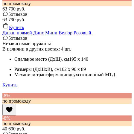
по промокоду
63 790
руб.
5
отзывов
63 790
руб.
Купить
Диван прямой Динс Мини Велюр Розовый
5
отзывов
Независимые пружины
В наличии в других цветах: 4 шт.
Спальное место (ДхШ)
, см
195 x 140
Размеры (ДхШхВ)
, см
162 x 96 x 89
Механизм трансформации
двухсекционный МТД
Купить
-8%
по промокоду
-8%
по промокоду
40 690
руб.