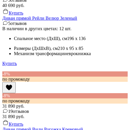
5
отзывов
40 690
руб.
Купить
Диван прямой Рейли Велюр Зеленый
5
отзывов
В наличии в других цветах: 12 шт.
Спальное место (ДхШ)
, см
196 x 136
Размеры (ДхШхВ)
, см
210 x 95 x 85
Механизм трансформации
еврокнижка
Купить
-8%
по промокоду
-8%
по промокоду
31 890
руб.
19
отзывов
31 890
руб.
Купить
Диван прямой Види Рогожка Кремовый