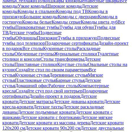
лампы
Стеллажи
Полки
Шкафы книжные
Навесные шкафы
Все
комоды
Узкие комоды
Широкие комоды
Детские
комоды
Комоды в спальню
Комоды под ТВ
Комоды в
прихожую
Большие комоды
Комоды с дверцами
Комоды в
гостиную
Комоды белые
Комоды серые
Комоды цвета дуб
Все
тумбы
Прикроватные тумбы
Тумбы для обуви
Тумбы для
ТВ
Детские тумбы
Подвесные
тумбы
Обувницы
Прихожие
Тумбы в прихожую
Подвесные
тумбы под телевизор
Подарочные сертификаты
Дизайн-проект
в подарок
Все столы
Кухонные столы
Раскладные
столы
Обеденные группы
Журнальные столики
Туалетные
столики и консоли
Столы трансформеры
Детские
столы
Приставные столики
Круглые столы
Овальные столы на
кухню
Создайте стол по своим параметрам
Все
стулья
Кухонные стулья
Деревянные стулья
Мягкие
стулья
Пластиковые стулья
Барные стулья
Детские
стулья
Домашний офис
Рабочие столы
Компьютерные
кресла
Создайте стул под свой интерьер
Подарочные
сертификаты
Дизайн-проект в подарок
Детские
кровати
Детские матрасы
Детские диваны-кровати
Детские
кресла-кровати
Детские тахты
Детские раскладные
диваны
Детские подъемные кровати
Детские кровати с
ящиками
Детские кровати с бортиками
Детские мягкие
кровати
Детские кровати из массива дерева
Детские кровати
120х200 см
Детские кровати 90х200 см
Детские двуспальные