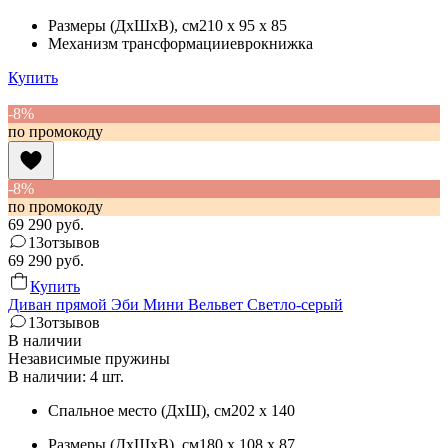
Размеры (ДхШхВ)
, см
210 x 95 x 85
Механизм трансформации
еврокнижка
Купить
-8%
по промокоду
-8%
по промокоду
69 290
руб.
13
отзывов
69 290
руб.
Купить
Диван прямой Эби Мини Вельвет Светло-серый
13
отзывов
В наличии
Независимые пружины
В наличии: 4 шт.
Спальное место (ДхШ)
, см
202 x 140
Размеры (ДхШхВ)
, см
180 x 108 x 87