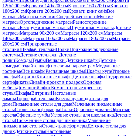
ящиками
Кровати для подростков
Кровати 90х200 см
Кровати
120x200 см
Кровати 140x200 см
Кровати 160x200 см
Кровати
180x200 см
Кровати 200x200 см
Кровати кинг сайз
Все
матрасы
Матрасы жесткие
Средней жесткости
Мягкие
матрасы
Ортопедические матрасы
Разносторонние
матрасы
Беспружинные матрасы
Пружинные матрасы
Детские
матрасы
Матрасы 90х200 см
Матрасы 120х200 см
Матрасы
140х200 см
Матрасы 160x200 см
Матрасы 180х200 см
Матрасы
200х200 см
Прикроватные
столики
Шкафы
Стеллажи
Полки
Прихожие
Гардеробные
системы
Детские стеллажи
Детские
полки
Комоды
Тумбы
Вешалки
Детские шкафы
Детские
комоды
Создайте шкаф по своим параметрам
Модульные
гостиные
Все шкафы
Распашные шкафы
Шкафы-купе
Угловые
шкафы
Витрины
Книжные шкафы
Детские шкафы
Подарочные
сертификаты
Дизайн-проект в подарок
Офисная
мебель
Домашний офис
Компьютерные кресла и
стулья
Шкафы
Витрины
Настольные
лампы
Торшеры
Стеллажи
Кресла руководителя для
дома
Письменные столы для дома
Маленькие письменные
столы
Столы трансформеры
Полки
Офисные диваны
Офисные
кресла
Офисные тумбы
Угловые столы для школьника
Детские
столы
Письменные столы для школьника
Маленькие
письменные столы
Столы-трансформеры
Детские столы для
двоих
Детские стулья
Настольные