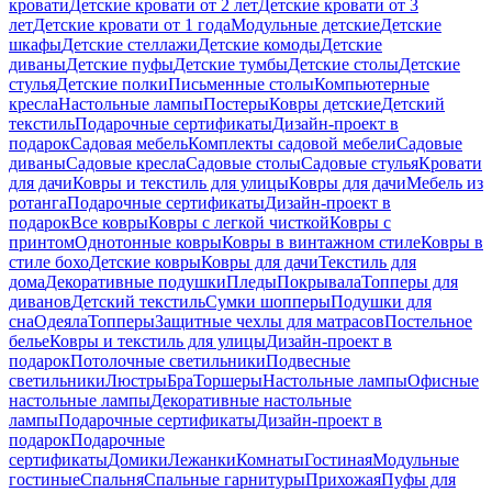
кровати
Детские кровати от 2 лет
Детские кровати от 3
лет
Детские кровати от 1 года
Модульные детские
Детские
шкафы
Детские стеллажи
Детские комоды
Детские
диваны
Детские пуфы
Детские тумбы
Детские столы
Детские
стулья
Детские полки
Письменные столы
Компьютерные
кресла
Настольные лампы
Постеры
Ковры детские
Детский
текстиль
Подарочные сертификаты
Дизайн-проект в
подарок
Садовая мебель
Комплекты садовой мебели
Садовые
диваны
Садовые кресла
Садовые столы
Садовые стулья
Кровати
для дачи
Ковры и текстиль для улицы
Ковры для дачи
Мебель из
ротанга
Подарочные сертификаты
Дизайн-проект в
подарок
Все ковры
Ковры с легкой чисткой
Ковры с
принтом
Однотонные ковры
Ковры в винтажном стиле
Ковры в
стиле бохо
Детские ковры
Ковры для дачи
Текстиль для
дома
Декоративные подушки
Пледы
Покрывала
Топперы для
диванов
Детский текстиль
Сумки шопперы
Подушки для
сна
Одеяла
Топперы
Защитные чехлы для матрасов
Постельное
белье
Ковры и текстиль для улицы
Дизайн-проект в
подарок
Потолочные светильники
Подвесные
светильники
Люстры
Бра
Торшеры
Настольные лампы
Офисные
настольные лампы
Декоративные настольные
лампы
Подарочные сертификаты
Дизайн-проект в
подарок
Подарочные
сертификаты
Домики
Лежанки
Комнаты
Гостиная
Модульные
гостиные
Спальня
Спальные гарнитуры
Прихожая
Пуфы для