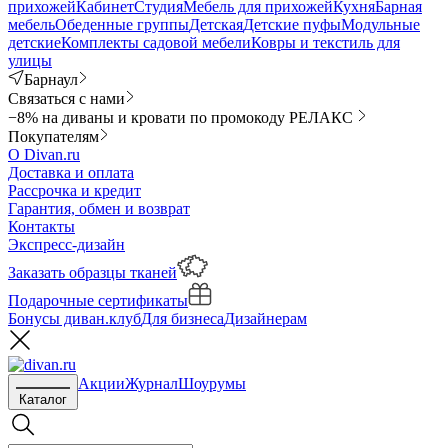
прихожей
Кабинет
Студия
Мебель для прихожей
Кухня
Барная
мебель
Обеденные группы
Детская
Детские пуфы
Модульные
детские
Комплекты садовой мебели
Ковры и текстиль для
улицы
Барнаул
Связаться с нами
−8% на диваны и кровати по промокоду РЕЛАКС
Покупателям
О Divan.ru
Доставка и оплата
Рассрочка и кредит
Гарантия, обмен и возврат
Контакты
Экспресс-дизайн
Заказать образцы тканей
Подарочные сертификаты
Бонусы диван.клуб
Для бизнеса
Дизайнерам
Акции
Журнал
Шоурумы
Каталог