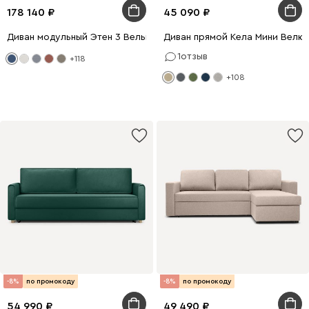
178 140
45 090
Диван модульный Этен 3 Вельвет Синий
Диван прямой Кела Мини Велю
1
отзыв
+118
+108
-8%
по промокоду
-8%
по промокоду
54 990
49 490