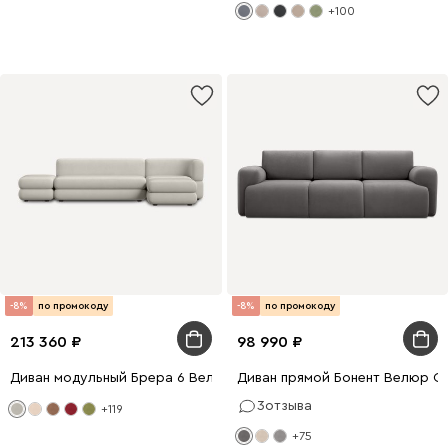
+100
-8%
по промокоду
-8%
по промокоду
213 360
98 990
Диван модульный Брера 6 Велюр Светло-серый
Диван прямой Бонент Велюр С
3
отзыва
+119
+75