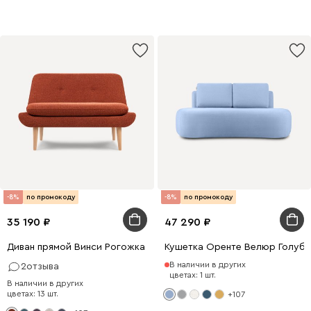
-8%
по промокоду
-8%
по промокоду
35 190
47 290
Диван прямой Винси Рогожка Терракотовый
Кушетка Оренте Велюр Голуб
В наличии в других
2
отзыва
цветах: 1 шт.
В наличии в других
цветах: 13 шт.
+107