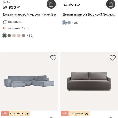
73 690
84 690
69 950
Диван угловой Аронт Мини Велюр Оливковый
Диван прямой Боско-3 Экокож
6
отзывов
+28
В наличии: 3 шт.
+82
-8%
по промокоду
-8%
по промокоду