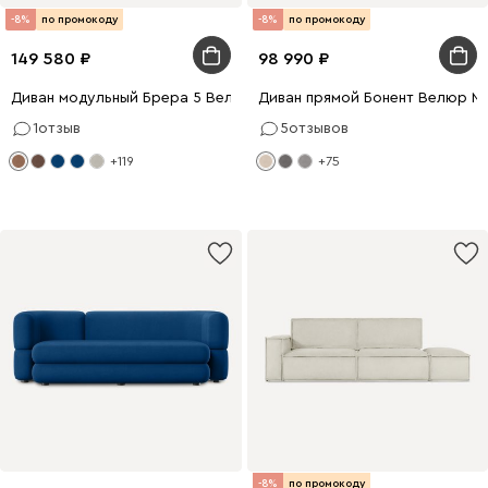
-8%
по промокоду
-8%
по промокоду
149 580
98 990
Диван модульный Брера 5 Велюр Карамельный
Диван прямой Бонент Велюр М
1
отзыв
5
отзывов
+119
+75
-8%
по промокоду