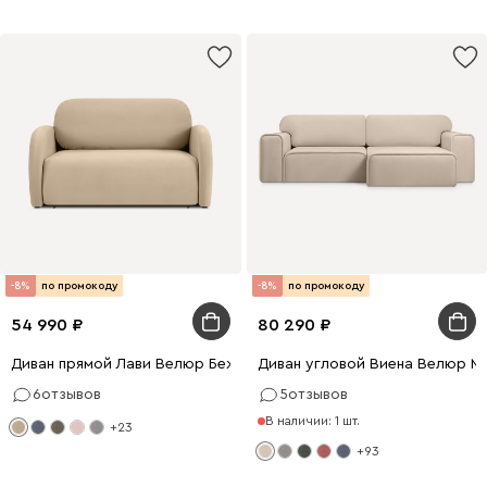
-8%
по промокоду
-8%
по промокоду
54 990
80 290
Диван прямой Лави Велюр Бежевый
Диван угловой Виена Велюр М
6
отзывов
5
отзывов
В наличии: 1 шт.
+23
+93