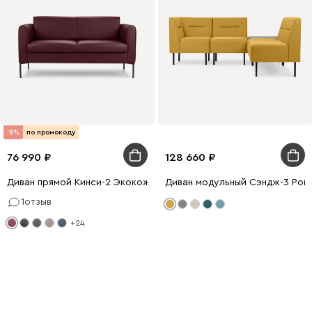
-8%
по промокоду
76 990
128 660
Диван прямой Кинси-2 Экокожа Бордовый
Диван модульный Сэндж-3 Рог
1
отзыв
+24