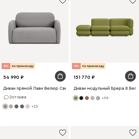
-8%
по промокоду
-8%
по промокоду
54 990
151 770
Диван прямой Лави Велюр Светло-серый
Диван модульный Брера 8 Вел
2
отзыва
+119
+23