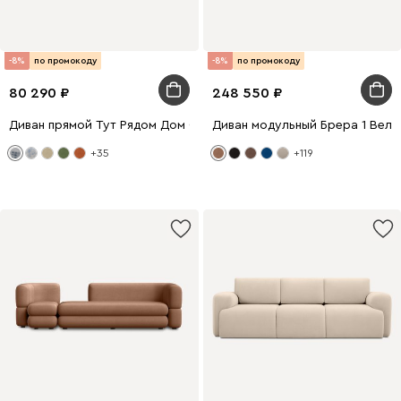
-8%
по промокоду
-8%
по промокоду
80 290
248 550
Диван прямой Тут Рядом Дом Серо-графитовый
Диван модульный Брера 1 Вел
+35
+119