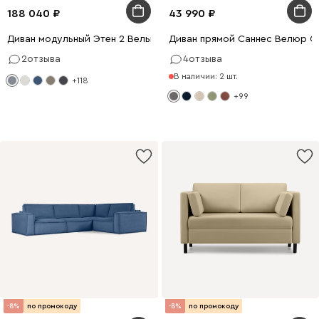
188 040
43 990
Диван модульный Этен 2 Вельвет Светло-серый
Диван прямой Саннес Велюр С
2
отзыва
4
отзыва
В наличии: 2 шт.
+118
+99
-8%
по промокоду
-8%
по промокоду