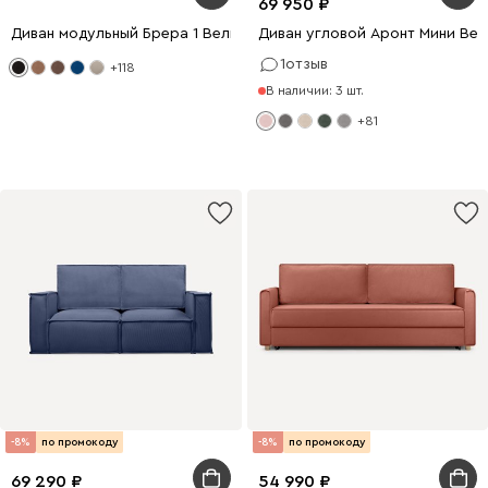
69 950
Диван модульный Брера 1 Велюр Черный
Диван угловой Аронт Мини Ве
1
отзыв
+118
В наличии: 3 шт.
+81
-8%
по промокоду
-8%
по промокоду
69 290
54 990