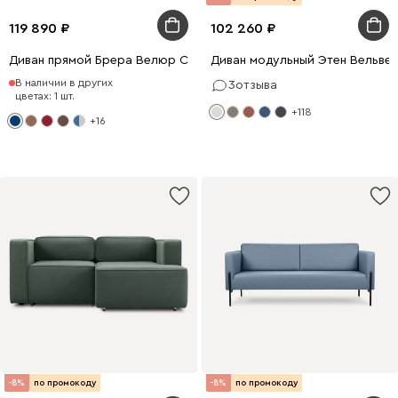
119 890
102 260
Диван прямой Брера Велюр Синий
Диван модульный Этен Вельве
В наличии в других
3
отзыва
цветах: 1 шт.
+118
+16
-8%
по промокоду
-8%
по промокоду