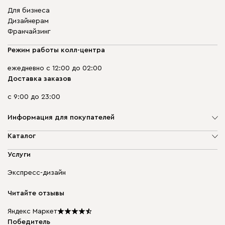
Для бизнеса
Дизайнерам
Франчайзинг
Режим работы колл-центра
ежедневно с 12:00 до 02:00
Доставка заказов
с 9:00 до 23:00
Информация для покупателей
О компании
Каталог
Адреса магазинов
Мягкая мебель
Услуги
Доставка и оплата
Корпусная мебель
Гарантия, обмен и возврат
Экспресс-дизайн
Бескаркасная мебель
диван.клуб
Модульная мебель
Карьера
Читайте отзывы
Столы и стулья
Карта сайта
Подарочные сертификаты
Яндекс Маркет
Мы в прессе
Победитель