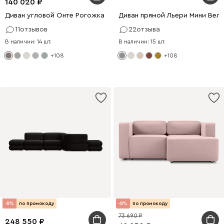
140 020
Диван угловой Онте Рогожка Серый
Диван прямой Льери Мини Вел
11
отзывов
22
отзыва
В наличии: 14 шт.
В наличии: 15 шт.
+108
+108
-8%
по промокоду
-8%
по промокоду
73 690
248 550