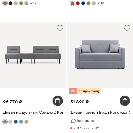
+119
+119
-8%
по промокоду
96 770
31 890
Диван модульный Сэндж-2 Рогожка Серый
Диван прямой Види Рогожка С
16
отзывов
В наличии: 2 шт.