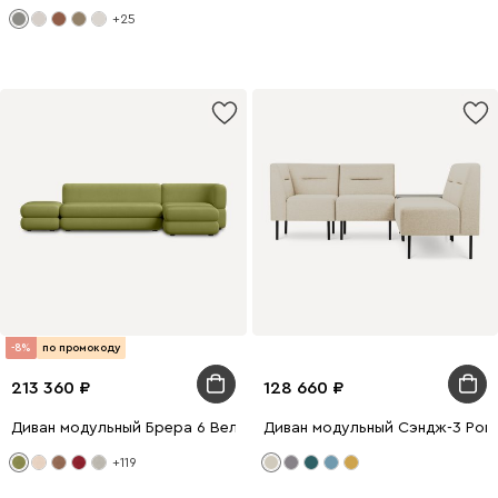
+25
-8%
по промокоду
213 360
128 660
Диван модульный Брера 6 Велюр Оливковый
Диван модульный Сэндж-3 Рог
+119