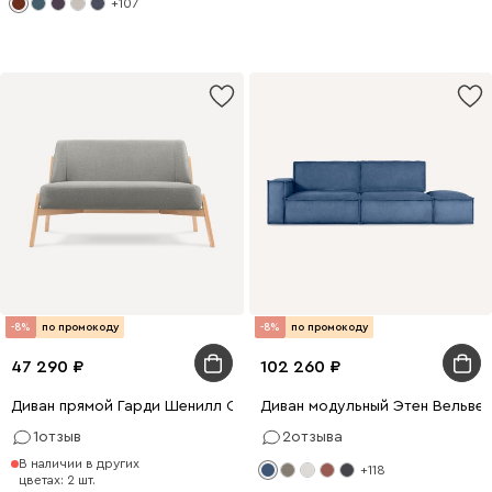
+107
-8%
по промокоду
-8%
по промокоду
47 290
102 260
Диван прямой Гарди Шенилл Серый
Диван модульный Этен Вельвет
1
отзыв
2
отзыва
В наличии в других
+118
цветах: 2 шт.