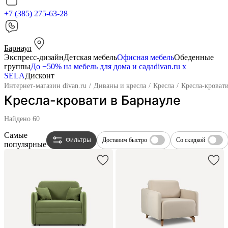
+7 (385) 275-63-28
Барнаул
Экспресс-дизайн
Детская мебель
Офисная мебель
Обеденные
группы
До −50% на мебель для дома и сада
divan.ru х
SELA
Дисконт
Интернет-магазин divan.ru
/
Диваны и кресла
/
Кресла
/
Кресла-кроват
Кресла-кровати в Барнауле
Найдено
60
Самые
Фильтры
Доставим быстро
Со скидкой
популярные