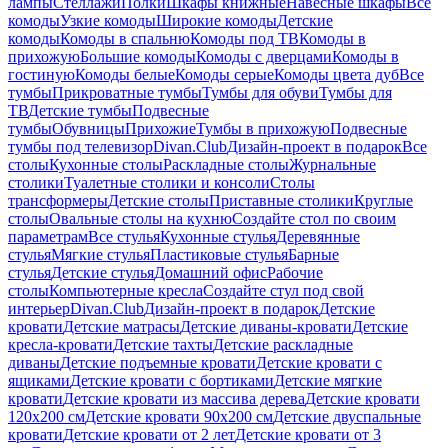
лампы
Стеллажи
Полки
Шкафы книжные
Навесные шкафы
Все
комоды
Узкие комоды
Широкие комоды
Детские
комоды
Комоды в спальню
Комоды под ТВ
Комоды в
прихожую
Большие комоды
Комоды с дверцами
Комоды в
гостиную
Комоды белые
Комоды серые
Комоды цвета дуб
Все
тумбы
Прикроватные тумбы
Тумбы для обуви
Тумбы для
ТВ
Детские тумбы
Подвесные
тумбы
Обувницы
Прихожие
Тумбы в прихожую
Подвесные
тумбы под телевизор
Divan.Club
Дизайн-проект в подарок
Все
столы
Кухонные столы
Раскладные столы
Журнальные
столики
Туалетные столики и консоли
Столы
трансформеры
Детские столы
Приставные столики
Круглые
столы
Овальные столы на кухню
Создайте стол по своим
параметрам
Все стулья
Кухонные стулья
Деревянные
стулья
Мягкие стулья
Пластиковые стулья
Барные
стулья
Детские стулья
Домашний офис
Рабочие
столы
Компьютерные кресла
Создайте стул под свой
интерьер
Divan.Club
Дизайн-проект в подарок
Детские
кровати
Детские матрасы
Детские диваны-кровати
Детские
кресла-кровати
Детские тахты
Детские раскладные
диваны
Детские подъемные кровати
Детские кровати с
ящиками
Детские кровати с бортиками
Детские мягкие
кровати
Детские кровати из массива дерева
Детские кровати
120х200 см
Детские кровати 90х200 см
Детские двуспальные
кровати
Детские кровати от 2 лет
Детские кровати от 3