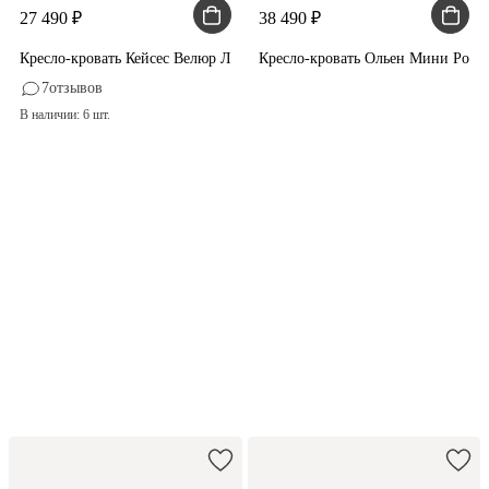
27 490
38 490
Кресло-кровать Кейсес Велюр Латте
Кресло-кровать Ольен Мини Рого
7
отзывов
В наличии: 6 шт.
−8% на диваны
и кровати
по промокоду РЕЛАКС
Купить