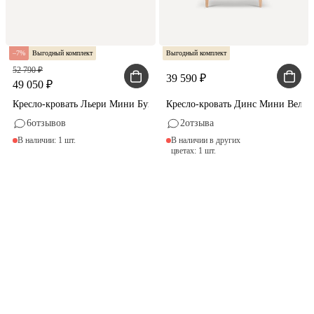
7
Выгодный комплект
Выгодный комплект
52 790
39 590
49 050
Кресло-кровать Льери Мини Букле Молочный
Кресло-кровать Динс Мини Вельв
6
отзывов
2
отзыва
В наличии: 1 шт.
В наличии в других
цветах: 1 шт.
Первый шаг
к продуктивности
Удобная мебель для работы
и учёбы с выгодой до 20%
Купить