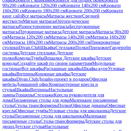
софы
Кровати с ящиками
Кровати для подростков
Кровати
90х200 см
Кровати 120x200 см
Кровати 140x200 см
Кровати
160x200 см
Кровати 180x200 см
Кровати 200x200 см
Кровати
кинг сайз
Все матрасы
Матрасы жесткие
Средней
жесткости
Мягкие матрасы
Ортопедические
матрасы
Разносторонние матрасы
Беспружинные
матрасы
Пружинные матрасы
Детские матрасы
Матрасы 90х200
см
Матрасы 120х200 см
Матрасы 140х200 см
Матрасы 160x200
см
Матрасы 180х200 см
Матрасы 200х200 см
Прикроватные
столики
Divan.Club
Шкафы
Стеллажи
Полки
Прихожие
Гардеробн
системы
Детские стеллажи
Детские
полки
Комоды
Тумбы
Вешалки
Детские шкафы
Детские
комоды
Создайте шкаф по своим параметрам
Модульные
гостиные
Все шкафы
Распашные шкафы
Шкафы-купе
Угловые
шкафы
Витрины
Книжные шкафы
Детские
шкафы
Divan.Club
Дизайн-проект в подарок
Офисная
мебель
Домашний офис
Компьютерные кресла и
стулья
Шкафы
Витрины
Настольные
лампы
Торшеры
Стеллажи
Кресла руководителя для
дома
Письменные столы для дома
Маленькие письменные
столы
Столы трансформеры
Полки
Офисные диваны
Офисные
кресла
Офисные тумбы
Угловые столы для школьника
Детские
столы
Письменные столы для школьника
Маленькие
письменные столы
Столы-трансформеры
Детские столы для
двоих
Детские стулья
Настольные