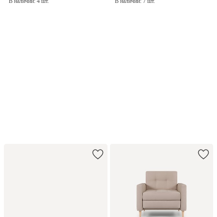
В наличии: 4 шт.
В наличии: 7 шт.
−70% на товар
из подборки
При покупке с диваном
или креслом
Купить