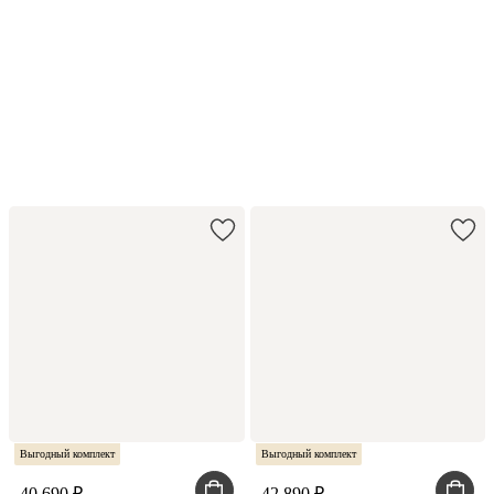
Это классика
Диван Филс с лаконичным
дизайном
Подробнее
Выгодный комплект
Выгодный комплект
40 690
42 890