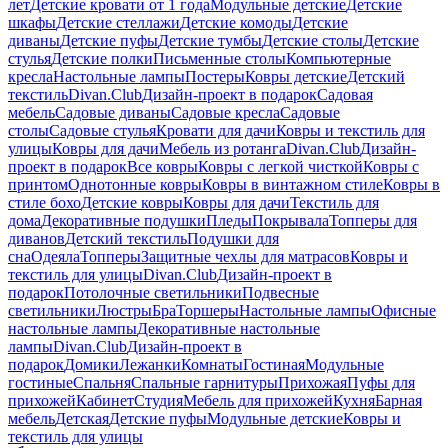
лет
Детские кровати от 1 года
Модульные детские
Детские
шкафы
Детские стеллажи
Детские комоды
Детские
диваны
Детские пуфы
Детские тумбы
Детские столы
Детские
стулья
Детские полки
Письменные столы
Компьютерные
кресла
Настольные лампы
Постеры
Ковры детские
Детский
текстиль
Divan.Club
Дизайн-проект в подарок
Садовая
мебель
Садовые диваны
Садовые кресла
Садовые
столы
Садовые стулья
Кровати для дачи
Ковры и текстиль для
улицы
Ковры для дачи
Мебель из ротанга
Divan.Club
Дизайн-
проект в подарок
Все ковры
Ковры с легкой чисткой
Ковры с
принтом
Однотонные ковры
Ковры в винтажном стиле
Ковры в
стиле бохо
Детские ковры
Ковры для дачи
Текстиль для
дома
Декоративные подушки
Пледы
Покрывала
Топперы для
диванов
Детский текстиль
Подушки для
сна
Одеяла
Топперы
Защитные чехлы для матрасов
Ковры и
текстиль для улицы
Divan.Club
Дизайн-проект в
подарок
Потолочные светильники
Подвесные
светильники
Люстры
Бра
Торшеры
Настольные лампы
Офисные
настольные лампы
Декоративные настольные
лампы
Divan.Club
Дизайн-проект в
подарок
Домики
Лежанки
Комнаты
Гостиная
Модульные
гостиные
Спальня
Спальные гарнитуры
Прихожая
Пуфы для
прихожей
Кабинет
Студия
Мебель для прихожей
Кухня
Барная
мебель
Детская
Детские пуфы
Модульные детские
Ковры и
текстиль для улицы