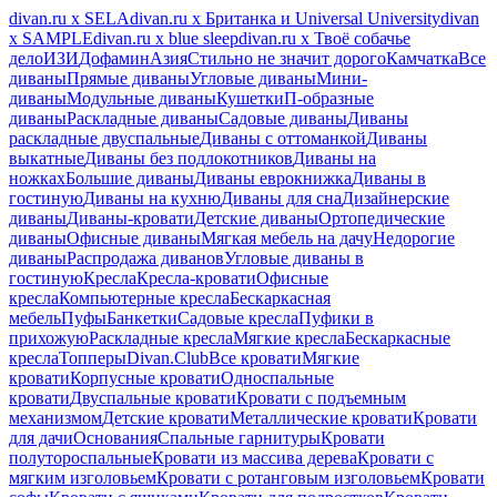
divan.ru х SELA
divan.ru х Британка и Universal University
divan
х SAMPLE
divan.ru х blue sleep
divan.ru х Твоё собачье
дело
ИЗИ
Дофамин
Азия
Стильно не значит дорого
Камчатка
Все
диваны
Прямые диваны
Угловые диваны
Мини-
диваны
Модульные диваны
Кушетки
П-образные
диваны
Раскладные диваны
Садовые диваны
Диваны
раскладные двуспальные
Диваны с оттоманкой
Диваны
выкатные
Диваны без подлокотников
Диваны на
ножках
Большие диваны
Диваны еврокнижка
Диваны в
гостиную
Диваны на кухню
Диваны для сна
Дизайнерские
диваны
Диваны-кровати
Детские диваны
Ортопедические
диваны
Офисные диваны
Мягкая мебель на дачу
Недорогие
диваны
Распродажа диванов
Угловые диваны в
гостиную
Кресла
Кресла-кровати
Офисные
кресла
Компьютерные кресла
Бескаркасная
мебель
Пуфы
Банкетки
Садовые кресла
Пуфики в
прихожую
Раскладные кресла
Мягкие кресла
Бескаркасные
кресла
Топперы
Divan.Club
Все кровати
Мягкие
кровати
Корпусные кровати
Односпальные
кровати
Двуспальные кровати
Кровати с подъемным
механизмом
Детские кровати
Металлические кровати
Кровати
для дачи
Основания
Спальные гарнитуры
Кровати
полутороспальные
Кровати из массива дерева
Кровати с
мягким изголовьем
Кровати с ротанговым изголовьем
Кровати