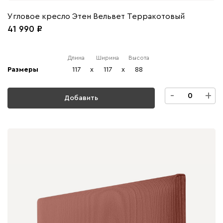
Угловое кресло Этен Вельвет Терракотовый
41 990
Длина
Ширина
Высота
Размеры
117
x
117
x
88
-
+
Добавить