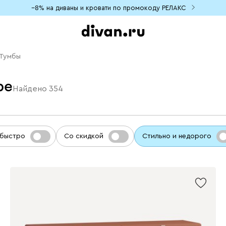
−8% на диваны и кровати по промокоду РЕЛАКС
Тумбы
ре
Найдено
354
 быстро
Со скидкой
Стильно и недорого