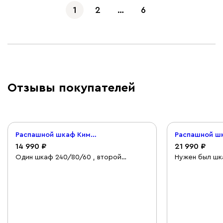
1
2
…
6
Отзывы покупателей
Распашной шкаф Кимбол 2-80x190 Белый
14 990
21 990
Один шкаф 240/80/60 , второй
Нужен был шк
240/80/40. Пришлось как-то
творческой ме
выкручиваться из-за маленькой
небольшой, в
спальни , что бы поместилась кровать
идеально впис
.Все пришло без повреждения ,
10 дней, на с
водитель был очень внимателен и
доставки сбо
аккуратен с товаром . Единственное
за час. Взяла