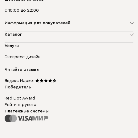
с 10:00 до 22:00
Информация для покупателей
О компании
Каталог
Адреса магазинов
Мягкая мебель
Услуги
Доставка и оплата
Корпусная мебель
Гарантия, обмен и возврат
Экспресс-дизайн
Бескаркасная мебель
диван.клуб
Модульная мебель
Карьера
Читайте отзывы
Столы и стулья
Карта сайта
Подарочные сертификаты
Яндекс Маркет
Мы в прессе
Победитель
Red Dot Award
Рейтинг рунета
Платежные системы