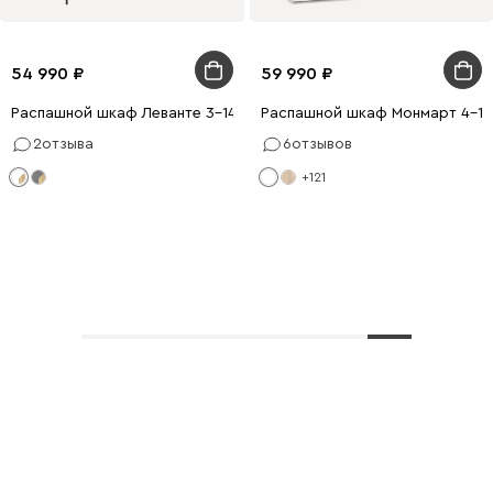
54 990
59 990
Распашной шкаф Леванте 3-144x205 Белый
Распашной шкаф Монмарт 4-18
2
отзыва
6
отзывов
+121
Показать еще