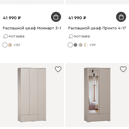
41 990
41 990
Распашной шкаф Монмарт 3-120x220 Белый
Распашной шкаф Пронто 4-170
4
отзыва
4
отзыва
+121
+119