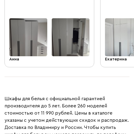
почему-то у дверей на втором шкафе
небольшая веш
больше щель чем на первом ,два
мелочей, очен
разных мастера пробовали исправить ,
комнаты можн
ничего не вышло , но нас это не
иметь возмож
смущает .
нестандартно
побольше бы т
Анна
Екатерина
Шкафы для белья с официальной гарантией
производителя до 5 лет. Более 260 моделей
стоимостью от 11 990 рублей. Цены в каталоге
указаны с учетом действующих скидок и распродаж.
Доставка по Владимиру и России. Чтобы купить