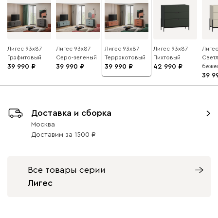
Лигес 93x87
Лигес 93x87
Лигес 93x87
Лигес 93x87
Лигес
Графитовый
Серо-зеленый
Терракотовый
Пихтовый
Светл
39 990
39 990
39 990
42 990
беже
39 9
Доставка и сборка
Москва
Доставим
за
1500
Все товары серии
Лигес