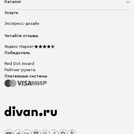
О компании
Каталог
Адреса магазинов
Мягкая мебель
Услуги
Доставка и оплата
Корпусная мебель
Гарантия, обмен и возврат
Экспресс-дизайн
Бескаркасная мебель
диван.клуб
Модульная мебель
Карьера
Читайте отзывы
Столы и стулья
Карта сайта
Подарочные сертификаты
Яндекс Маркет
Мы в прессе
Победитель
Red Dot Award
Рейтинг рунета
Платежные системы