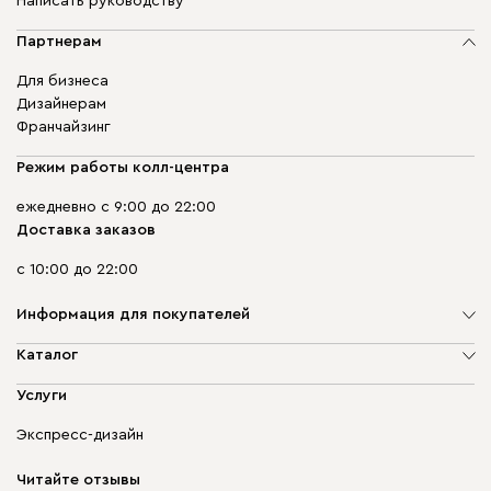
Написать руководству
Партнерам
Для бизнеса
Дизайнерам
Франчайзинг
Режим работы колл-центра
ежедневно с 9:00 до 22:00
Доставка заказов
с 10:00 до 22:00
Информация для покупателей
О компании
Каталог
Адреса магазинов
Мягкая мебель
Услуги
Доставка и оплата
Корпусная мебель
Гарантия, обмен и возврат
Экспресс-дизайн
Бескаркасная мебель
диван.клуб
Модульная мебель
Карьера
Читайте отзывы
Столы и стулья