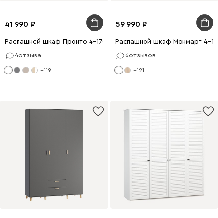
41 990
59 990
Распашной шкаф Пронто 4-170x210 Белый
Распашной шкаф Монмарт 4-18
4
отзыва
6
отзывов
+119
+121