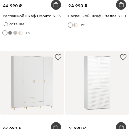
44 990
24 990
Распашной шкаф Пронто 3-150x220 Белый с зеркалом
Распашной шкаф Стелла 3.1-13
2
отзыва
+121
+119
67 690
31 990