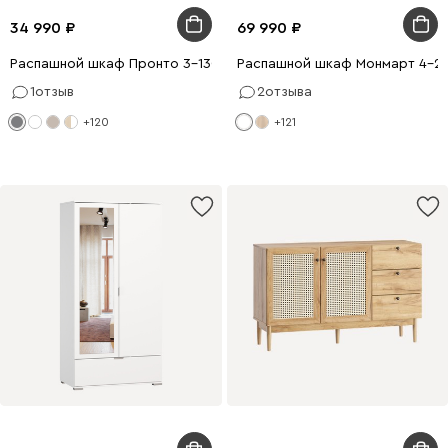
34 990
69 990
Распашной шкаф Пронто 3-130x210 Графитовый
Распашной шкаф Монмарт 4-2
1
отзыв
2
отзыва
+120
+121