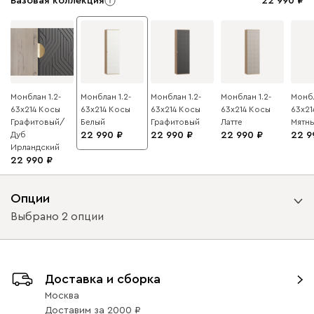
Базовая коллекция
22 990
Монблан 1.2-
Монблан 1.2-
Монблан 1.2-
Монблан 1.2-
Монбл
63x214 Косы
63x214 Косы
63x214 Косы
63x214 Косы
63x21
Графитовый/
Белый
Графитовый
Латте
Мятн
Дуб
22 990
22 990
22 990
22 9
Ирландский
22 990
Опции
Выбрано 2 опции
Вариант исполнения
Доставка и сборка
петли слева
петли справа
Москва
Доставим
за
2000