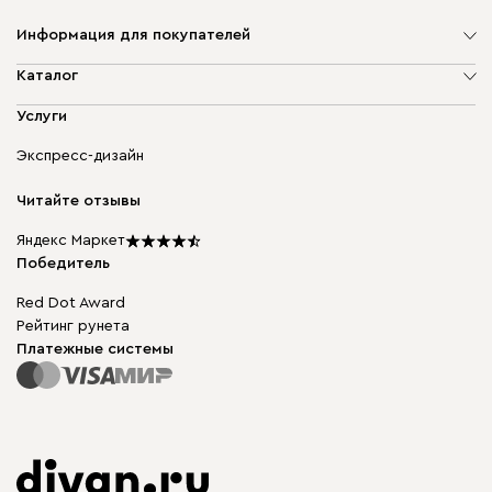
Информация для покупателей
О компании
Каталог
Адреса магазинов
Мягкая мебель
Услуги
Доставка и оплата
Корпусная мебель
Гарантия, обмен и возврат
Экспресс-дизайн
Бескаркасная мебель
диван.клуб
Модульная мебель
Карьера
Читайте отзывы
Столы и стулья
Карта сайта
Подарочные сертификаты
Яндекс Маркет
Мы в прессе
Победитель
Red Dot Award
Рейтинг рунета
Платежные системы