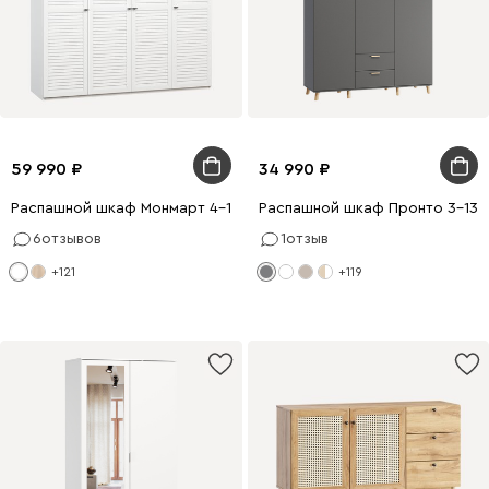
59 990
34 990
Распашной шкаф Монмарт 4-180x220 Белый
Распашной шкаф Пронто 3-130
6
отзывов
1
отзыв
+121
+119