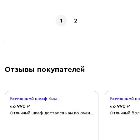
1
2
Отзывы покупателей
Распашной шкаф Кимбол 4-240x240 Белый
46 990
46 990
Отличный шкаф достался нам по очень
Отличный бол
выгодной цене. Материалы прям
выбрать напо
достойные, тяжелые и хорошая
свои потребн
толщина. Честно сказать не ожидали,
сервис вашей
что будет ТАК хорошо. Дополнительно
безпроблемно