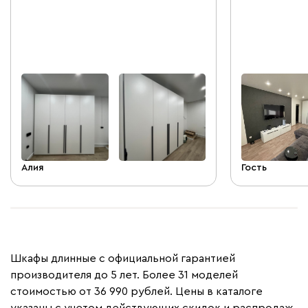
доводчики решили поставить.
брака до зап
Доставка относительно быстрая,
работают зам
загород Казани и через день после
доставки приехал сборщик. Все очень
быстро и хорошо собрал! Спасибо
большое, теперь будем чаще
обращаться к каталогу.
Алия
Гость
Шкафы длинные с официальной гарантией
производителя до 5 лет. Более 31 моделей
стоимостью от 36 990 рублей. Цены в каталоге
указаны с учетом действующих скидок и распродаж.