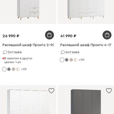
26 990
41 990
Распашной шкаф Пронто 2-90x210 Белый
Распашной шкаф Пронто 4-170
2
отзыва
4
отзыва
В наличии в других
+119
цветах: 1 шт.
+119