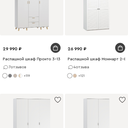
29 990
26 990
Распашной шкаф Пронто 3-130x210 Белый
Распашной шкаф Монмарт 2-80
7
отзывов
4
отзыва
+119
+121