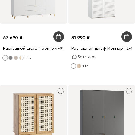
67 690
31 990
Распашной шкаф Пронто 4-190x240 Белый с зеркалом
Распашной шкаф Монмарт 2-10
5
отзывов
+119
+121