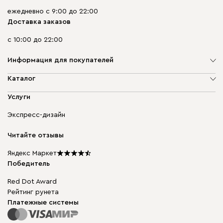
ежедневно с 9:00 до 22:00
Доставка заказов
с 10:00 до 22:00
Информация для покупателей
О компании
Каталог
Адреса магазинов
Мягкая мебель
Услуги
Доставка и оплата
Корпусная мебель
Гарантия, обмен и возврат
Экспресс-дизайн
Бескаркасная мебель
диван.клуб
Модульная мебель
Карьера
Читайте отзывы
Столы и стулья
Карта сайта
Подарочные сертификаты
Яндекс Маркет
Мы в прессе
Победитель
Red Dot Award
Рейтинг рунета
Платежные системы