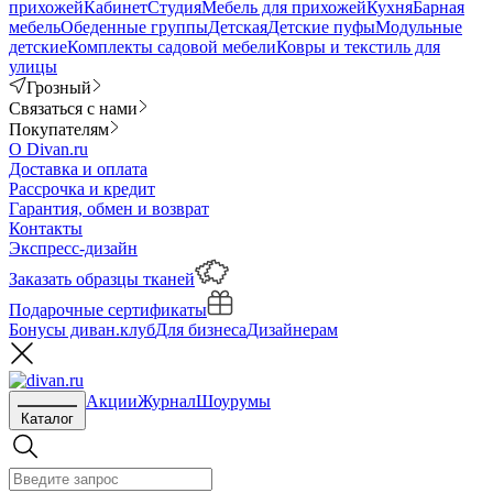
прихожей
Кабинет
Студия
Мебель для прихожей
Кухня
Барная
мебель
Обеденные группы
Детская
Детские пуфы
Модульные
детские
Комплекты садовой мебели
Ковры и текстиль для
улицы
Грозный
Связаться с нами
Покупателям
О Divan.ru
Доставка и оплата
Рассрочка и кредит
Гарантия, обмен и возврат
Контакты
Экспресс-дизайн
Заказать образцы тканей
Подарочные сертификаты
Бонусы диван.клуб
Для бизнеса
Дизайнерам
Акции
Журнал
Шоурумы
Каталог