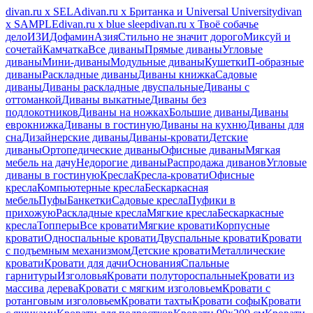
divan.ru х SELA
divan.ru х Британка и Universal University
divan
х SAMPLE
divan.ru х blue sleep
divan.ru х Твоё собачье
дело
ИЗИ
Дофамин
Азия
Стильно не значит дорого
Миксуй и
сочетай
Камчатка
Все диваны
Прямые диваны
Угловые
диваны
Мини-диваны
Модульные диваны
Кушетки
П-образные
диваны
Раскладные диваны
Диваны книжка
Садовые
диваны
Диваны раскладные двуспальные
Диваны с
оттоманкой
Диваны выкатные
Диваны без
подлокотников
Диваны на ножках
Большие диваны
Диваны
еврокнижка
Диваны в гостиную
Диваны на кухню
Диваны для
сна
Дизайнерские диваны
Диваны-кровати
Детские
диваны
Ортопедические диваны
Офисные диваны
Мягкая
мебель на дачу
Недорогие диваны
Распродажа диванов
Угловые
диваны в гостиную
Кресла
Кресла-кровати
Офисные
кресла
Компьютерные кресла
Бескаркасная
мебель
Пуфы
Банкетки
Садовые кресла
Пуфики в
прихожую
Раскладные кресла
Мягкие кресла
Бескаркасные
кресла
Топперы
Все кровати
Мягкие кровати
Корпусные
кровати
Односпальные кровати
Двуспальные кровати
Кровати
с подъемным механизмом
Детские кровати
Металлические
кровати
Кровати для дачи
Основания
Спальные
гарнитуры
Изголовья
Кровати полутороспальные
Кровати из
массива дерева
Кровати с мягким изголовьем
Кровати с
ротанговым изголовьем
Кровати тахты
Кровати софы
Кровати