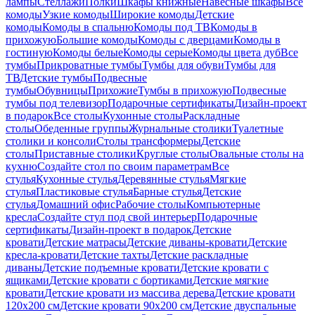
лампы
Стеллажи
Полки
Шкафы книжные
Навесные шкафы
Все
комоды
Узкие комоды
Широкие комоды
Детские
комоды
Комоды в спальню
Комоды под ТВ
Комоды в
прихожую
Большие комоды
Комоды с дверцами
Комоды в
гостиную
Комоды белые
Комоды серые
Комоды цвета дуб
Все
тумбы
Прикроватные тумбы
Тумбы для обуви
Тумбы для
ТВ
Детские тумбы
Подвесные
тумбы
Обувницы
Прихожие
Тумбы в прихожую
Подвесные
тумбы под телевизор
Подарочные сертификаты
Дизайн-проект
в подарок
Все столы
Кухонные столы
Раскладные
столы
Обеденные группы
Журнальные столики
Туалетные
столики и консоли
Столы трансформеры
Детские
столы
Приставные столики
Круглые столы
Овальные столы на
кухню
Создайте стол по своим параметрам
Все
стулья
Кухонные стулья
Деревянные стулья
Мягкие
стулья
Пластиковые стулья
Барные стулья
Детские
стулья
Домашний офис
Рабочие столы
Компьютерные
кресла
Создайте стул под свой интерьер
Подарочные
сертификаты
Дизайн-проект в подарок
Детские
кровати
Детские матрасы
Детские диваны-кровати
Детские
кресла-кровати
Детские тахты
Детские раскладные
диваны
Детские подъемные кровати
Детские кровати с
ящиками
Детские кровати с бортиками
Детские мягкие
кровати
Детские кровати из массива дерева
Детские кровати
120х200 см
Детские кровати 90х200 см
Детские двуспальные