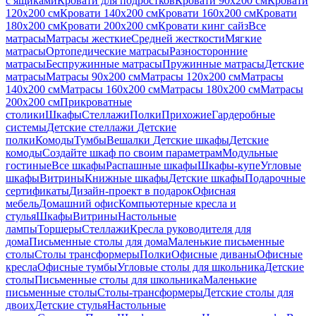
с ящиками
Кровати для подростков
Кровати 90х200 см
Кровати
120x200 см
Кровати 140x200 см
Кровати 160x200 см
Кровати
180x200 см
Кровати 200x200 см
Кровати кинг сайз
Все
матрасы
Матрасы жесткие
Средней жесткости
Мягкие
матрасы
Ортопедические матрасы
Разносторонние
матрасы
Беспружинные матрасы
Пружинные матрасы
Детские
матрасы
Матрасы 90х200 см
Матрасы 120х200 см
Матрасы
140х200 см
Матрасы 160x200 см
Матрасы 180х200 см
Матрасы
200х200 см
Прикроватные
столики
Шкафы
Стеллажи
Полки
Прихожие
Гардеробные
системы
Детские стеллажи
Детские
полки
Комоды
Тумбы
Вешалки
Детские шкафы
Детские
комоды
Создайте шкаф по своим параметрам
Модульные
гостиные
Все шкафы
Распашные шкафы
Шкафы-купе
Угловые
шкафы
Витрины
Книжные шкафы
Детские шкафы
Подарочные
сертификаты
Дизайн-проект в подарок
Офисная
мебель
Домашний офис
Компьютерные кресла и
стулья
Шкафы
Витрины
Настольные
лампы
Торшеры
Стеллажи
Кресла руководителя для
дома
Письменные столы для дома
Маленькие письменные
столы
Столы трансформеры
Полки
Офисные диваны
Офисные
кресла
Офисные тумбы
Угловые столы для школьника
Детские
столы
Письменные столы для школьника
Маленькие
письменные столы
Столы-трансформеры
Детские столы для
двоих
Детские стулья
Настольные