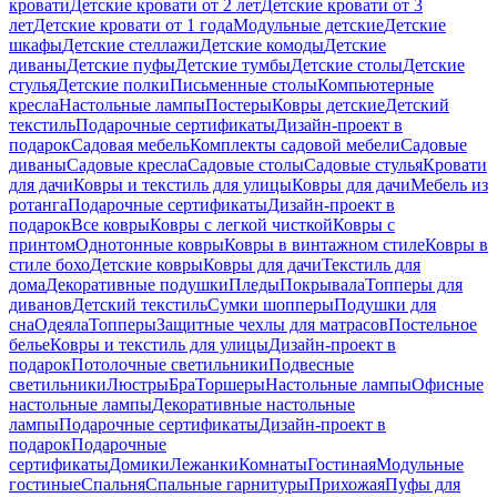
кровати
Детские кровати от 2 лет
Детские кровати от 3
лет
Детские кровати от 1 года
Модульные детские
Детские
шкафы
Детские стеллажи
Детские комоды
Детские
диваны
Детские пуфы
Детские тумбы
Детские столы
Детские
стулья
Детские полки
Письменные столы
Компьютерные
кресла
Настольные лампы
Постеры
Ковры детские
Детский
текстиль
Подарочные сертификаты
Дизайн-проект в
подарок
Садовая мебель
Комплекты садовой мебели
Садовые
диваны
Садовые кресла
Садовые столы
Садовые стулья
Кровати
для дачи
Ковры и текстиль для улицы
Ковры для дачи
Мебель из
ротанга
Подарочные сертификаты
Дизайн-проект в
подарок
Все ковры
Ковры с легкой чисткой
Ковры с
принтом
Однотонные ковры
Ковры в винтажном стиле
Ковры в
стиле бохо
Детские ковры
Ковры для дачи
Текстиль для
дома
Декоративные подушки
Пледы
Покрывала
Топперы для
диванов
Детский текстиль
Сумки шопперы
Подушки для
сна
Одеяла
Топперы
Защитные чехлы для матрасов
Постельное
белье
Ковры и текстиль для улицы
Дизайн-проект в
подарок
Потолочные светильники
Подвесные
светильники
Люстры
Бра
Торшеры
Настольные лампы
Офисные
настольные лампы
Декоративные настольные
лампы
Подарочные сертификаты
Дизайн-проект в
подарок
Подарочные
сертификаты
Домики
Лежанки
Комнаты
Гостиная
Модульные
гостиные
Спальня
Спальные гарнитуры
Прихожая
Пуфы для