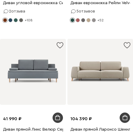
Диван угловой еврокнижка Ситено Barhat Ginger
Диван еврокнижка Рейли Velve
2
отзыва
5
отзывов
+108
+52
41 990
104 390
Диван прямой Линс Велюр Серый
Диван прямой Ларонсо Шенилл