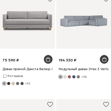
75 590
194 330
Диван прямой Данста Велюр Светло-серый
Модульный диван Этен 3 Vertical
9
отзывов
+118
+93