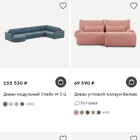
255 530
69 590
Диван модульный Спейс-М 5 Шенилл Синий
Диван угловой Аллаум Вельве
3
отзыва
+100
+90