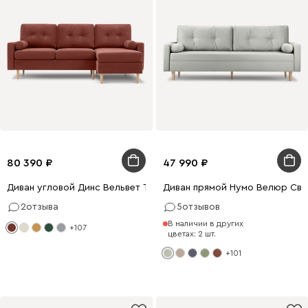
80 390
47 990
Диван угловой Динс Вельвет Терракотовый
Диван прямой Нумо Велюр Све
2
отзыва
5
отзывов
В наличии в других
+107
цветах: 2 шт.
+101