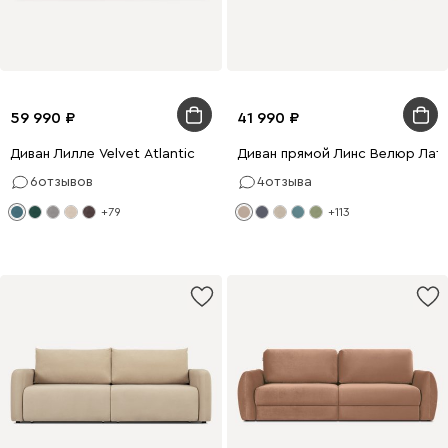
59 990
41 990
Диван Лилле Velvet Atlantic
Диван прямой Линс Велюр Лат
6
отзывов
4
отзыва
+79
+113