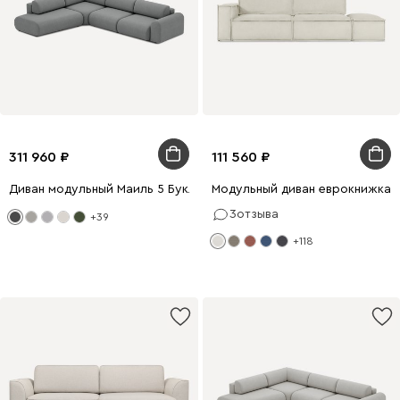
311 960
111 560
Диван модульный Маиль 5 Букле Графитовый
Модульный диван еврокнижка Эте
3
отзыва
+39
+118