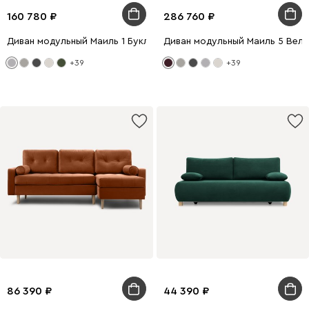
160 780
286 760
Диван модульный Маиль 1 Букле Серый
Диван модульный Маиль 5 Вел
+39
+39
86 390
44 390