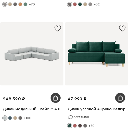
+70
+52
248 320
47 990
Диван модульный Спейс-М 4 Шенилл Светло-серый
Диван угловой Амрано Велюр 
3
отзыва
+100
+70