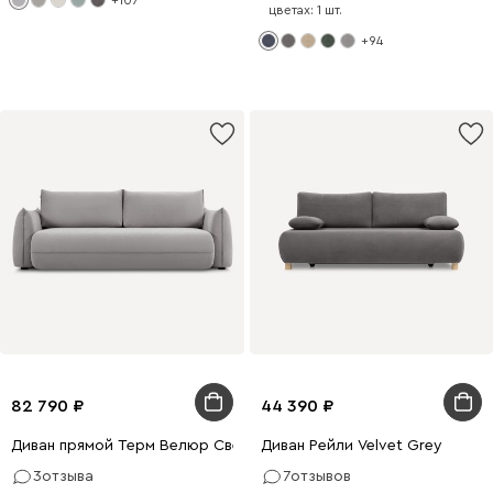
+107
цветах: 1 шт.
+94
82 790
44 390
Диван прямой Терм Велюр Светло-серый
Диван Рейли Velvet Grey
3
отзыва
7
отзывов