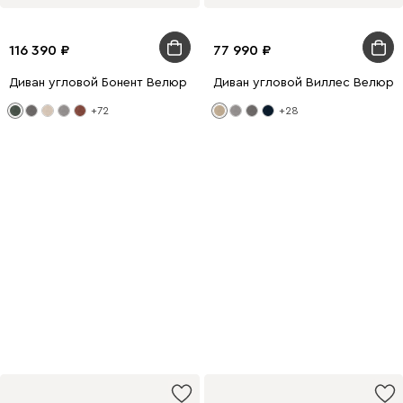
116 390
77 990
Диван угловой Бонент Велюр Оливковый
Диван угловой Виллес Велюр 
+72
+28
−8% на диваны
и кровати
по промокоду РЕЛАКС
Купить