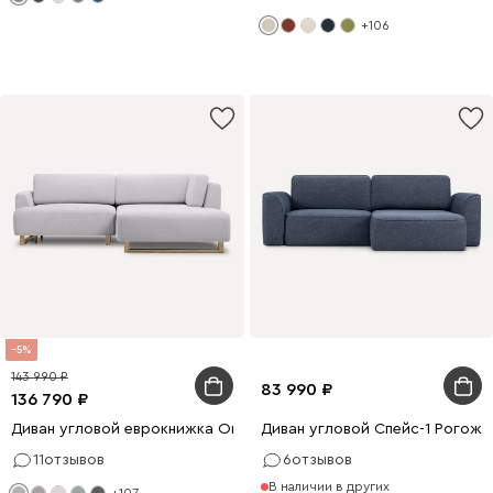
+106
5
143 990
83 990
136 790
Диван угловой еврокнижка Онте Bucle Silver
Диван угловой Спейс-1 Рогожк
11
отзывов
6
отзывов
В наличии в других