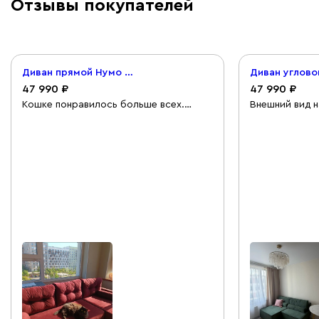
Отзывы покупателей
Диван прямой Нумо Велюр Бордовый
47 990
47 990
Кошке понравилось больше всех.
Внешний вид н
Собрала сама, ничего сложного. За
не очень боль
свою цену все понравилось: красивый,
меру жесткий,
мягкий, велюровый. Пыль и шерсть к
сидеть. Уже п
нему, конечно, липнет, но мини-
осталась, зна
пылесосиком легко убирается
нему.