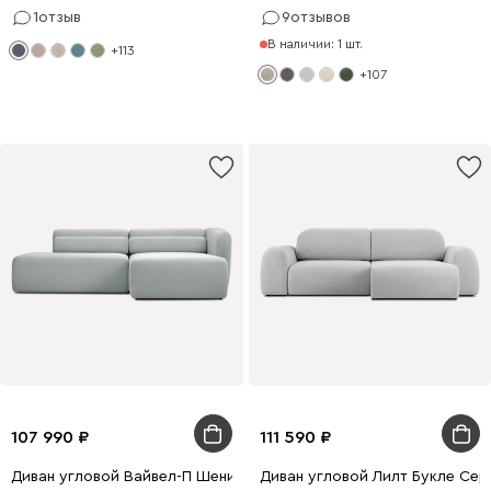
1
отзыв
9
отзывов
В наличии: 1 шт.
+113
+107
107 990
111 590
Диван угловой Вайвел-П Шенилл Светло-серый
Диван угловой Лилт Букле Сер