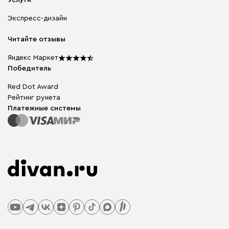
Услуги
Доставка и оплата
Корпусная мебель
Гарантия, обмен и возврат
Экспресс-дизайн
Бескаркасная мебель
диван.клуб
Модульная мебель
Карьера
Читайте отзывы
Столы и стулья
Карта сайта
Подарочные сертификаты
Яндекс Маркет
Мы в прессе
Победитель
Red Dot Award
Рейтинг рунета
Платежные системы