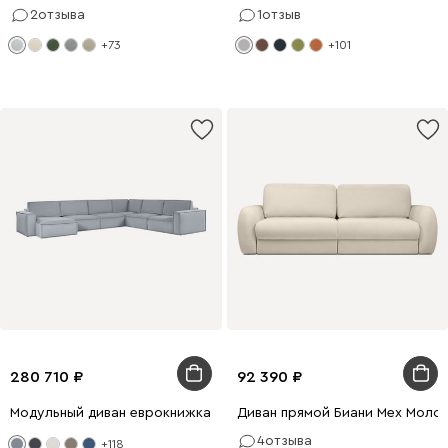
2
отзыва
1
отзыв
+73
+101
280 710
92 390
Модульный диван еврокнижка Этен 4 Vertical Silver
Диван прямой Биани Мех Моло
4
отзыва
+118