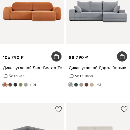
106 790
88 790
Диван угловой Лилт Велюр Терракотовый
Диван угловой Дарол Вельвет
3
отзыва
6
отзывов
+101
+93