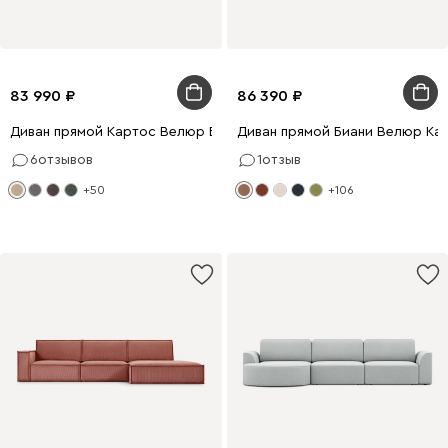
83 990
86 390
Диван прямой Картос Велюр Бежевый
Диван прямой Биани Велюр Ка
6
отзывов
1
отзыв
+50
+106