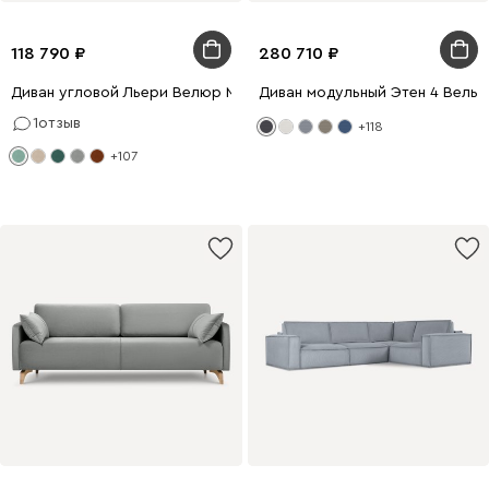
118 790
280 710
Диван угловой Льери Велюр Мятный
Диван модульный Этен 4 Вельв
1
отзыв
+118
+107