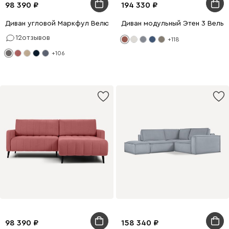
98 390
194 330
Диван угловой Маркфул Велюр Серый
Диван модульный Этен 3 Вель
12
отзывов
+118
+106
98 390
158 340