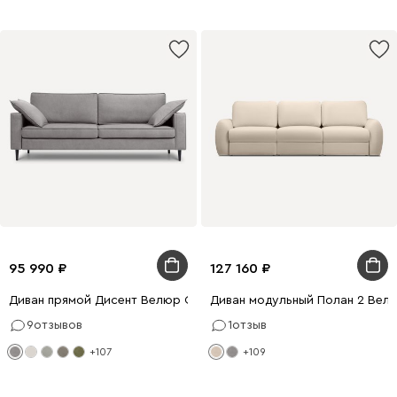
95 990
127 160
Диван прямой Дисент Велюр Светло-серый
Диван модульный Полан 2 Вел
9
отзывов
1
отзыв
+107
+109