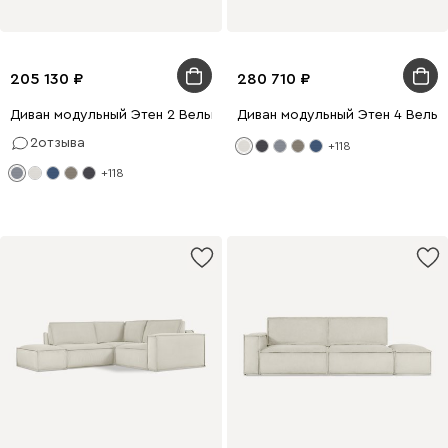
205 130
280 710
Диван модульный Этен 2 Вельвет Светло-серый
Диван модульный Этен 4 Вельв
2
отзыва
+118
+118