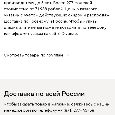
запрещена. То есть тут уже на свой
производителя до 5 лет. Более 977 моделей
страх и риск.. Обивка на ощуп
стоимостью от 71 988 рублей. Цены в каталоге
приятная, достаточно плотная.
указаны с учетом действующих скидок и распродаж.
Доставка по Грозному и России. Чтобы купить
диваны элитные вы можете позвонить по телефону
или оформить заказ на сайте Divan.ru.
Смотреть товары по группам
Доставка по всей России
Чтобы заказать товар в магазине, свяжитесь с нашим
менеджером по телефону
+7 (871) 277-45-38