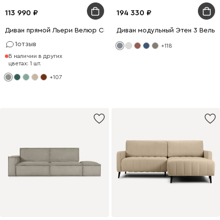
113 990
194 330
Диван прямой Льери Велюр Светло-серый
Диван модульный Этен 3 Вельв
1
отзыв
+118
В наличии в других
цветах: 1 шт.
+107