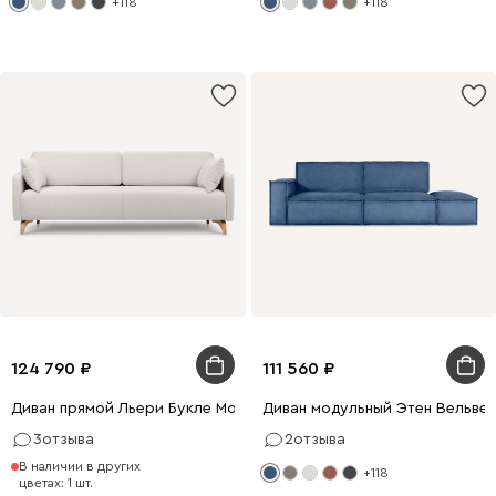
+118
+118
124 790
111 560
Диван прямой Льери Букле Молочный
Диван модульный Этен Вельвет
3
отзыва
2
отзыва
В наличии в других
+118
цветах: 1 шт.