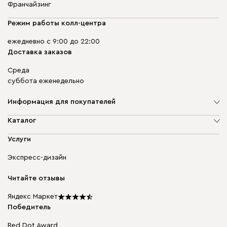
Франчайзинг
Режим работы колл-центра
ежедневно с 9:00 до 22:00
Доставка заказов
Среда
суббота еженедельно
Информация для покупателей
О компании
Каталог
Адреса магазинов
Мягкая мебель
Услуги
Доставка и оплата
Корпусная мебель
Гарантия, обмен и возврат
Экспресс-дизайн
Бескаркасная мебель
диван.клуб
Модульная мебель
Карьера
Читайте отзывы
Столы и стулья
Карта сайта
Подарочные сертификаты
Яндекс Маркет
Мы в прессе
Победитель
Red Dot Award