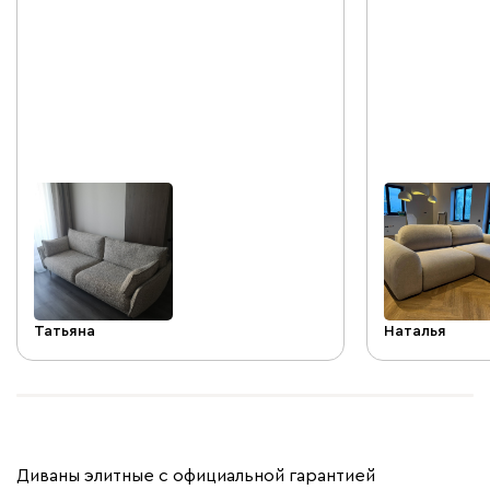
нужно отменить несколько пунктов.
приятная. Пок
1.Диван НЕ раскладывается и спать на
рекомендую.
нем даже одному человеку
неудобно.Это нужно учитывать. Но для
нас это было не принципиально, диван
приобретался для гостиной. Посадка
удобная. 2.Подушки жестковаты,
набиты достаточно плотно, но к этому
привыкаешь. 3.Из-за того, что диван
приезжает собранным (не установлены
только ножки) он не помещается в
грузовой лифт (по крайней мене в наш
не влез) . Пришлось поднимать по
ступенькам, приподнимая над
Татьяна
Наталья
перилами(хорошо этаж 4й,а не 24й!).
Здесь спасибо доставке, мужчины не
отказали в подьеме, хотя попыхтеть
пришлось. 4. Все подушки и у спинки и
у сидений сьемные и имеют молнии,
теоретически чехлы снимаются. Но,
Диваны элитные с официальной гарантией
производитель указывает, что стирка