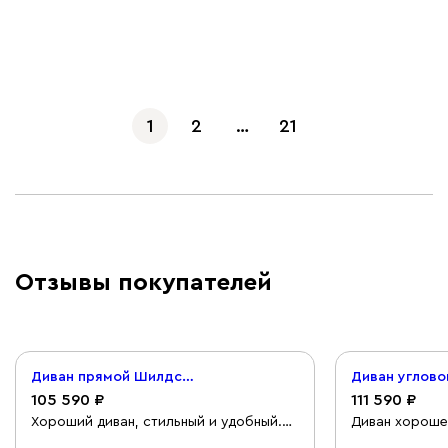
Показать еще
1
2
…
21
Отзывы покупателей
Диван прямой Шилдс Букле Бежевый
105 590
111 590
Хороший диван, стильный и удобный.
Диван хорошег
Полностью оправдал ожидания. Но,
очень стильно