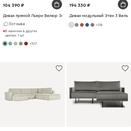
104 390
194 330
Диван прямой Льери Велюр Зеленый
Диван модульный Этен 3 Вельв
3
отзыва
+118
В наличии в других
цветах: 1 шт.
+107