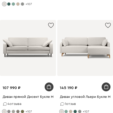
+107
107 990
145 190
Диван прямой Дисент Букле Молочный
Диван угловой Льери Букле М
4
отзыва
1
отзыв
+107
+107