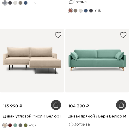
1
отзыв
+118
+118
113 990
104 390
Диван угловой Мисл-1 Велюр Бежевый
Диван прямой Льери Велюр Мя
3
отзыва
+107