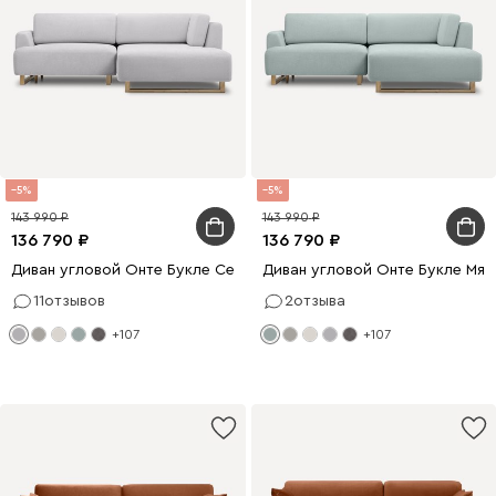
5
5
143 990
143 990
136 790
136 790
Диван угловой Онте Букле Серый
Диван угловой Онте Букле Мят
11
отзывов
2
отзыва
+107
+107