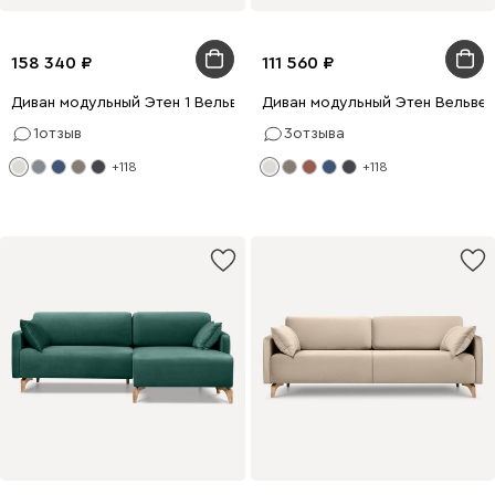
158 340
111 560
Диван модульный Этен 1 Вельвет Молочный
Диван модульный Этен Вельве
1
отзыв
3
отзыва
+118
+118