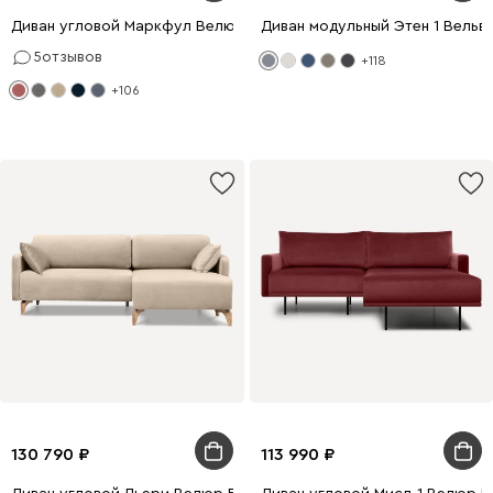
Диван угловой Маркфул Велюр Розовый
Диван модульный Этен 1 Вельв
5
отзывов
+118
+106
130 790
113 990