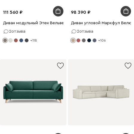
111 560
98 390
Диван модульный Этен Вельвет Бежевый
Диван угловой Маркфул Велю
2
отзыва
2
отзыва
+118
+106