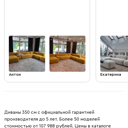
проваливаешься, но в тоже время
удобная посад
релакс. Очень круто что модули не
устойчив, но 
скручиваются, но в тоже время
Большой плюс
устойчивы. Можно менять конструкцию
модули под св
по необходимости. Очень
качественное исполнение за такие
деньги. Доставка привезла только на
час раньше в 9 утра в субботу.
Антон
Екатерина
+
1
Диваны 350 см с официальной гарантией
производителя до 5 лет. Более 50 моделей
стоимостью от 107 988 рублей. Цены в каталоге