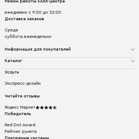
Режим работы колл-центра
ежедневно с 9:00 до 22:00
Доставка заказов
Среда
суббота еженедельно
Информация для покупателей
О компании
Каталог
Адреса магазинов
Мягкая мебель
Услуги
Доставка и оплата
Корпусная мебель
Гарантия, обмен и возврат
Экспресс-дизайн
Бескаркасная мебель
диван.клуб
Модульная мебель
Карьера
Читайте отзывы
Столы и стулья
Карта сайта
Подарочные сертификаты
Яндекс Маркет
Мы в прессе
Победитель
Red Dot Award
Рейтинг рунета
Платежные системы