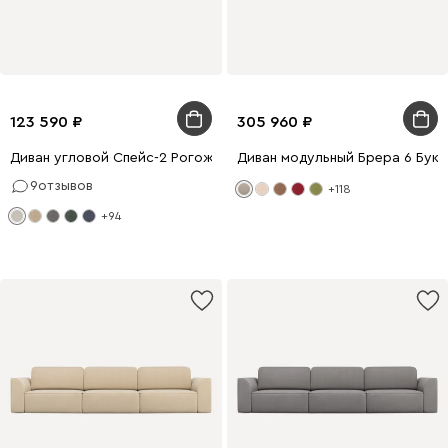
123 590
305 960
Диван угловой Спейс-2 Рогожка Молочный
Диван модульный Брера 6 Бук
9
отзывов
+118
+94