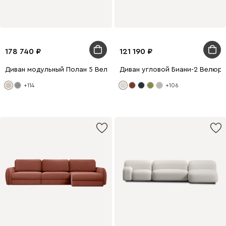
178 740
121 190
Диван модульный Полан 5 Велюр Молочный
Диван угловой Биани-2 Велюр
+114
+106