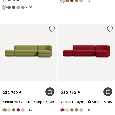
+118
+107
232 760
232 760
Диван модульный Брера 6 Велюр Оливковый
Диван модульный Брера 6 Вел
+118
+118