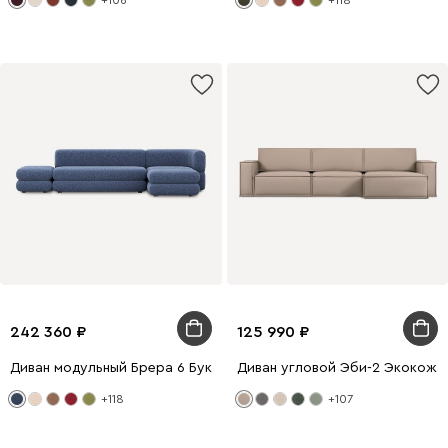
+106
+118
242 360
125 990
Диван модульный Брера 6 Букле Синий
Диван угловой Эби-2 Экокожа
+118
+107