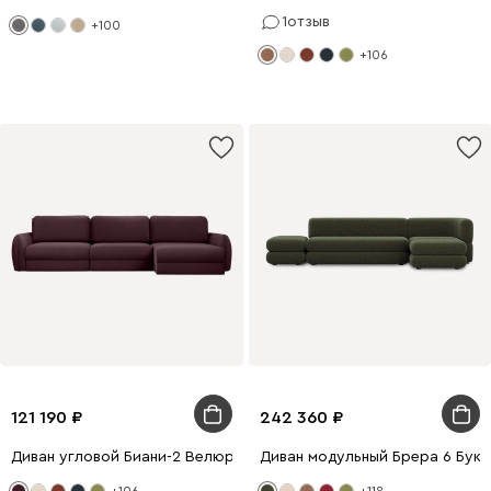
1
отзыв
+100
+106
121 190
242 360
Диван угловой Биани-2 Велюр Бордовый
Диван модульный Брера 6 Букл