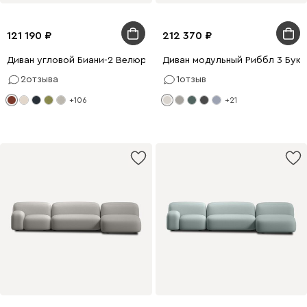
121 190
212 370
Диван угловой Биани-2 Велюр Терракотовый
Диван модульный Риббл 3 Бук
2
отзыва
1
отзыв
+106
+21