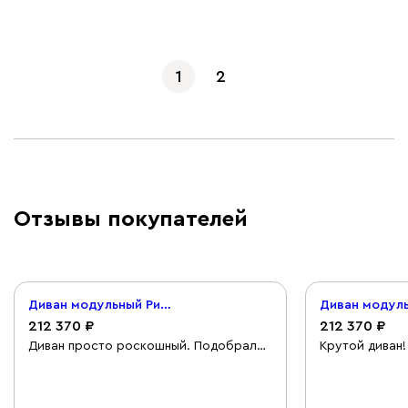
1
2
Отзывы покупателей
Диван модульный Риббл 3 Букле Зеленый
212 370
212 370
Диван просто роскошный. Подобрал
Крутой диван!
себе все необходимые модули, теперь
Очень качеств
умещаемся всей семьей. Наполнение
швы, хорошее 
очень комфортное: не
Достаточно же