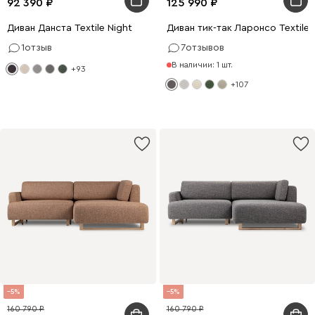
92 390
125 990
Диван Данста Textile Night
Диван тик-так Ларонсо Textile G
1
отзыв
7
отзывов
В наличии: 1 шт.
+93
+107
5
5
160 790
160 790