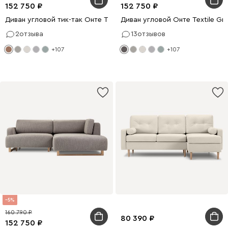
152 750
152 750
Диван угловой тик-так Онте Textile Honey
Диван угловой Онте Textile Gra
2
отзыва
13
отзывов
+107
+107
5
160 790
80 390
152 750