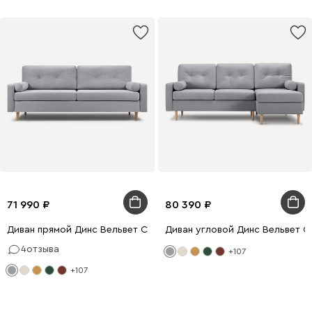
71 990
80 390
Диван прямой Динс Вельвет Светло-серый
Диван угловой Динс Вельвет С
4
отзыва
+107
+107