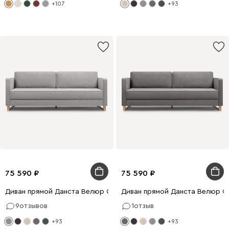
+107
+93
75 590
75 590
Диван прямой Данста Велюр Светло-серый
Диван прямой Данста Велюр С
9
отзывов
1
отзыв
+93
+93