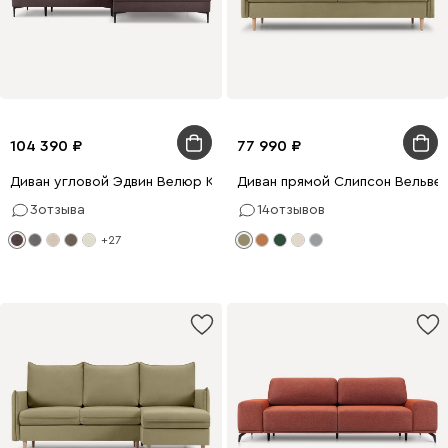
104 390
77 990
Диван угловой Эдвин Велюр Коричневый
Диван прямой Слипсон Вельве
3
отзыва
14
отзывов
+27