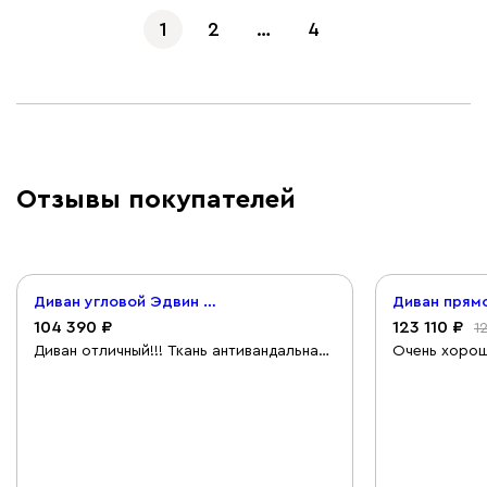
1
2
…
4
Отзывы покупателей
Диван угловой Эдвин Велюр Серый
104 390
123 110
1
Диван отличный!!! Ткань антивандальная.
Очень хорош
Чехол сьемный. Хорошо вписался в
выбор диван
интерьер. Со сборкой пришлось
просто супе
повозиться.
посмотреть, 
Диван очень 
удобный, кр