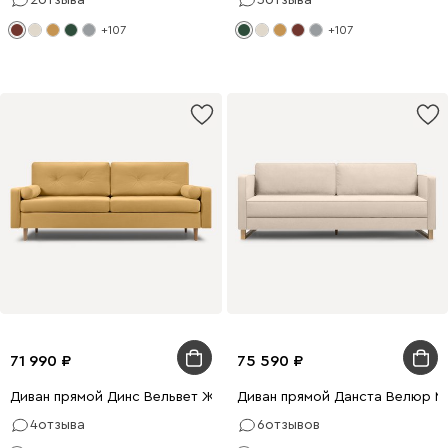
+107
+107
71 990
75 590
Диван прямой Динс Вельвет Желтый
Диван прямой Данста Велюр М
4
отзыва
6
отзывов