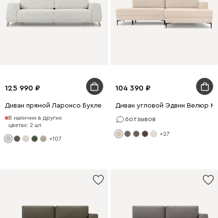
125 990
104 390
Диван прямой Ларонсо Букле Молочно-серый
Диван угловой Эдвин Велюр М
В наличии в других
6
отзывов
цветах: 2 шт.
+27
+107