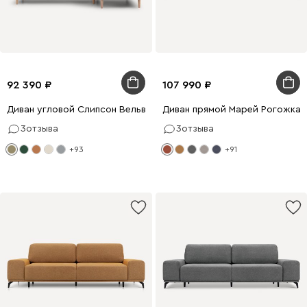
92 390
107 990
Диван угловой Слипсон Вельвет Оливковый
Диван прямой Марей Рогожка 
3
отзыва
3
отзыва
+93
+91