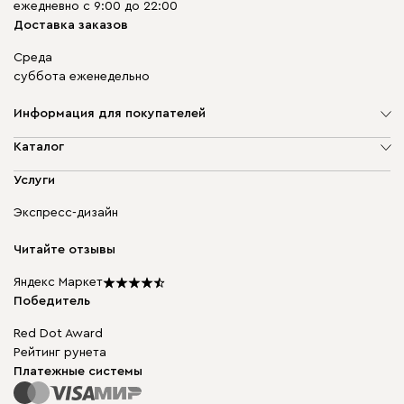
ежедневно с 9:00 до 22:00
Доставка заказов
Среда
суббота еженедельно
Информация для покупателей
О компании
Каталог
Адреса магазинов
Мягкая мебель
Услуги
Доставка и оплата
Корпусная мебель
Гарантия, обмен и возврат
Экспресс-дизайн
Бескаркасная мебель
диван.клуб
Модульная мебель
Карьера
Читайте отзывы
Столы и стулья
Карта сайта
Подарочные сертификаты
Яндекс Маркет
Мы в прессе
Победитель
Red Dot Award
Рейтинг рунета
Платежные системы