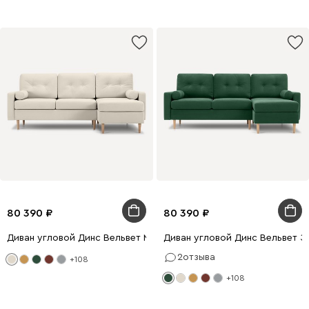
80 390
80 390
Диван угловой Динс Вельвет Молочный
Диван угловой Динс Вельвет З
2
отзыва
+108
+108