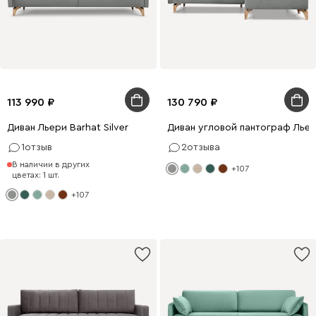
113 990
130 790
Диван Льери Barhat Silver
Диван угловой пантограф Льери
1
отзыв
2
отзыва
В наличии в других
+107
цветах: 1 шт.
+107