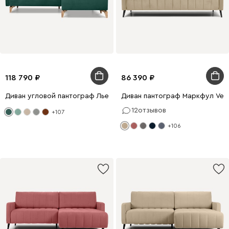
118 790
86 390
Диван угловой пантограф Льери Barhat Emerald
Диван пантограф Маркфул Velv
12
отзывов
+107
+106