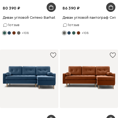
80 390
86 390
Диван угловой Ситено Barhat Emerald
Диван угловой пантограф Сите
1
отзыв
1
отзыв
+108
+108