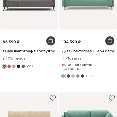
86 390
104 390
Диван пантограф Маркфул Velvet Grey
Диван пантограф Льери Barhat 
17
отзывов
3
отзыва
В наличии в других
+106
цветах: 1 шт.
+107