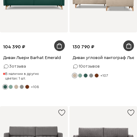
104 390
130 790
Диван Льери Barhat Emerald
Диван угловой пантограф Льер
3
отзыва
10
отзывов
В наличии в других
+107
цветах: 1 шт.
+108