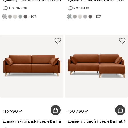
11
отзывов
2
отзыва
+107
+107
113 990
130 790
Диван пантограф Льери Barhat Ginger
Диван угловой Льери Barhat Gi