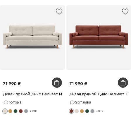
71 990
71 990
Диван прямой Динс Вельвет Молочный
Диван прямой Динс Вельвет Т
1
отзыв
2
отзыва
+108
+107