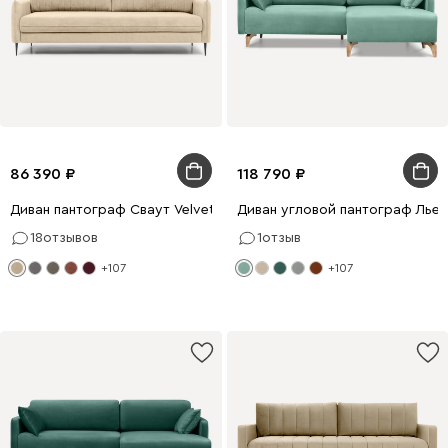
86 390
118 790
Диван пантограф Сваут Velvet Beige
Диван угловой пантограф Льери
18
отзывов
1
отзыв
+107
+107