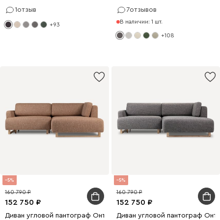
1
отзыв
7
отзывов
В наличии: 1 шт.
+93
+108
5
5
160 790
160 790
152 750
152 750
Диван угловой пантограф Онте Textile Honey
Диван угловой пантограф Онте T