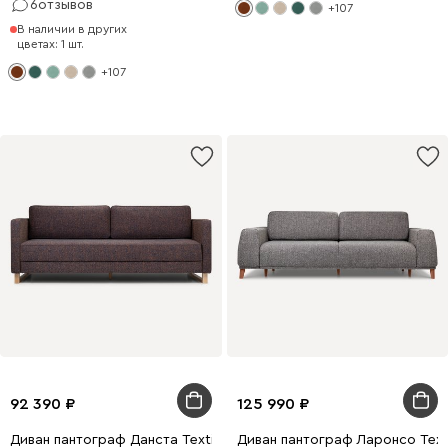
6
отзывов
+107
В наличии в других
цветах: 1 шт.
+107
92 390
125 990
Диван пантограф Данста Textile Night
Диван пантограф Ларонсо Texti