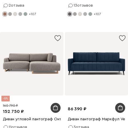
2
отзыва
13
отзывов
+107
+107
5
160 790
86 390
152 750
Диван угловой пантограф Онте Textile Grey
Диван пантограф Маркфул Velv
11
отзывов
3
отзыва