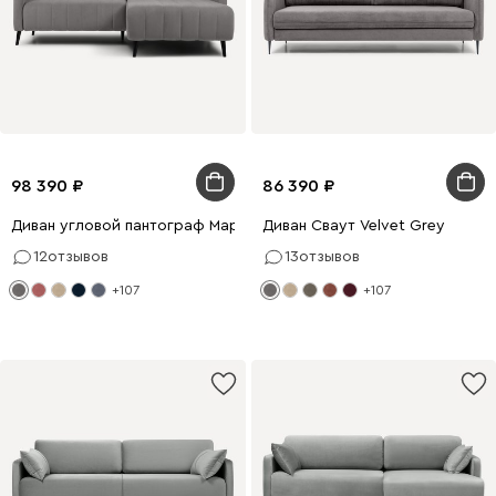
98 390
86 390
Диван угловой пантограф Маркфул Velvet Grey
Диван Сваут Velvet Grey
12
отзывов
13
отзывов
+107
+107