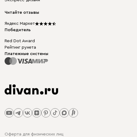
Экспресс-дизайн
Бескаркасная мебель
диван.клуб
Модульная мебель
Карьера
Читайте отзывы
Столы и стулья
Карта сайта
Подарочные сертификаты
Яндекс Маркет
Мы в прессе
Победитель
Red Dot Award
Рейтинг рунета
Платежные системы
Оферта для физических лиц