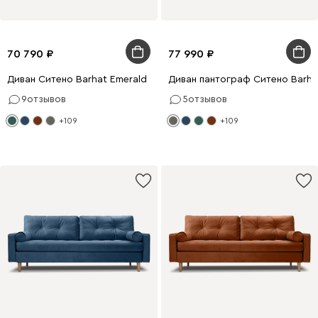
70 790
77 990
Диван Ситено Barhat Emerald
Диван пантограф Ситено Barha
9
отзывов
5
отзывов
+109
+109