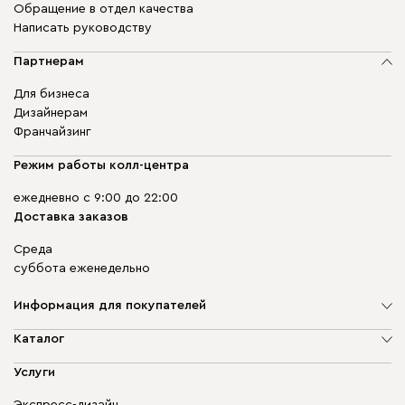
Обращение в отдел качества
Написать руководству
Партнерам
Для бизнеса
Дизайнерам
Франчайзинг
Режим работы колл-центра
ежедневно с 9:00 до 22:00
Доставка заказов
Среда
суббота еженедельно
Информация для покупателей
О компании
Каталог
Адреса магазинов
Мягкая мебель
Услуги
Доставка и оплата
Корпусная мебель
Гарантия, обмен и возврат