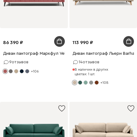
86 390
113 990
Диван пантограф Маркфул Velvet Coral
Диван пантограф Льери Barhat
9
отзывов
14
отзывов
В наличии в других
+106
цветах: 1 шт.
+108