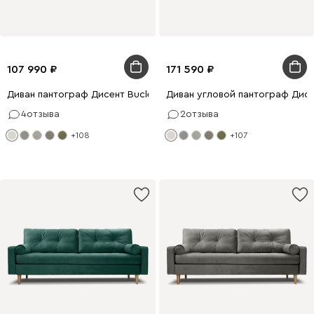
107 990
171 590
Диван пантограф Дисент Bucle White
Диван угловой пантограф Дисе
4
отзыва
2
отзыва
+108
+107