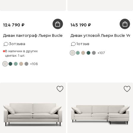
124 790
145 190
Диван пантограф Льери Bucle White
Диван угловой Льери Bucle Wh
3
отзыва
1
отзыв
В наличии в других
+107
цветах: 1 шт.
+108