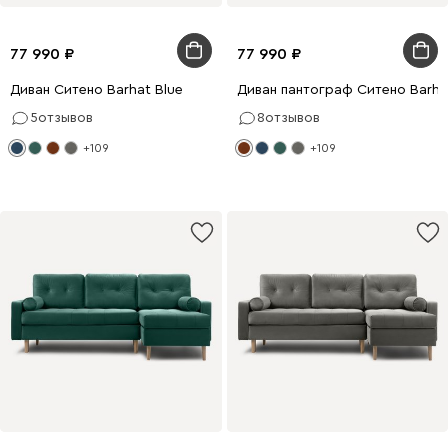
77 990
77 990
Диван Ситено Barhat Blue
Диван пантограф Ситено Barha
5
отзывов
8
отзывов
+109
+109