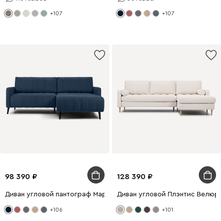
+107
+107
98 390
128 390
Диван угловой пантограф Маркфул Velvet Blue
Диван угловой Плэнтис Велюр
+106
+101