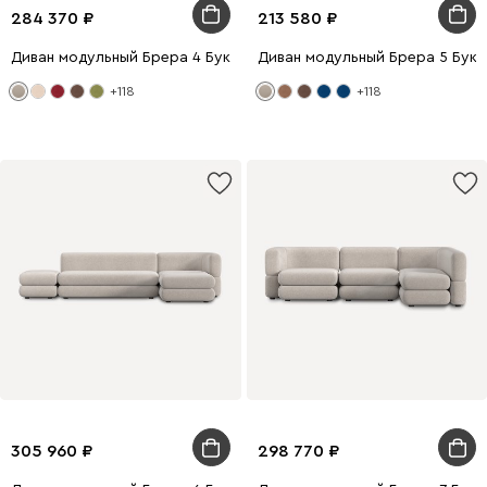
284 370
213 580
Диван модульный Брера 4 Букле Бежевый
Диван модульный Брера 5 Бук
+118
+118
305 960
298 770