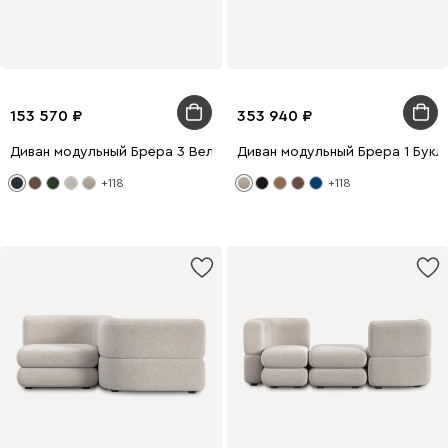
153 570
353 940
Диван модульный Брера 3 Велюр Темно-синий
Диван модульный Брера 1 Букл
+118
+118