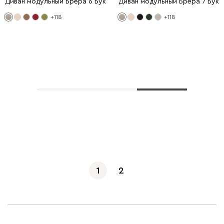
Диван модульный Брера 6 Букле Бежевый
Диван модульный Брера 7 Бук
+118
+118
Показать еще
1
2