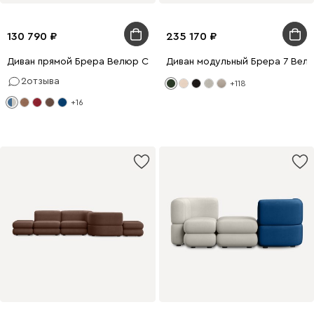
130 790
235 170
Диван прямой Брера Велюр Светло-серый/Синий
Диван модульный Брера 7 Вел
2
отзыва
+118
+16