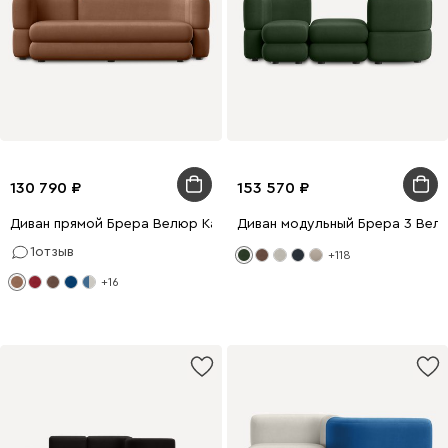
130 790
153 570
Диван прямой Брера Велюр Карамельный
Диван модульный Брера 3 Вел
1
отзыв
+118
+16