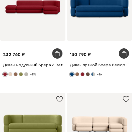
232 760
130 790
Диван модульный Брера 6 Велюр Красный
Диван прямой Брера Велюр Си
+118
+16