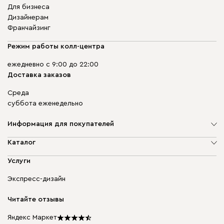
Для бизнеса
Дизайнерам
Франчайзинг
Режим работы колл-центра
ежедневно с 9:00 до 22:00
Доставка заказов
Среда
суббота еженедельно
Информация для покупателей
О компании
Каталог
Адреса магазинов
Мягкая мебель
Услуги
Доставка и оплата
Корпусная мебель
Гарантия, обмен и возврат
Экспресс-дизайн
Бескаркасная мебель
диван.клуб
Модульная мебель
Карьера
Читайте отзывы
Столы и стулья
Карта сайта
Подарочные сертификаты
Яндекс Маркет