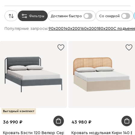
Фильтры
Доставим быстро
Со скидкой
Популярные запросы:
90х200
140х200
160х200
180х200
с подъем
Выгодный комплект
36 990
43 980
Кровать Бэсти 120 Велюр Серый
Кровать модульная Кири 140 