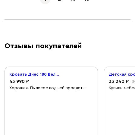
Отзывы покупателей
Кровать Динс 180 Велюр Светло-бежевый
43 990
33 240
3
Хорошая. Пылесос под ней проедет
Купили мебе
запросто. Собрал сам часа за полтора.
кроватку и 
Все шурушки в комплекте.👍
помогла раз
дельных сов
качество и 