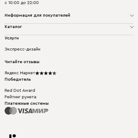
с 10:00 до 22:00
Информация для покупателей
О компании
Каталог
Адреса магазинов
Мягкая мебель
Услуги
Доставка и оплата
Корпусная мебель
Гарантия, обмен и возврат
Экспресс-дизайн
Бескаркасная мебель
диван.клуб
Модульная мебель
Карьера
Читайте отзывы
Столы и стулья
Карта сайта
Подарочные сертификаты
Яндекс Маркет
Мы в прессе
Победитель
Red Dot Award
Рейтинг рунета
Платежные системы