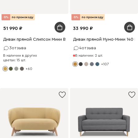
-8%
по промокоду
-8%
по промокоду
51 990
33 990
Диван прямой Слипсон Мини Вельвет Желтый
Диван прямой Нумо-Мини 140 
3
отзыва
4
отзыва
В наличии в других
В наличии: 2 шт.
цветах: 15 шт.
+107
+60
198 x 140
198 x 120