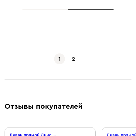
Показать еще
1
2
Отзывы покупателей
Диван прямой Динс Мини Вельвет Желтый