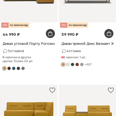
-8%
по промокоду
-8%
по промокоду
44 990
59 990
Диван угловой Порту Рогожка Желтый
Диван прямой Динс Вельвет Ж
5
отзывов
4
отзыва
В наличии в других
В наличии: 1 шт.
цветах: более 20 шт.
+107