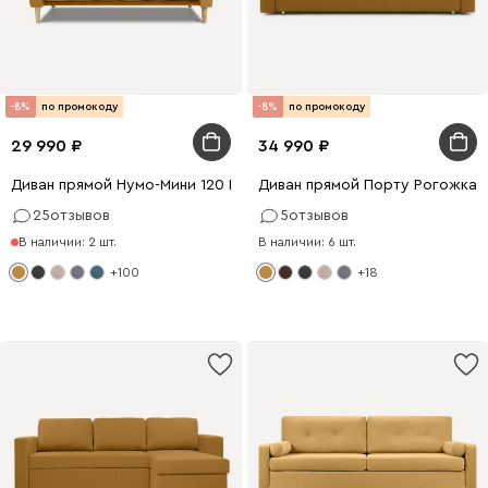
-8%
по промокоду
-8%
по промокоду
29 990
34 990
Диван прямой Нумо-Мини 120 Рогожка Желтый
Диван прямой Порту Рогожка 
25
отзывов
5
отзывов
В наличии: 2 шт.
В наличии: 6 шт.
+100
+18
8 x 120
198 x 140