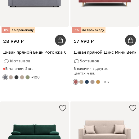
-8%
по промокоду
-8%
по промокоду
28 990
57 990
Диван прямой Види Рогожка Серый
Диван прямой Динс Мини Велю
16
отзывов
5
отзывов
В наличии: 2 шт.
В наличии в других
цветах: 4 шт.
+100
+107