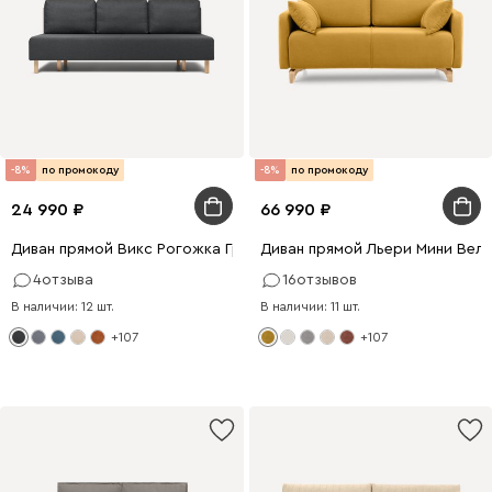
-8%
по промокоду
-8%
по промокоду
24 990
66 990
Диван прямой Викс Рогожка Графитовый
Диван прямой Льери Мини Вел
4
отзыва
16
отзывов
В наличии: 12 шт.
В наличии: 11 шт.
+107
+107