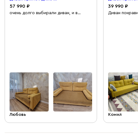
57 990
39 990
очень долго выбирали диван, и в
Диван понрави
онлайн и в офлайн магазинах.
удобен и в то
нисколько не пожалели, что взяли
то же время п
именно его. очень легко разбирается,
золотая сере
в меру мягкий, пробовали спать на нем,
обнаружил деф
тоже очень удобно. есть небольшие
транспортиров
ящики для белья, плед, простынь
отношения кур
войдут, подушки конечно нет.
Несмотря на д
качественная ткань, легко протереть
производител
влажной салфеткой, если замарали.
мне всю дета
эта расцветка выигрышна, мелкие
спинку). Помо
соринки не бросаются в глаза, не
продажа стал
маркий цвет.
показали лучш
либо встречал
бойтесь отзыв
или какие-то 
Любовь
Комил
один поставщи
Молодцы, так 