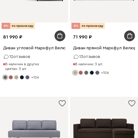
-8%
по промокоду
-8%
по промокоду
81 990
71 990
Диван угловой Маркфул Велюр Серый
Диван прямой Маркфул Велюр
12
отзывов
13
отзывов
В наличии в других
В наличии: 3 шт.
цветах: 3 шт.
+106
+106