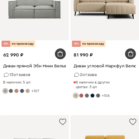
-8%
по промокоду
-8%
по промокоду
62 990
81 990
Диван прямой Эби Мини Вельвет Светло-серый
Диван угловой Маркфул Велю
13
отзывов
2
отзыва
В наличии: 5 шт.
В наличии в других
цветах: 3 шт.
+107
+106