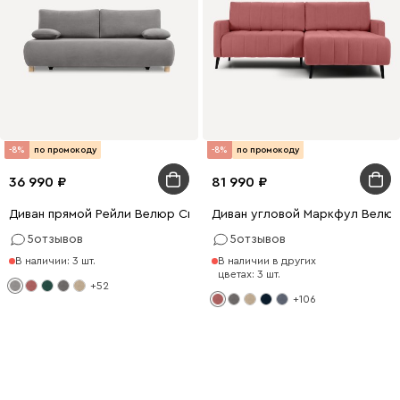
-8%
по промокоду
-8%
по промокоду
36 990
81 990
Диван прямой Рейли Велюр Светло-серый
Диван угловой Маркфул Велюр
5
отзывов
5
отзывов
В наличии: 3 шт.
В наличии в других
цветах: 3 шт.
+52
+106