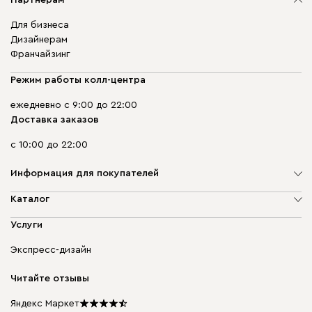
Для бизнеса
Дизайнерам
Франчайзинг
Режим работы колл-центра
ежедневно с 9:00 до 22:00
Доставка заказов
с 10:00 до 22:00
Информация для покупателей
О компании
Каталог
Адреса магазинов
Мягкая мебель
Услуги
Доставка и оплата
Корпусная мебель
Гарантия, обмен и возврат
Экспресс-дизайн
Бескаркасная мебель
диван.клуб
Модульная мебель
Карьера
Читайте отзывы
Столы и стулья
Карта сайта
Подарочные сертификаты
Яндекс Маркет