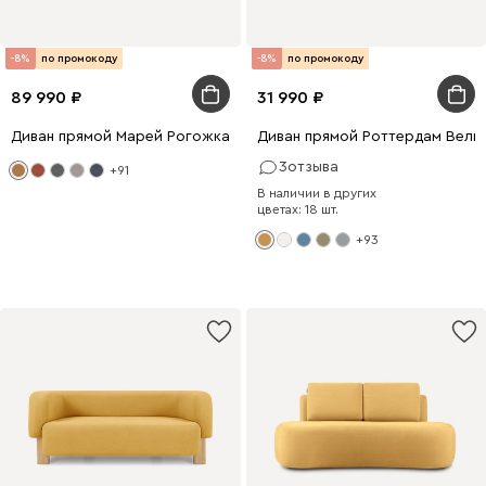
-8%
по промокоду
-8%
по промокоду
89 990
31 990
Диван прямой Марей Рогожка Желтый
Диван прямой Роттердам Вель
3
отзыва
+91
В наличии в других
цветах: 18 шт.
+93