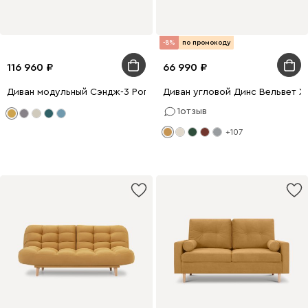
-8%
по промокоду
116 960
66 990
Диван модульный Сэндж-3 Рогожка Жёлтый
Диван угловой Динс Вельвет 
1
отзыв
+107