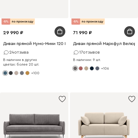
-8%
по промокоду
-8%
по промокоду
29 990
71 990
Диван прямой Нумо-Мини 120 Рогожка Голубой
Диван прямой Маркфул Велюр
24
отзыва
17
отзывов
В наличии в других
В наличии: 9 шт.
цветах: более 20 шт.
+106
+100