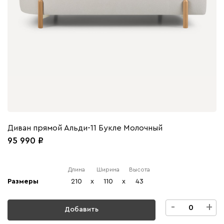
Диван прямой Альди-11 Букле Молочный
95 990
Длина
Ширина
Высота
Размеры
210
x
110
x
43
-
+
Добавить