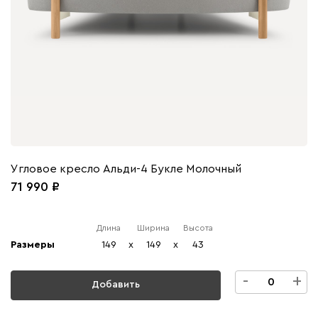
Угловое кресло Альди-4 Букле Молочный
71 990
Длина
Ширина
Высота
Размеры
149
x
149
x
43
-
+
Добавить