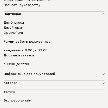
Написать руководству
Партнерам
Для бизнеса
Дизайнерам
Франчайзинг
Режим работы колл-центра
ежедневно с 9:00 до 22:00
Доставка заказов
с 10:00 до 22:00
Информация для покупателей
О компании
Каталог
Адреса магазинов
Мягкая мебель
Услуги
Доставка и оплата
Корпусная мебель
Гарантия, обмен и возврат
Экспресс-дизайн
Бескаркасная мебель
диван.клуб
Модульная мебель
Карьера