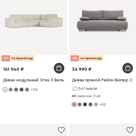
-8%
по промокоду
-8%
по промокоду
161 940
36 990
Диван модульный Этен 3 Вельвет Молочный
Диван прямой Рейли Велюр Св
5
отзывов
+118
В наличии: 3 шт.
+52