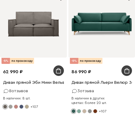
-8%
по промокоду
-8%
по промокоду
62 990
86 990
Диван прямой Эби Мини Вельвет Серый
Диван прямой Льери Велюр Зе
8
отзывов
3
отзыва
В наличии: 8 шт.
В наличии в других
цветах: более 20 шт.
+107
+107