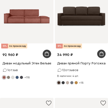
-8%
по промокоду
-8%
по промокоду
92 960
34 990
Диван модульный Этен Вельвет Терракотовый
Диван прямой Порту Рогожка 
1
отзыв
12
отзывов
В наличии: 4 шт.
+118
+18