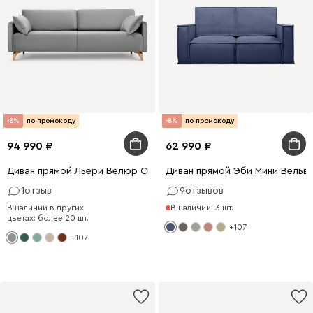
-8%
по промокоду
-8%
по промокоду
94 990
62 990
Диван прямой Льери Велюр Светло-серый
Диван прямой Эби Мини Вельве
1
отзыв
9
отзывов
В наличии в других
В наличии: 3 шт.
цветах: более 20 шт.
+107
+107