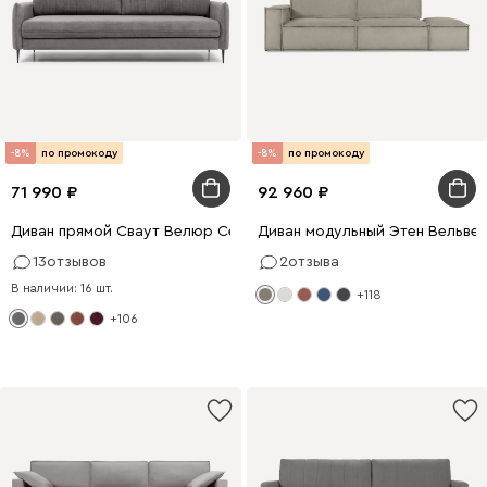
-8%
по промокоду
-8%
по промокоду
71 990
92 960
Диван прямой Сваут Велюр Серый
Диван модульный Этен Вельве
13
отзывов
2
отзыва
В наличии: 16 шт.
+118
+106