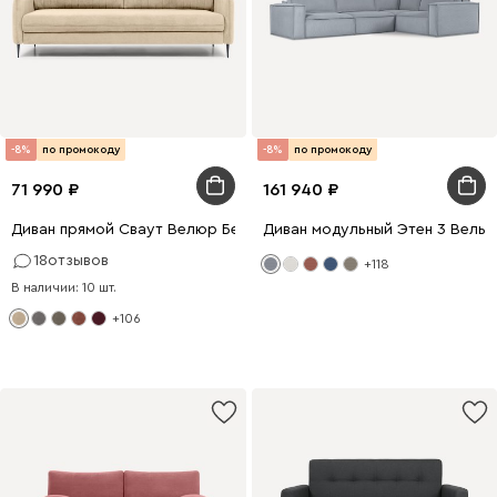
-8%
по промокоду
-8%
по промокоду
71 990
161 940
Диван прямой Сваут Велюр Бежевый
Диван модульный Этен 3 Вельв
18
отзывов
+118
В наличии: 10 шт.
+106