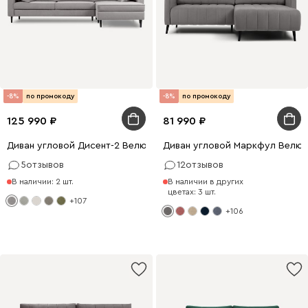
-8%
по промокоду
-8%
по промокоду
125 990
81 990
Диван угловой Дисент-2 Велюр Светло-серый
Диван угловой Маркфул Велю
5
отзывов
12
отзывов
В наличии: 2 шт.
В наличии в других
цветах: 3 шт.
+107
+106