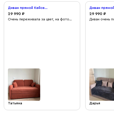
Диван прямой Кейсес 120 Велюр Терракотовый
29 990
29 990
Очень переживала за цвет, на фото
Диван очень п
оттенок по разному выглядит, но
приятный на о
вживую превзошел все ожидания. Сам
детскую Легк
диван немного жестковат, но на случай
коробки. Сыну
поспать заказала к нему топпер.
его разобрать
Раскладывается легко, компактный,
Сиденье доста
был образец велюра. Доставка была
хорошо, но с 
день в день. Довольна товаром!
советую) цвет
ожидала, бли
обои и шкаф С
Я довольна
Татьяна
Дарья