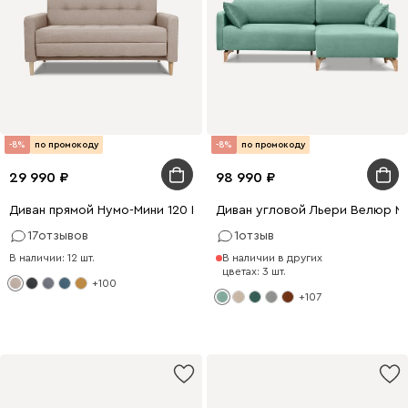
-8%
по промокоду
-8%
по промокоду
29 990
98 990
Диван прямой Нумо-Мини 120 Рогожка Кремовый
Диван угловой Льери Велюр М
17
отзывов
1
отзыв
В наличии: 12 шт.
В наличии в других
цветах: 3 шт.
+100
+107