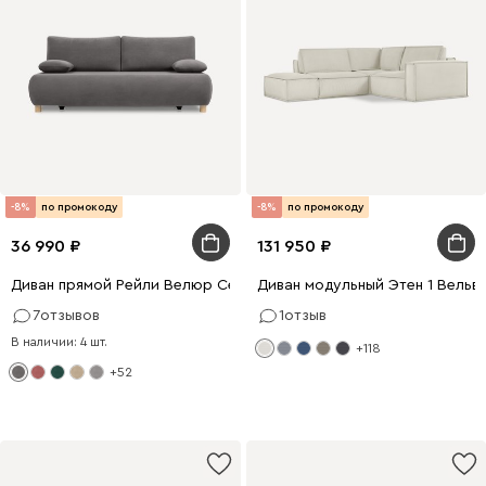
-8%
по промокоду
-8%
по промокоду
36 990
131 950
Диван прямой Рейли Велюр Серый
Диван модульный Этен 1 Вельв
7
отзывов
1
отзыв
В наличии: 4 шт.
+118
+52