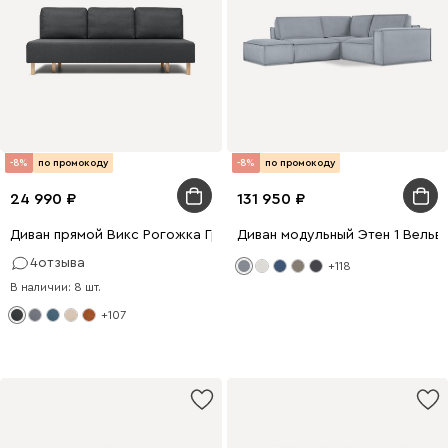
-8%
по промокоду
-8%
по промокоду
24 990
131 950
Диван прямой Викс Рогожка Графитовый
Диван модульный Этен 1 Вельв
4
отзыва
+118
В наличии: 8 шт.
+107