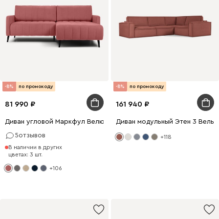
-8%
по промокоду
-8%
по промокоду
81 990
161 940
Диван угловой Маркфул Велюр Розовый
Диван модульный Этен 3 Вель
5
отзывов
+118
В наличии в других
цветах: 3 шт.
+106