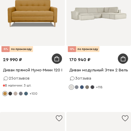
-8%
по промокоду
-8%
по промокоду
29 990
170 940
Диван прямой Нумо-Мини 120 Рогожка Желтый
Диван модульный Этен 2 Вельв
25
отзывов
3
отзыва
В наличии: 3 шт.
+118
+100