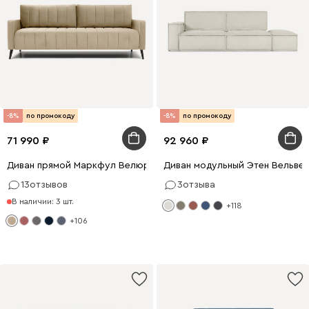
-8%
по промокоду
-8%
по промокоду
71 990
92 960
Диван прямой Маркфул Велюр Бежевый
Диван модульный Этен Вельве
13
отзывов
3
отзыва
В наличии: 3 шт.
+118
+106