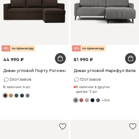
-8%
по промокоду
-8%
по промокоду
44 990
81 990
Диван угловой Порту Рогожка Коричневый
Диван угловой Маркфул Велю
26
отзывов
12
отзывов
В наличии: 4 шт.
В наличии в других
цветах: 3 шт.
+106