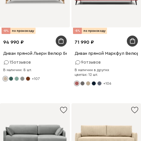
-8%
по промокоду
-8%
по промокоду
94 990
71 990
Диван прямой Льери Велюр Бежевый
Диван прямой Маркфул Велюр
15
отзывов
9
отзывов
В наличии: 8 шт.
В наличии в других
цветах: 12 шт.
+107
+106