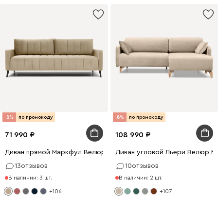
-8%
по промокоду
-8%
по промокоду
71 990
108 990
Диван прямой Маркфул Велюр Бежевый
Диван угловой Льери Велюр Б
13
отзывов
10
отзывов
В наличии: 3 шт.
В наличии: 2 шт.
+106
+107