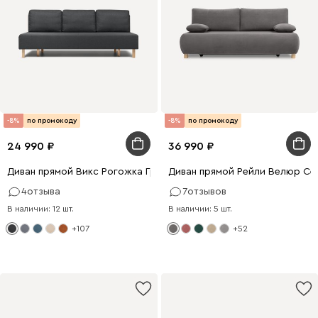
-8%
по промокоду
-8%
по промокоду
24 990
36 990
Диван прямой Викс Рогожка Графитовый
Диван прямой Рейли Велюр Се
4
отзыва
7
отзывов
В наличии: 12 шт.
В наличии: 5 шт.
+107
+52