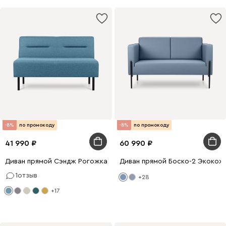
-8%
по промокоду
-8%
по промокоду
41 990
60 990
Диван прямой Сэндж Рогожка Голубой
Диван прямой Боско-2 Экокож
1
отзыв
+28
+17