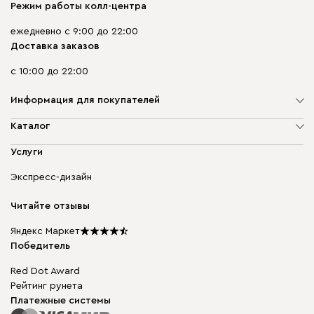
Режим работы колл-центра
ежедневно с 9:00 до 22:00
Доставка заказов
с 10:00 до 22:00
Информация для покупателей
О компании
Каталог
Адреса магазинов
Мягкая мебель
Услуги
Доставка и оплата
Корпусная мебель
Гарантия, обмен и возврат
Экспресс-дизайн
Бескаркасная мебель
диван.клуб
Модульная мебель
Карьера
Читайте отзывы
Столы и стулья
Карта сайта
Подарочные сертификаты
Яндекс Маркет
Мы в прессе
Победитель
Red Dot Award
Рейтинг рунета
Платежные системы