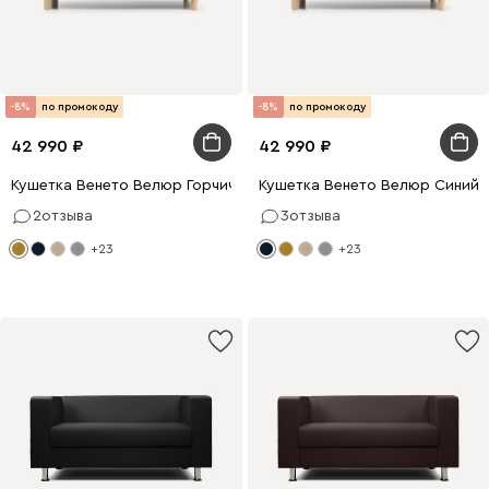
-8%
по промокоду
-8%
по промокоду
42 990
42 990
Кушетка Венето Велюр Горчичный
Кушетка Венето Велюр Синий
2
отзыва
3
отзыва
+23
+23