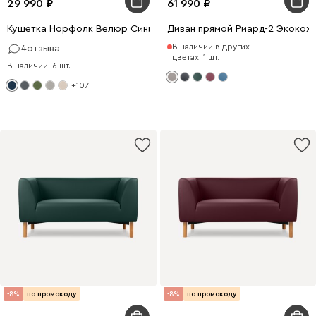
29 990
61 990
Кушетка Норфолк Велюр Синий
Диван прямой Риард-2 Экокож
В наличии в других
4
отзыва
цветах: 1 шт.
В наличии: 6 шт.
+107
-8%
по промокоду
-8%
по промокоду