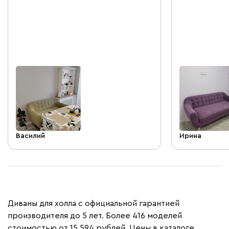
девушка, порекомендовала то, что
довольна раб
нужно, исходя из наших запросов, всё
четко и по делу👍 Была на связи во
время доставки, благодаря чему
оперативно решили вопрос с оплатой.
Диваны привезли в оговорённый срок,
без задержек. Упакованы очень
хорошо. Всё здорово! Радуемся новым
диванчикам😊
Василий
Ирина
Диваны для холла с официальной гарантией
производителя до 5 лет. Более 416 моделей
стоимостью от 15 594 рублей. Цены в каталоге