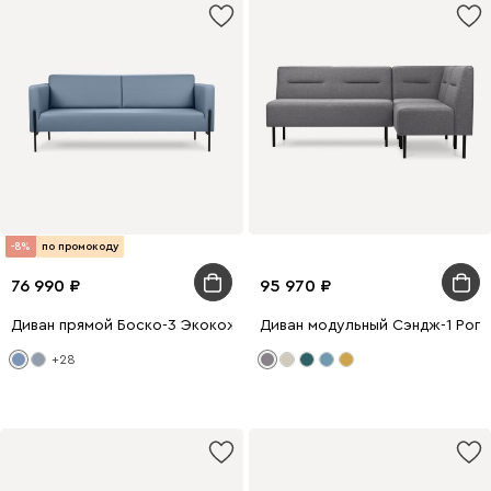
-8%
по промокоду
76 990
95 970
Диван прямой Боско-3 Экокожа Синий
Диван модульный Сэндж-1 Рог
+28