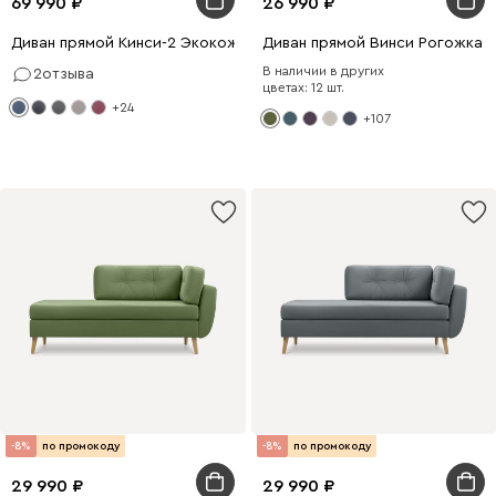
69 990
26 990
Диван прямой Кинси-2 Экокожа Синий
Диван прямой Винси Рогожка 
В наличии в других
2
отзыва
цветах: 12 шт.
+24
+107
-8%
по промокоду
-8%
по промокоду
29 990
29 990