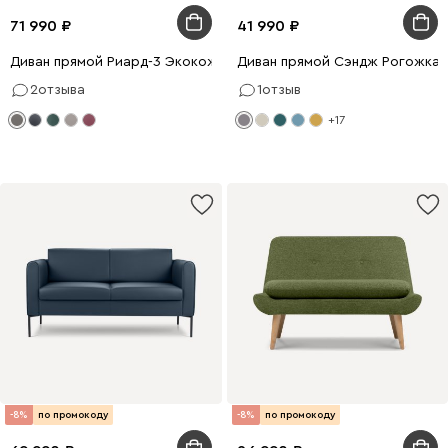
71 990
41 990
Диван прямой Риард-3 Экокожа Серый
Диван прямой Сэндж Рогожка
2
отзыва
1
отзыв
+17
-8%
по промокоду
-8%
по промокоду