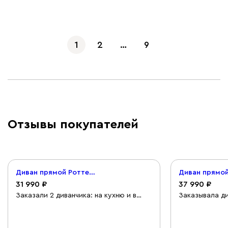
1
2
…
9
Отзывы покупателей
Диван прямой Роттердам Вельвет Бежевый
31 990
37 990
Заказали 2 диванчика: на кухню и в
Заказывала ди
детскую. Очень понравилось работать
заказ. Менедж
с менеджером Алиной.
на связи и оп
Доброжелательная, грамотная
возникающие 