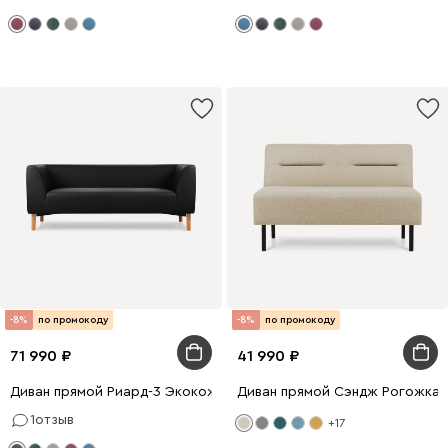
-8%
по промокоду
-8%
по промокоду
71 990
41 990
Диван прямой Риард-3 Экокожа Черный
Диван прямой Сэндж Рогожка 
1
отзыв
+17