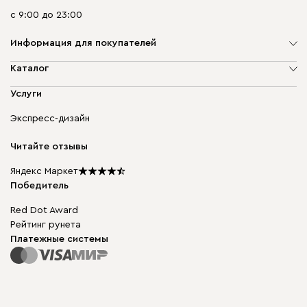
с 9:00 до 23:00
Информация для покупателей
О компании
Каталог
Адреса магазинов
Мягкая мебель
Услуги
Доставка и оплата
Корпусная мебель
Гарантия, обмен и возврат
Экспресс-дизайн
Бескаркасная мебель
диван.клуб
Модульная мебель
Карьера
Читайте отзывы
Столы и стулья
Карта сайта
Подарочные сертификаты
Яндекс Маркет
Мы в прессе
Победитель
Red Dot Award
Рейтинг рунета
Платежные системы