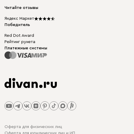
Модульная мебель
Карьера
Читайте отзывы
Столы и стулья
Карта сайта
Подарочные сертификаты
Яндекс Маркет
Мы в прессе
Победитель
Red Dot Award
Рейтинг рунета
Платежные системы
Оферта для физических лиц
Оферта для юридических лиц и ИП