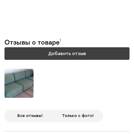
Тестируем каждую
модель
1
Отзывы о товаре
Подробнее
Добавить отзыв
Все отзывы
1
Только с фото
1