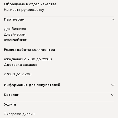
Обращение в отдел качества
Написать руководству
Партнерам
Для бизнеса
Дизайнерам
Франчайзинг
Режим работы колл-центра
ежедневно с 9:00 до 22:00
Доставка заказов
с 9:00 до 23:00
Информация для покупателей
О компании
Каталог
Адреса магазинов
Мягкая мебель
Услуги
Доставка и оплата
Корпусная мебель
Гарантия, обмен и возврат
Экспресс-дизайн
Бескаркасная мебель
диван.клуб