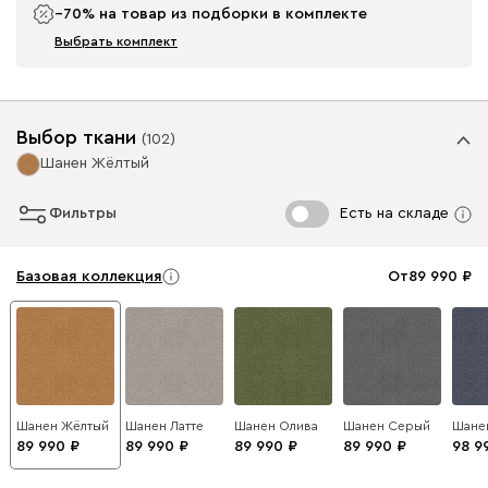
−70% на товар из подборки в комплекте
Выбрать комплект
Выбор ткани
(
102
)
Шанен Жёлтый
Фильтры
Есть на складе
Базовая коллекция
От
89 990
Шанен Жёлтый
Шанен Латте
Шанен Олива
Шанен Серый
Шане
89 990
89 990
89 990
89 990
98 9