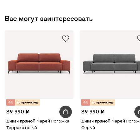
Вас могут заинтересовать
240
396
Дарте
156 391
169 990
8
Графит
Серый
Терракота
Тёмно-синий
-8%
по промокоду
-8%
по промокоду
89 990
89 990
Диван прямой Марей Рогожка
Диван прямой Марей Рогож
Терракотовый
Серый