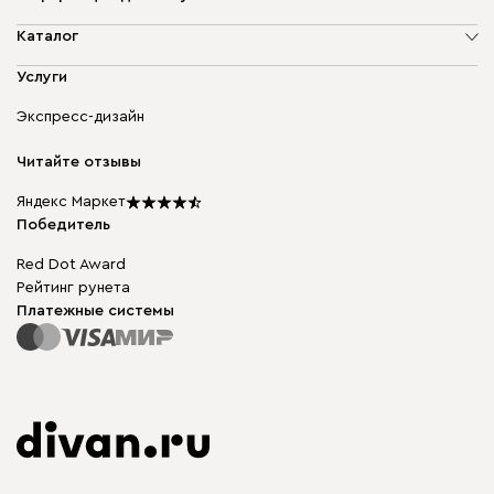
О компании
Каталог
Адреса магазинов
Мягкая мебель
Услуги
Доставка и оплата
Корпусная мебель
Гарантия, обмен и возврат
Экспресс-дизайн
Бескаркасная мебель
диван.клуб
Модульная мебель
Карьера
Читайте отзывы
Столы и стулья
Карта сайта
Мы в прессе
Яндекс Маркет
Победитель
Red Dot Award
Рейтинг рунета
Платежные системы