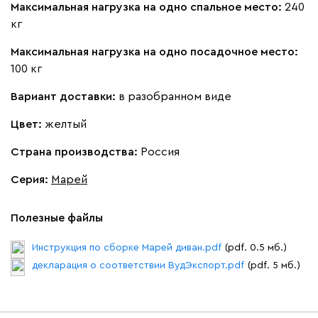
Максимальная нагрузка на одно спальное место:
240
Букле
142 591
154 990
8
кг
Максимальная нагрузка на одно посадочное место:
100 кг
Вариант доставки:
в разобранном виде
Вайт
Латте
Терра
Цвет:
желтый
Альтеа
142 591
154 990
Страна производства:
Россия
8
Серия
:
Марей
Полезные файлы
Бежевый
Инструкция по сборке Марей диван.pdf
Графит
Молочный
Серый
(pdf. 0.5 мб.)
декларация о соответствии ВудЭкспорт.pdf
(pdf. 5 мб.)
Атмосфера
142 591
154 990
8