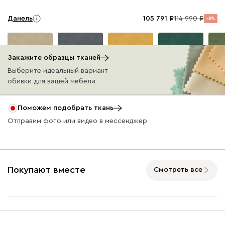
Данель
105 791
114 990
8
Закажите образцы тканей
Выберите идеальный вариант
обивки для вашей мебели
Бежевый
Графит
Жёлтый
Изумруд
Олив
Поможем подобрать ткань
Отправим фото или видео в мессенджер
Ультра
105 791
114 990
8
Покупают вместе
Смотреть все
Айвори (Ivory)
Горчичный
Дымчатый
Коралловый
Минт 
(Mustard)
(Smoke)
(Coral)