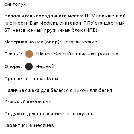
синтепух
092
100
230
380
684
Наполнитель посадочного места:
ППУ повышенной
плотности Elax Medium, синтепон, ППУ стандартный
Ланза
114 991
124 990
8
ST, независимый пружинный блок (НПБ)
Материал ножек (опор):
металлические
Ткань 1:
Шанен Жёлтый
шенильная рогожка
Бежевый
Вишневый
Голубой
Графит
Зеле
Опоры:
Черный
Просвет от пола:
13 см
Кларинс
126 031
136 990
8
Наличие ящика для белья:
с ящиком для белья
Съемный чехол:
нет
Подушки декоративные:
без подушек
100
130
690
695
792
Гарантия:
18 месяцев