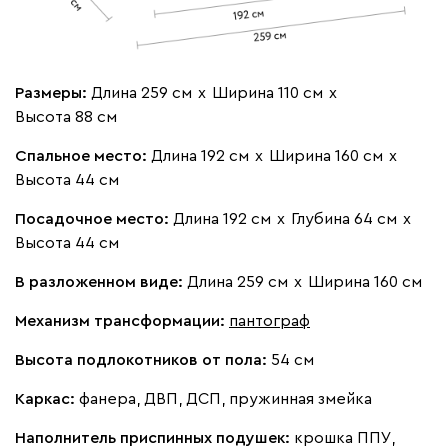
Бежевый
Изумруд
Марсала
Молочный
Мята
Размеры:
Длина 259 см
х
Ширина 110 см
х
Высота 88 см
Мола
114 991
124 990
8
Спальное место:
Длина 192 см
х
Ширина 160 см
х
Высота 44 см
Посадочное место:
Длина 192 см
х
Глубина 64 см
х
Высота 44 см
Жёлтый
Песочный
Розовый
Светло-серый
Серы
В разложенном виде:
Длина 259 см
х
Ширина 160 см
Механизм трансформации:
пантограф
Вулли
114 991
124 990
8
Высота подлокотников от пола:
54 см
Каркас:
фанера, ДВП, ДСП, пружинная змейка
Наполнитель приспинных подушек:
крошка ППУ,